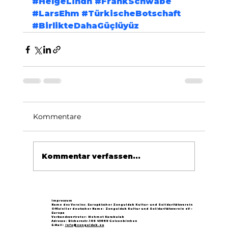
#HelgeLindh
#FrankSchwabe
#LarsEhm
#TürkischeBotschaft
#BirlikteDahaGüçlüyüz
Kommentare
Kommentar verfassen...
Impressum
Name des Vereins: Europäischer Zonguldak Kultur- und Solidaritätsverein
Offizieller deutscher Name: Zonguldak Kultur und Solidaritätsverein eV –
Europa
Verbandsvertreter: Mehmet Karakulak
Adresse: Bickernstr.166 45889 Gelsenkirchen
E-Mail:
info@zonguldak.eu