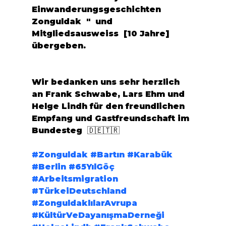
Einwanderungsgeschichten 
Zonguldak  "  und  
Mitgliedsausweiss  [10 Jahre] 
übergeben. 
Wir bedanken uns sehr herzlich 
an Frank Schwabe, Lars Ehm und 
Helge Lindh für den freundlichen 
Empfang und Gastfreundschaft im 
Bundesteg  🇩🇪🇹🇷
#Zonguldak
#Bartın
#Karabük
#Berlin
#65YılGöç
#Arbeitsmigration
#TürkeiDeutschland
#ZonguldaklılarAvrupa
#KültürVeDayanışmaDerneği