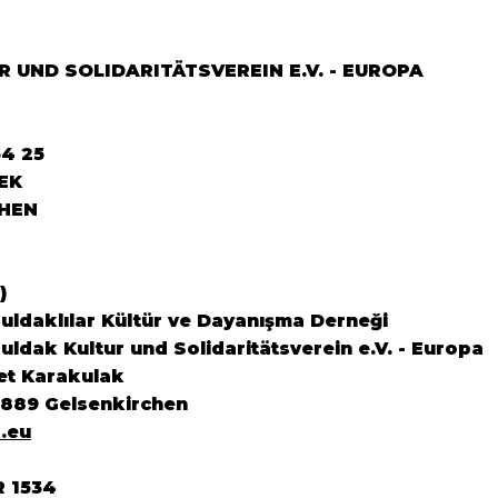
 UND SOLIDARITÄTSVEREIN E.V. - EUROPA
64 25
EK
HEN
)
ldaklılar Kültür ve Dayanışma Derneği
ldak Kultur und Solidaritätsverein e.V. - Europa
et Karakulak
5889 Gelsenkirchen
.eu
R 1534