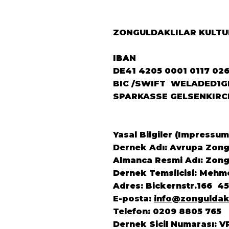
ZONGULDAKLILAR KULTUR
IBAN
DE41 4205 0001 0117 02
BIC /SWIFT WELADED1G
SPARKASSE GELSENKIRC
Yasal Bilgiler (Impressum
Dernek Adı: Avrupa Zongu
Almanca Resmi Adı: Zongu
Dernek Temsilcisi: Mehm
Adres: Bickernstr.166 4
E-posta:
info@zonguldak
Telefon: 0209 8805 765
Dernek Sicil Numarası: V