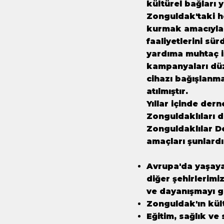
kültürel bağları
Zonguldak'taki h
kurmak amacıyla 
faaliyetlerini sü
yardıma muhtaç i
kampanyaları dü
cihazı bağışlanma
atılmıştır.
Yıllar içinde der
Zonguldaklıları 
Zonguldaklılar De
amaçları şunlardı
Avrupa'da yaşayan
diğer şehirlerimi
ve dayanışmayı g
Zonguldak'ın kül
Eğitim, sağlık ve