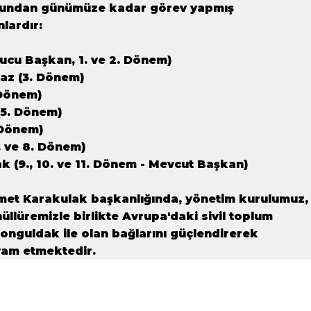
şundan günümüze kadar görev yapmış
lardır:
ucu Başkan, 1. ve 2. Dönem)
maz (3. Dönem)
Dönem)
(5. Dönem)
 Dönem)
. ve 8. Dönem)
 (9., 10. ve 11. Dönem - Mevcut Başkan)
et Karakulak başkanlığında, yönetim kurulumuz,
üllüremizle birlikte Avrupa'daki sivil toplum
 Zonguldak ile olan bağlarını güçlendirerek
vam etmektedir.