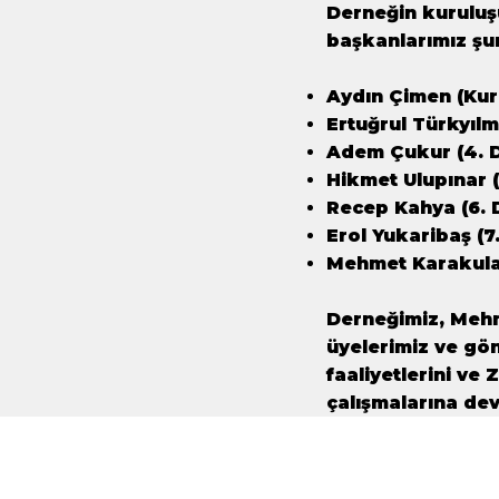
Derneğin kurulu
başkanlarımız şun
Aydın Çimen (Kur
Ertuğrul Türkyıl
Adem Çukur (4. 
Hikmet Ulupınar 
Recep Kahya (6.
Erol Yukaribaş (7
Mehmet Karakulak
Derneğimiz, Mehm
üyelerimiz ve gön
faaliyetlerini ve
çalışmalarına de