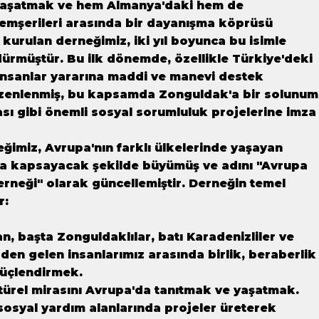
 yaşatmak ve hem Almanya'daki hem de
emşerileri arasında bir dayanışma köprüsü
kurulan derneğimiz, iki yıl boyunca bu isimle
rdürmüştür. Bu ilk dönemde, özellikle Türkiye'deki
nsanlar yararına maddi ve manevi destek
zenlenmiş, bu kapsamda Zonguldak'a bir solunum
sı gibi önemli sosyal sorumluluk projelerine imza
neğimiz, Avrupa'nın farklı ülkelerinde yaşayan
da kapsayacak şekilde büyümüş ve adını "Avrupa
rneği" olarak güncellemiştir. Derneğin temel
r:
, başta Zonguldaklılar, batı Karadenizliler ve
zden gelen insanlarımız arasında birlik, beraberlik
üçlendirmek.
türel mirasını Avrupa'da tanıtmak ve yaşatmak.
 sosyal yardım alanlarında projeler üreterek