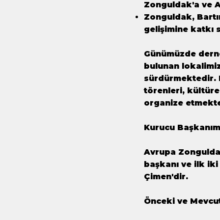
Zonguldak'a ve A
Zonguldak, Bartı
gelişimine katkı 
Günümüzde derne
bulunan lokalimiz
sürdürmektedir. 
törenleri, kültür
organize etmekte
Kurucu Başkanım
Avrupa Zonguldak
başkanı ve ilk ik
Çimen'dir.
Önceki ve Mevcu