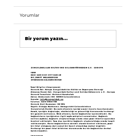
Yorumlar
Bir yorum yazın...
Göçün 65.yılı "Nesillerin Buluşması"
büyük yankı uyandırdı...
ZONGULDAKLILAR KULTUR UND SOLIDARITÄTSVEREIN E.V. - EUROPA
IBAN
DE41 4205 0001 0117 0264 25
BIC /SWIFT WELADED1GEK
SPARKASSE GELSENKIRCHEN
Yasal Bilgiler (Impressum)
Dernek Adı: Avrupa Zonguldaklılar Kültür ve Dayanışma Derneği
Almanca Resmi Adı: Zonguldak Kultur und Solidaritätsverein e.V. - Europa
Dernek Temsilcisi: Mehmet Karakulak
Adres: Bickernstr.166 45889 Gelsenkirchen
E-posta:
info@zonguldak.eu
Telefon: 0209 8805 765
Dernek Sicil Numarası: VR 1534
Kayıtlı Olduğu Mahkeme: Amtsgericht Gelsenkirchen
Sorumluluk Reddi: Bu web sitesinin içeriği azami özenle hazırlanmıştır.
Ancak, içeriğin doğruluğu, eksiksizliği ve güncelliği konusunda herhangi
bir garanti verilemez. Web sitemiz, harici bağlantılar içermektedir. Bu
bağlantıların içeriğinden ilgili sayfa sahipleri sorumludur. Bağlantı
verilen sayfalar, bağlantı oluşturulduğu sırada olası yasal ihlaller açısından
kontrol edilmiştir. Yasa dışı içerikler bağlantı oluşturulduğu sırada tespit
edilmemiştir. Harici bağlantıların sürekli olarak kontrol edilmesi, yasal
bir ihlal olduğuna dair somut bir kanıt olmadıkça makul değildir.
Herhangi bir yasal ihlal bildirimi durumunda bu tür bağlantılar derhal
kaldırılacaktır.
Impressum