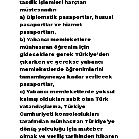
tasdik işlemleri harçtan 
müstesnadır:

a) Diplomatik pasaportlar, hususi 
pasaportlar ve hizmet 
pasaportları,

b) Yabancı memleketlere 
münhasıran öğrenim için 
gideceklere gerek Türkiye’den 
çıkarken ve gerekse yabancı 
memleketlerde öğrenimlerini 
tamamlayıncaya kadar verilecek 
pasaportlar,

c) Yabancı memleketlerde yoksul 
kalmış oldukları sabit olan Türk 
vatandaşlarına, Türkiye 
Cumhuriyeti konsoloslukları 
tarafından münhasıran Türkiye’ye 
dönüş yolculuğu için muteber 
olmak ve veriliş tarihinden itibaren 