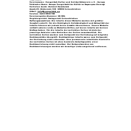
Vereinsname: Zonguldak Kultur und Solidaritätsverein e.V. - Europa
Türkischer Name: Avrupa Zonguldaklılar Kültür ve Dayanışma Derneği
Vertreten durch: Mehmet Karakulak
Anschrift: Bickernstr.166 45889 Gelsenkirchen
E-Mail:
info@zonguldak.eu
Telefon: 0209 8805 765
Vereinsregister-Nummer: VR 1534
Registergericht: Amtsgericht Gelsenkirchen
Haftungsausschluss: Die Inhalte dieser Website wurden mit größter
Sorgfalt erstellt. Für die Richtigkeit, Vollständigkeit und Aktualität der
Inhalte können wir jedoch keine Gewähr übernehmen. Unsere Website
enthält externe Links zu Websites Dritter, auf deren Inhalte wir keinen
Einfluss haben. Für die Inhalte der verlinkten Seiten ist stets der
jeweilige Anbieter oder Betreiber der Seiten verantwortlich. Die
verlinkten Seiten wurden zum Zeitpunkt der Verlinkung auf mögliche
Rechtsverstöße überprüft. Rechtswidrige Inhalte waren zum Zeitpunkt
der Verlinkung nicht erkennbar. Eine permanente inhaltliche Kontrolle
der verlinkten Seiten ist ohne konkrete Anhaltspunkte einer
Rechtsverletzung nicht zumutbar. Bei Bekanntwerden von
Rechtsverletzungen werden wir derartige Links umgehend entfernen.