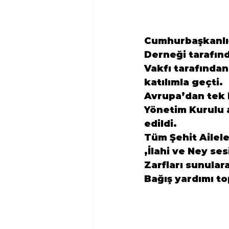
Cumhurbaşkanlığı
Derneği tarafın
Vakfı tarafından
katılımla geçti.
Avrupa’dan tek 
Yönetim Kurulu
edildi.
Tüm Şehit Ailel
,İlahi ve Ney ses
Zarfları sunular
Bağış yardımı to