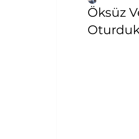
Öksüz Ve
Oturdu