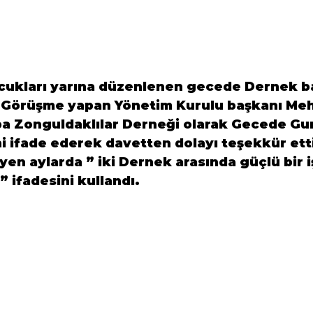
çocukları yarına düzenlenen gecede Dernek b
 Görüşme yapan Yönetim Kurulu başkanı Me
a Zonguldaklılar Derneği
 olarak Gecede Gur
ni ifade ederek davetten dolayı teşekkür etti
en aylarda ” iki Dernek arasında güçlü bir iş
” ifadesini kullandı.