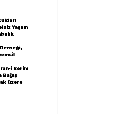
ukları 
lsiz Yaşam 
balık 
Derneği, 
temsil 
ran-i kerim 
a Bağış 
mak üzere 