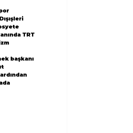
por 
ışışleri 
osyete 
yanında TRT 
izm 
nek başkanı 
t 
ardından 
ada 