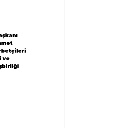
aşkanı 
hmet 
betçileri 
 ve 
birliği 