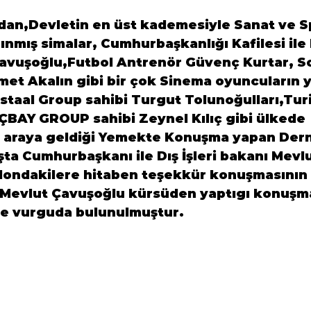
dan,Devletin en üst kademesiyle Sanat ve S
nmış simalar, Cumhurbaşkanlığı Kafilesi ile D
avuşoğlu
,Futbol Antrenör 
Güvenç Kurtar
, S
met Akalın
 gibi bir çok Sinema oyuncuların 
lstaal Group sahibi 
Turgut Tolunoğulları
,Tur
IÇBAY GROUP sahibi 
Zeynel Kılıç
 gibi ülkede 
ir araya geldiği Yemekte Konuşma yapan Der
şta Cumhurbaşkanı ile Dış İşleri bakanı Mevlu
londakilere hitaben teşekkür konuşmasının 
nı Mevlut Çavuşoğlu kürsüden yaptıgı konuşm
e vurguda bulunulmuştur.