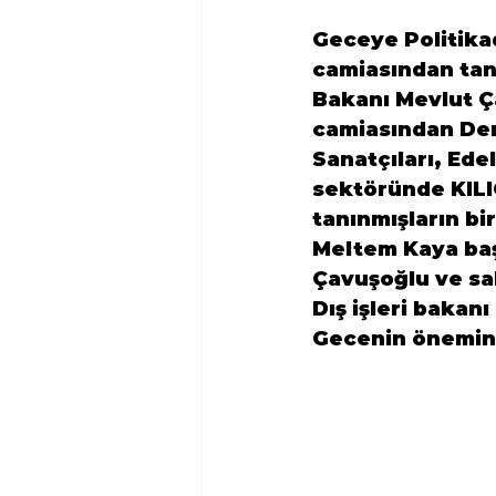
Geceye Politika
camiasından tanı
Bakanı 
Mevlut Ç
camiasından 
De
Sanatçıları, Ede
sektöründe KIL
tanınmışların b
Meltem Kaya
 ba
Çavuşoğlu ve sa
Dış işleri baka
Gecenin önemin