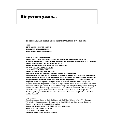
Bir yorum yazın...
Göçün 65.yılı "Nesillerin Buluşması"
büyük yankı uyandırdı...
ZONGULDAKLILAR KULTUR UND SOLIDARITÄTSVEREIN E.V. - EUROPA
IBAN
DE41 4205 0001 0117 0264 25
BIC /SWIFT WELADED1GEK
SPARKASSE GELSENKIRCHEN
Yasal Bilgiler (Impressum)
Dernek Adı: Avrupa Zonguldaklılar Kültür ve Dayanışma Derneği
Almanca Resmi Adı: Zonguldak Kultur und Solidaritätsverein e.V. - Europa
Dernek Temsilcisi: Mehmet Karakulak
Adres: Bickernstr.166 45889 Gelsenkirchen
E-posta:
info@zonguldak.eu
Telefon: 0209 8805 765
Dernek Sicil Numarası: VR 1534
Kayıtlı Olduğu Mahkeme: Amtsgericht Gelsenkirchen
Sorumluluk Reddi: Bu web sitesinin içeriği azami özenle hazırlanmıştır.
Ancak, içeriğin doğruluğu, eksiksizliği ve güncelliği konusunda herhangi
bir garanti verilemez. Web sitemiz, harici bağlantılar içermektedir. Bu
bağlantıların içeriğinden ilgili sayfa sahipleri sorumludur. Bağlantı
verilen sayfalar, bağlantı oluşturulduğu sırada olası yasal ihlaller açısından
kontrol edilmiştir. Yasa dışı içerikler bağlantı oluşturulduğu sırada tespit
edilmemiştir. Harici bağlantıların sürekli olarak kontrol edilmesi, yasal
bir ihlal olduğuna dair somut bir kanıt olmadıkça makul değildir.
Herhangi bir yasal ihlal bildirimi durumunda bu tür bağlantılar derhal
kaldırılacaktır.
Impressum
Vereinsname: Zonguldak Kultur und Solidaritätsverein e.V. - Europa
Türkischer Name: Avrupa Zonguldaklılar Kültür ve Dayanışma Derneği
Vertreten durch: Mehmet Karakulak
Anschrift: Bickernstr.166 45889 Gelsenkirchen
E-Mail:
info@zonguldak.eu
Telefon: 0209 8805 765
Vereinsregister-Nummer: VR 1534