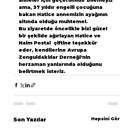
anneler için geçerlimidir bilemeyiz 
ama, 37 yıldır engelli çocuğuna 
bakan 
Hatice
 annemizin ayağının 
altında olduğu muhtemel.

Bu ziyaretde öncelikle bizi güzel 
bir şekilde ağırlayan 
Hatice
 ve 
Naim Postal 
 çiftine teşekkür 
eder, kendilerine 
Avrupa 
Zonguldaklılar Derneği
‘nin 
herzaman yanlarında olduğunu 
belirtmek isteriz.
Hepsini Gör
Son Yazılar