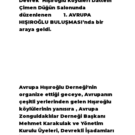
Devrek  Hışıroğlu
 Köyüleri Datteln 
Çimen Düğün Salonunda 
düzenlenen        
1. AVRUPA 
HIŞIROĞLU BULUŞMASI
’nda bir 
araya geldi.
Avrupa Hışıroğlu Derneği
‘nin 
organize ettiği geceye, Avrupanın 
çeşitli yerlerinden gelen Hışıroğlu 
köylülerinin yanısıra , 
Avrupa 
Zonguldaklılar Derneği
 Başkanı 
Mehmet Karakulak
 ve Yönetim 
Kurulu Üyeleri, Devrekli İşadamları