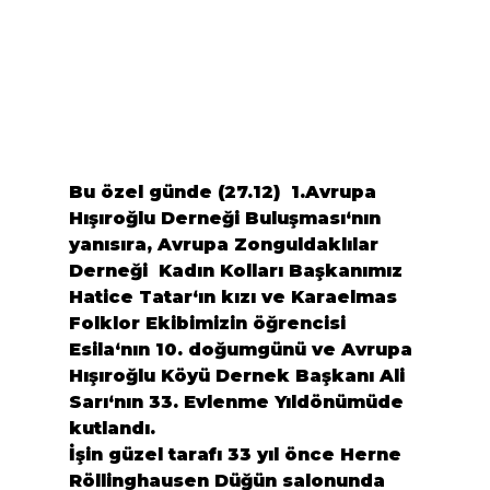
Bu özel günde (27.12)  
1.Avrupa 
Hışıroğlu Derneği Buluşması
‘nın  
yanısıra, 
Avrupa Zonguldaklılar 
Derneği
  Kadın Kolları Başkanımız 
Hatice Tatar
‘ın kızı ve 
Karaelmas 
Folklor Ekibi
mizin öğrencisi
Esila
‘nın 10. doğumgünü ve Avrupa 
Hışıroğlu Köyü Dernek Başkanı 
Ali 
Sarı
‘nın 33. Evlenme Yıldönümüde 
kutlandı.

İşin güzel tarafı 33 yıl önce Herne 
Röllinghausen Düğün salonunda 