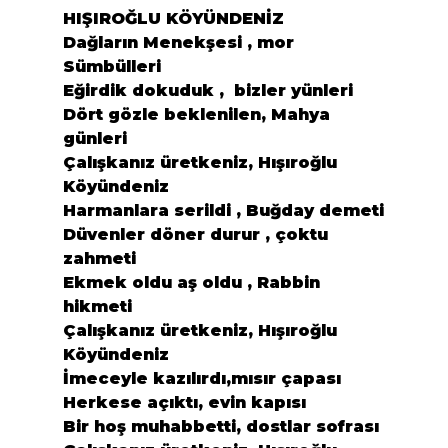
HIŞIROĞLU KÖYÜNDENİZ

Dağların Menekşesi , mor 
Sümbülleri

Eğirdik dokuduk ,  bizler yünleri

Dört gözle beklenilen, Mahya 
günleri

Çalışkanız üretkeniz, Hışıroğlu 
Köyündeniz
Harmanlara serildi , Buğday demeti

Düvenler döner durur , çoktu 
zahmeti

Ekmek oldu aş oldu , Rabbin 
hikmeti

Çalışkanız üretkeniz, Hışıroğlu 
Köyündeniz
İmeceyle kazılırdı,mısır çapası

Herkese açıktı, evin kapısı

Bir hoş muhabbetti, dostlar sofrası
