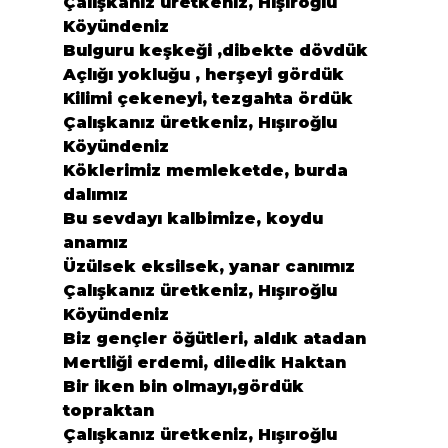
Çalışkanız üretkeniz, Hışıroğlu 
Köyündeniz
Bulguru keşkeği ,dibekte dövdük

Açlığı yokluğu , herşeyi gördük

Kilimi çekeneyi, tezgahta ördük

Çalışkanız üretkeniz, Hışıroğlu 
Köyündeniz
Köklerimiz memleketde, burda 
dalımız

Bu sevdayı kalbimize, koydu 
anamız

Üzülsek eksilsek, yanar canımız

Çalışkanız üretkeniz, Hışıroğlu 
Köyündeniz
Biz gençler öğütleri, aldık atadan

Mertliği erdemi, diledik Haktan

Bir iken bin olmayı,gördük 
topraktan

Çalışkanız üretkeniz, Hışıroğlu 