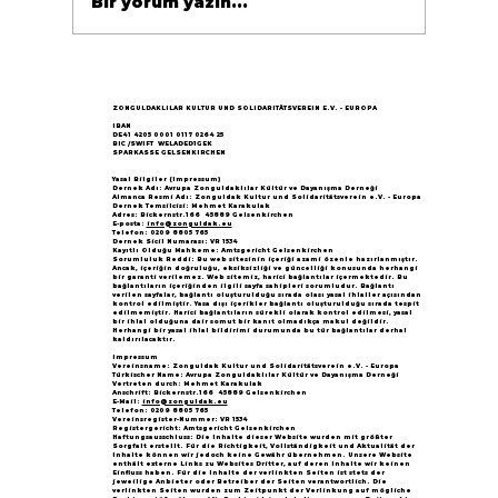
Bir yorum yazın...
Göçün 65.yılı "Nesillerin Buluşması"
büyük yankı uyandırdı...
ZONGULDAKLILAR KULTUR UND SOLIDARITÄTSVEREIN E.V. - EUROPA
IBAN
DE41 4205 0001 0117 0264 25
BIC /SWIFT WELADED1GEK
SPARKASSE GELSENKIRCHEN
Yasal Bilgiler (Impressum)
Dernek Adı: Avrupa Zonguldaklılar Kültür ve Dayanışma Derneği
Almanca Resmi Adı: Zonguldak Kultur und Solidaritätsverein e.V. - Europa
Dernek Temsilcisi: Mehmet Karakulak
Adres: Bickernstr.166 45889 Gelsenkirchen
E-posta:
info@zonguldak.eu
Telefon: 0209 8805 765
Dernek Sicil Numarası: VR 1534
Kayıtlı Olduğu Mahkeme: Amtsgericht Gelsenkirchen
Sorumluluk Reddi: Bu web sitesinin içeriği azami özenle hazırlanmıştır.
Ancak, içeriğin doğruluğu, eksiksizliği ve güncelliği konusunda herhangi
bir garanti verilemez. Web sitemiz, harici bağlantılar içermektedir. Bu
bağlantıların içeriğinden ilgili sayfa sahipleri sorumludur. Bağlantı
verilen sayfalar, bağlantı oluşturulduğu sırada olası yasal ihlaller açısından
kontrol edilmiştir. Yasa dışı içerikler bağlantı oluşturulduğu sırada tespit
edilmemiştir. Harici bağlantıların sürekli olarak kontrol edilmesi, yasal
bir ihlal olduğuna dair somut bir kanıt olmadıkça makul değildir.
Herhangi bir yasal ihlal bildirimi durumunda bu tür bağlantılar derhal
kaldırılacaktır.
Impressum
Vereinsname: Zonguldak Kultur und Solidaritätsverein e.V. - Europa
Türkischer Name: Avrupa Zonguldaklılar Kültür ve Dayanışma Derneği
Vertreten durch: Mehmet Karakulak
Anschrift: Bickernstr.166 45889 Gelsenkirchen
E-Mail:
info@zonguldak.eu
Telefon: 0209 8805 765
Vereinsregister-Nummer: VR 1534
Registergericht: Amtsgericht Gelsenkirchen
Haftungsausschluss: Die Inhalte dieser Website wurden mit größter
Sorgfalt erstellt. Für die Richtigkeit, Vollständigkeit und Aktualität der
Inhalte können wir jedoch keine Gewähr übernehmen. Unsere Website
enthält externe Links zu Websites Dritter, auf deren Inhalte wir keinen
Einfluss haben. Für die Inhalte der verlinkten Seiten ist stets der
jeweilige Anbieter oder Betreiber der Seiten verantwortlich. Die
verlinkten Seiten wurden zum Zeitpunkt der Verlinkung auf mögliche