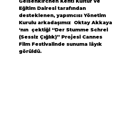
Gelsenkirchen
 Kenti Kültür ve 
Eğitim Dairesi tarafından 
desteklenen, yapımcısı Yönetim 
Kurulu arkadaşımız  
Oktay Akkaya 
‘
nın  çektiği 
“Der Stumme Schrei 
(Sessiz Çığlık)”
 Projesi Cannes 
Film Festivalinde sunuma lâyık 
görüldü.