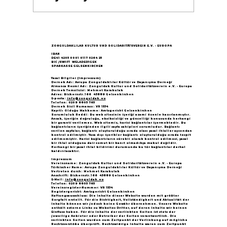
Göçün 65.yılı "Nesillerin Buluşması"
büyük yankı uyandırdı...
ZONGULDAKLILAR KULTUR UND SOLIDARITÄTSVEREIN E.V. - EUROPA
IBAN
DE41 4205 0001 0117 0264 25
BIC /SWIFT WELADED1GEK
SPARKASSE GELSENKIRCHEN
Yasal Bilgiler (Impressum)
Dernek Adı: Avrupa Zonguldaklılar Kültür ve Dayanışma Derneği
Almanca Resmi Adı: Zonguldak Kultur und Solidaritätsverein e.V. - Europa
Dernek Temsilcisi: Mehmet Karakulak
Adres: Bickernstr.166 45889 Gelsenkirchen
E-posta:
info@zonguldak.eu
Telefon: 0209 8805 765
Dernek Sicil Numarası: VR 1534
Kayıtlı Olduğu Mahkeme: Amtsgericht Gelsenkirchen
Sorumluluk Reddi: Bu web sitesinin içeriği azami özenle hazırlanmıştır.
Ancak, içeriğin doğruluğu, eksiksizliği ve güncelliği konusunda herhangi
bir garanti verilemez. Web sitemiz, harici bağlantılar içermektedir. Bu
bağlantıların içeriğinden ilgili sayfa sahipleri sorumludur. Bağlantı
verilen sayfalar, bağlantı oluşturulduğu sırada olası yasal ihlaller açısından
kontrol edilmiştir. Yasa dışı içerikler bağlantı oluşturulduğu sırada tespit
edilmemiştir. Harici bağlantıların sürekli olarak kontrol edilmesi, yasal
bir ihlal olduğuna dair somut bir kanıt olmadıkça makul değildir.
Herhangi bir yasal ihlal bildirimi durumunda bu tür bağlantılar derhal
kaldırılacaktır.
Impressum
Vereinsname: Zonguldak Kultur und Solidaritätsverein e.V. - Europa
Türkischer Name: Avrupa Zonguldaklılar Kültür ve Dayanışma Derneği
Vertreten durch: Mehmet Karakulak
Anschrift: Bickernstr.166 45889 Gelsenkirchen
E-Mail:
info@zonguldak.eu
Telefon: 0209 8805 765
Vereinsregister-Nummer: VR 1534
Registergericht: Amtsgericht Gelsenkirchen
Haftungsausschluss: Die Inhalte dieser Website wurden mit größter
Sorgfalt erstellt. Für die Richtigkeit, Vollständigkeit und Aktualität der
Inhalte können wir jedoch keine Gewähr übernehmen. Unsere Website
enthält externe Links zu Websites Dritter, auf deren Inhalte wir keinen
Einfluss haben. Für die Inhalte der verlinkten Seiten ist stets der
jeweilige Anbieter oder Betreiber der Seiten verantwortlich. Die
verlinkten Seiten wurden zum Zeitpunkt der Verlinkung auf mögliche
Rechtsverstöße überprüft. Rechtswidrige Inhalte waren zum Zeitpunkt