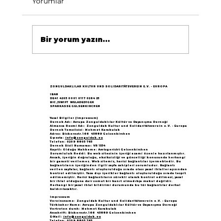
Yorumlar
Bir yorum yazın...
Göçün 65.yılı "Nesillerin Buluşması"
büyük yankı uyandırdı...
ZONGULDAKLILAR KULTUR UND SOLIDARITÄTSVEREIN E.V. - EUROPA
IBAN
DE41 4205 0001 0117 0264 25
BIC /SWIFT WELADED1GEK
SPARKASSE GELSENKIRCHEN
Yasal Bilgiler (Impressum)
Dernek Adı: Avrupa Zonguldaklılar Kültür ve Dayanışma Derneği
Almanca Resmi Adı: Zonguldak Kultur und Solidaritätsverein e.V. - Europa
Dernek Temsilcisi: Mehmet Karakulak
Adres: Bickernstr.166 45889 Gelsenkirchen
E-posta:
info@zonguldak.eu
Telefon: 0209 8805 765
Dernek Sicil Numarası: VR 1534
Kayıtlı Olduğu Mahkeme: Amtsgericht Gelsenkirchen
Sorumluluk Reddi: Bu web sitesinin içeriği azami özenle hazırlanmıştır.
Ancak, içeriğin doğruluğu, eksiksizliği ve güncelliği konusunda herhangi
bir garanti verilemez. Web sitemiz, harici bağlantılar içermektedir. Bu
bağlantıların içeriğinden ilgili sayfa sahipleri sorumludur. Bağlantı
verilen sayfalar, bağlantı oluşturulduğu sırada olası yasal ihlaller açısından
kontrol edilmiştir. Yasa dışı içerikler bağlantı oluşturulduğu sırada tespit
edilmemiştir. Harici bağlantıların sürekli olarak kontrol edilmesi, yasal
bir ihlal olduğuna dair somut bir kanıt olmadıkça makul değildir.
Herhangi bir yasal ihlal bildirimi durumunda bu tür bağlantılar derhal
kaldırılacaktır.
Impressum
Vereinsname: Zonguldak Kultur und Solidaritätsverein e.V. - Europa
Türkischer Name: Avrupa Zonguldaklılar Kültür ve Dayanışma Derneği
Vertreten durch: Mehmet Karakulak
Anschrift: Bickernstr.166 45889 Gelsenkirchen
E-Mail:
info@zonguldak.eu
Telefon: 0209 8805 765