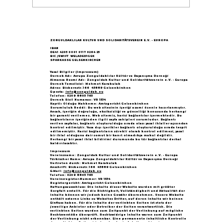
Göçün 65.yılı "Nesillerin Buluşması"
büyük yankı uyandırdı...
ZONGULDAKLILAR KULTUR UND SOLIDARITÄTSVEREIN E.V. - EUROPA
IBAN
DE41 4205 0001 0117 0264 25
BIC /SWIFT WELADED1GEK
SPARKASSE GELSENKIRCHEN
Yasal Bilgiler (Impressum)
Dernek Adı: Avrupa Zonguldaklılar Kültür ve Dayanışma Derneği
Almanca Resmi Adı: Zonguldak Kultur und Solidaritätsverein e.V. - Europa
Dernek Temsilcisi: Mehmet Karakulak
Adres: Bickernstr.166 45889 Gelsenkirchen
E-posta:
info@zonguldak.eu
Telefon: 0209 8805 765
Dernek Sicil Numarası: VR 1534
Kayıtlı Olduğu Mahkeme: Amtsgericht Gelsenkirchen
Sorumluluk Reddi: Bu web sitesinin içeriği azami özenle hazırlanmıştır.
Ancak, içeriğin doğruluğu, eksiksizliği ve güncelliği konusunda herhangi
bir garanti verilemez. Web sitemiz, harici bağlantılar içermektedir. Bu
bağlantıların içeriğinden ilgili sayfa sahipleri sorumludur. Bağlantı
verilen sayfalar, bağlantı oluşturulduğu sırada olası yasal ihlaller açısından
kontrol edilmiştir. Yasa dışı içerikler bağlantı oluşturulduğu sırada tespit
edilmemiştir. Harici bağlantıların sürekli olarak kontrol edilmesi, yasal
bir ihlal olduğuna dair somut bir kanıt olmadıkça makul değildir.
Herhangi bir yasal ihlal bildirimi durumunda bu tür bağlantılar derhal
kaldırılacaktır.
Impressum
Vereinsname: Zonguldak Kultur und Solidaritätsverein e.V. - Europa
Türkischer Name: Avrupa Zonguldaklılar Kültür ve Dayanışma Derneği
Vertreten durch: Mehmet Karakulak
Anschrift: Bickernstr.166 45889 Gelsenkirchen
E-Mail:
info@zonguldak.eu
Telefon: 0209 8805 765
Vereinsregister-Nummer: VR 1534
Registergericht: Amtsgericht Gelsenkirchen
Haftungsausschluss: Die Inhalte dieser Website wurden mit größter
Sorgfalt erstellt. Für die Richtigkeit, Vollständigkeit und Aktualität der
Inhalte können wir jedoch keine Gewähr übernehmen. Unsere Website
enthält externe Links zu Websites Dritter, auf deren Inhalte wir keinen
Einfluss haben. Für die Inhalte der verlinkten Seiten ist stets der
jeweilige Anbieter oder Betreiber der Seiten verantwortlich. Die
verlinkten Seiten wurden zum Zeitpunkt der Verlinkung auf mögliche
Rechtsverstöße überprüft. Rechtswidrige Inhalte waren zum Zeitpunkt
der Verlinkung nicht erkennbar. Eine permanente inhaltliche Kontrolle