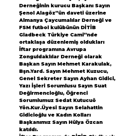
Derneğinin kurucu Başkanı Sayın 
Şenol Alagöz”ün daveti üzerine 
Almanya Çaycumalılar Derneği ve 
FSM futbol kulübünün DİTİB 
Gladbeck Türkiye Cami”nde 
ortaklaşa düzenlemiş oldukları 
İftar programına Avrupa 
Zonguldaklılar Derneği olarak 
Başkan Sayın Mehmet Karakulak, 
Bşn.Yard. Sayın Mehmet Kuzucu, 
Genel Sekreter Sayın Ayhan Gidici, 
Yazı İşleri Sorumlusu Sayın Suat 
Değirmencioğlu, Öğrenci 
Sorumlumuz Sedat Kutucuö 
Yön.Kur.Üyesi Sayın Selahattin 
Gidicioğlu ve Kadın Kolları 
Başkanımız Sayın Hülya Özcan 
katıldı.