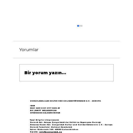
Yorumlar
Bir yorum yazın...
Göçün 65.yılı "Nesillerin Buluşması"
büyük yankı uyandırdı...
ZONGULDAKLILAR KULTUR UND SOLIDARITÄTSVEREIN E.V. - EUROPA
IBAN
DE41 4205 0001 0117 0264 25
BIC /SWIFT WELADED1GEK
SPARKASSE GELSENKIRCHEN
Yasal Bilgiler (Impressum)
Dernek Adı: Avrupa Zonguldaklılar Kültür ve Dayanışma Derneği
Almanca Resmi Adı: Zonguldak Kultur und Solidaritätsverein e.V. - Europa
Dernek Temsilcisi: Mehmet Karakulak
Adres: Bickernstr.166 45889 Gelsenkirchen
E-posta:
info@zonguldak.eu