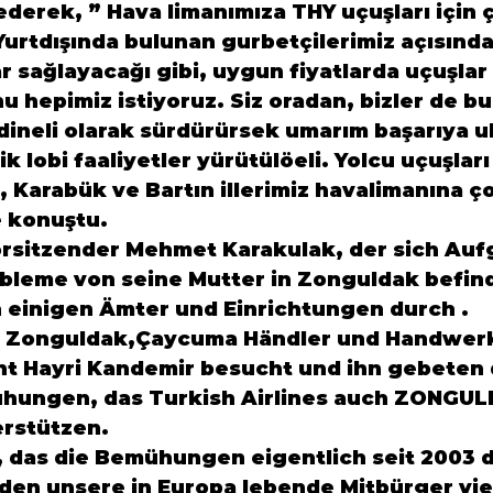
derek, ” Hava limanımıza THY uçuşları için ç
urtdışında bulunan gurbetçilerimiz açısında
r sağlayacağı gibi, uygun fiyatlarda uçuşlar 
u hepimiz istiyoruz. Siz oradan, bizler de b
dineli olarak sürdürürsek umarım başarıya ulaş
k lobi faaliyetler yürütülöeli. Yolcu uçuşları
, 
Karabük
 ve
 Bartın
 illerimiz havalimanına ç
 konuştu.
rsitzender
 Mehmet Karakulak
, der sich Auf
leme von seine Mutter in 
Zonguldak
 befin
 einigen Ämter und Einrichtungen durch .
 
Zonguldak,
Çaycuma Händler und Handwerk
t Hayri Kandemir
 besucht und ihn gebeten d
ühungen, das
 Turkish Airlines
 auch 
ZONGUL
, das die Bemühungen eigentlich seit 2003 
den unsere in Europa lebende Mitbürger vie