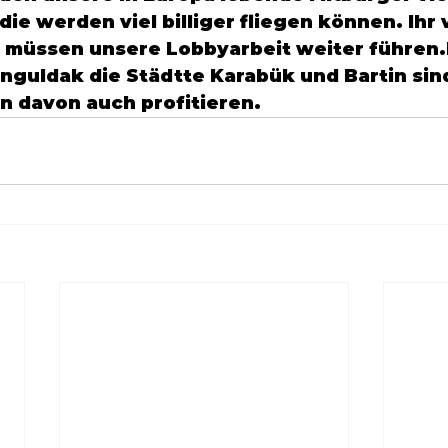
die werden viel billiger fliegen können. Ihr
r müssen unsere Lobbyarbeit weiter führen.E
nguldak
 die Städtte 
Karabük
 und 
Bartin
 sin
 davon auch profitieren.