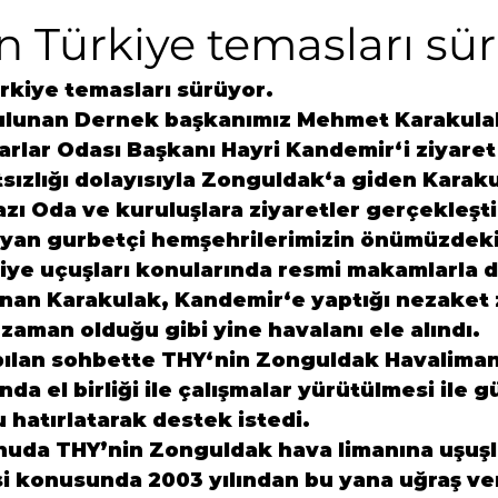
 Türkiye temasları sü
rkiye temasları sürüyor.
ulunan Dernek başkanımız 
Mehmet Karakula
arlar Odası Başkanı 
Hayri Kandemir
‘i ziyaret
ızlığı dolayısıyla 
Zonguldak
‘a giden 
Karak
bazı Oda ve kuruluşlara ziyaretler gerçekleşti
ayan gurbetçi hemşehrilerimizin önümüzdeki
ye uçuşları konularında resmi makamlarla d
nan 
Karakulak, Kandemir
‘e yaptığı nezaket 
aman olduğu gibi yine havalanı ele alındı.
apılan sohbette
 THY
‘nin 
Zonguldak Havaliman
a el birliği ile çalışmalar yürütülmesi ile gü
 hatırlatarak destek istedi.
uda THY’nin Zonguldak hava limanına uşuşl
i konusunda 2003 yılından bu yana uğraş ve