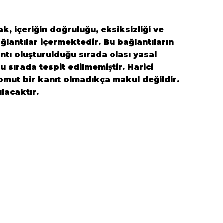
k, içeriğin doğruluğu, eksiksizliği ve
ğlantılar içermektedir. Bu bağlantıların
antı oluşturulduğu sırada olası yasal
ğu sırada tespit edilmemiştir. Harici
 somut bir kanıt olmadıkça makul değildir.
ılacaktır.