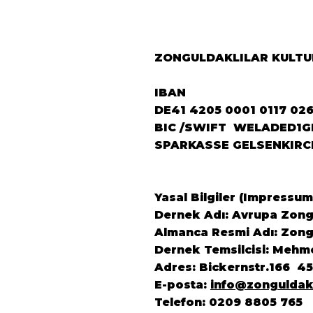
ZONGULDAKLILAR KULTUR
IBAN
DE41 4205 0001 0117 02
BIC /SWIFT WELADED1G
SPARKASSE GELSENKIRC
Yasal Bilgiler (Impressum
Dernek Adı: Avrupa Zongu
Almanca Resmi Adı: Zongu
Dernek Temsilcisi: Mehm
Adres: Bickernstr.166 4
E-posta:
info@zonguldak
Telefon: 0209 8805 765