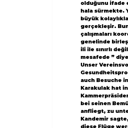
olduğunu ifade e
hala sürmekte. Y
büyük kolaylıkla
gerçekleşir. Bun
çalışmaları koor
genelinde birleşi
ili ile sınırlı değil
mesafede ” diye
Unser Vereinsvo
Gesundheitsprob
auch Besuche in
Karakulak
 hat in
Kammerpräsiden
bei seinen Bem
Kandemir
 sagte
diese Flüge wer