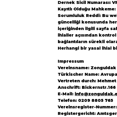
Dernek Sicil Numarası: V
Kayıtlı Olduğu Mahkeme:
Sorumluluk Reddi: Bu web 
güncelliği konusunda herh
içeriğinden ilgili sayfa s
ihlaller açısından kontrol
bağlantıların sürekli ola
Herhangi bir yasal ihlal b
Impressum
Vereinsname: Zonguldak K
Türkischer Name: Avrupa
Vertreten durch: Mehmet
Anschrift: Bickernstr.16
E-Mail:
info@zonguldak.
Telefon: 0209 8805 765
Vereinsregister-Nummer:
Registergericht: Amtsger