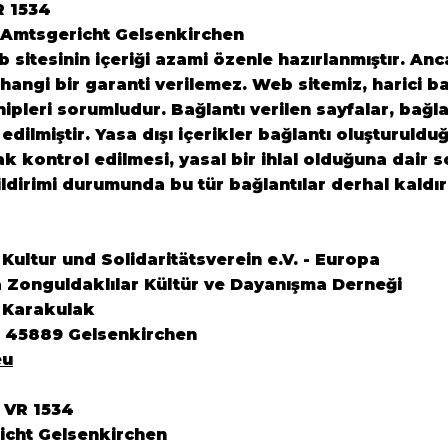
R 1534
 Amtsgericht Gelsenkirchen
sitesinin içeriği azami özenle hazırlanmıştır. Anca
angi bir garanti verilemez. Web sitemiz, harici ba
ahipleri sorumludur. Bağlantı verilen sayfalar, bağl
 edilmiştir. Yasa dışı içerikler bağlantı oluşturuldu
rak kontrol edilmesi, yasal bir ihlal olduğuna dair
ildirimi durumunda bu tür bağlantılar derhal kaldır
ultur und Solidaritätsverein e.V. - Europa
 Zonguldaklılar Kültür ve Dayanışma Derneği
 Karakulak
6 45889 Gelsenkirchen
eu
 VR 1534
icht Gelsenkirchen