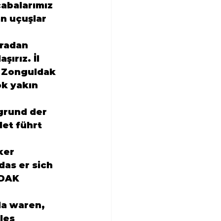
abalarımız 
n uçuşlar 
uradan 
ırız. İl 
 Zonguldak
ok yakın 
grund der 
det führt 
er 
as er sich 
DAK
da waren, 
les 