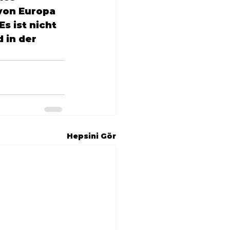
 von Europa 
s ist nicht 
d in der 
Hepsini Gör