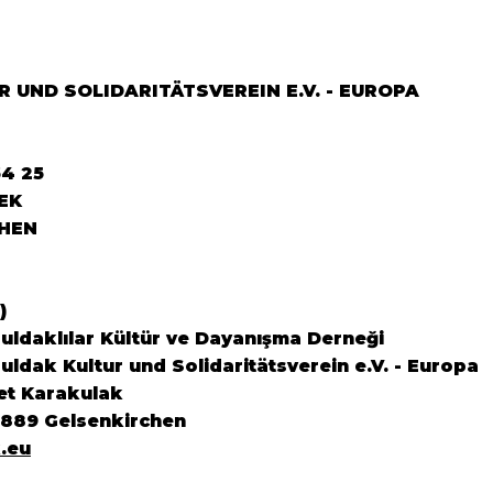
 UND SOLIDARITÄTSVEREIN E.V. - EUROPA
64 25
EK
HEN
)
ldaklılar Kültür ve Dayanışma Derneği
ldak Kultur und Solidaritätsverein e.V. - Europa
et Karakulak
5889 Gelsenkirchen
.eu