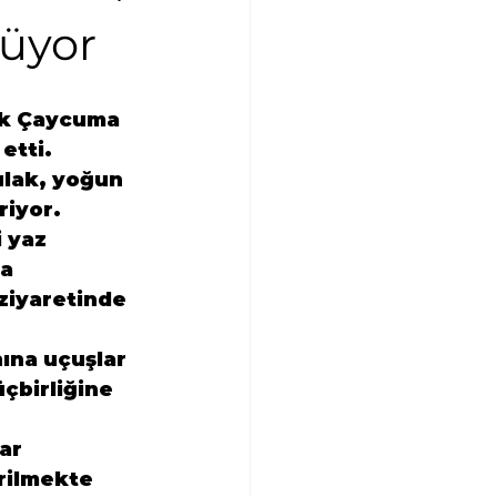
rüyor
k
 Çaycuma 
 etti.
ulak
, yoğun 
riyor.
 yaz 
a 
ziyaretinde 
ı
na uçuşlar 
çbirliğine 
ar 
rilmekte 