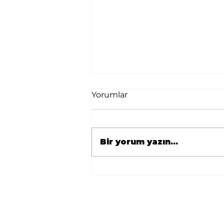
Yorumlar
Bir yorum yazın...
🇹🇷 Avrupa
Zonguldaklılar
Derneği’nden Berlin’e
Önemli Ziyaret 🇩🇪