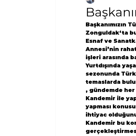
Başkanın
Başkanımızın Tü
Zonguldak
‘ta b
Esnaf ve Sanatk
Annesi’nin rahats
işleri arasında 
Yurtdışında yaş
sezonunda Türki
temaslarda bulu
, gündemde her z
Kandemir
 ile y
yapması konusund
ihtiyac olduğunu
Kandemir bu kon
gerçekleştirmes