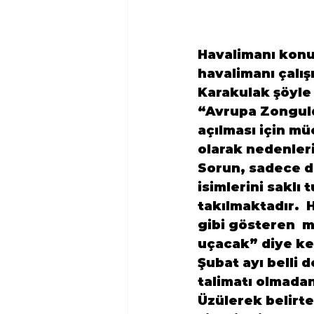
Havalimanı konu
havalimanı çalı
Karakulak şöyle
“Avrupa Zongulda
açılması için mü
olarak nedenler
Sorun, sadece da
isimlerini saklı 
takılmaktadır. 
gibi gösteren  m
uçacak” diye kes
Şubat ayı belli 
talimatı olmadan
Üzülerek belirt