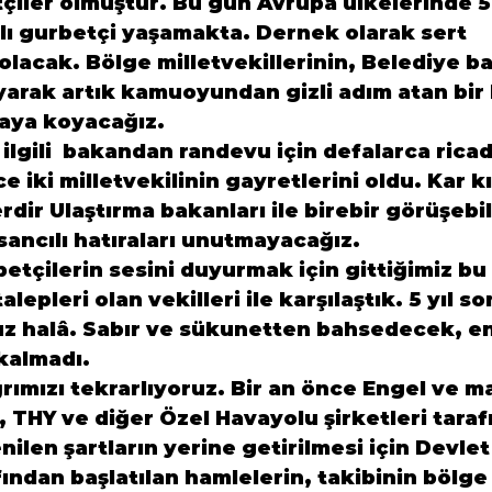
çiler olmuştur. Bu gün Avrupa ülkelerinde 
lı gurbetçi yaşamakta. Dernek olarak sert 
olacak. Bölge milletvekillerinin, Belediye ba
ayarak artık kamuoyundan gizli adım atan bir
aya koyacağız.

 ilgili  bakandan randevu için defalarca ricad
 iki milletvekilinin gayretlerini oldu. Kar 
dir Ulaştırma bakanları ile birebir görüşebi
ancılı hatıraları unutmayacağız.

etçilerin sesini duyurmak için gittiğimiz b
lepleri olan vekilleri ile karşılaştık. 5 yıl s
uz halâ. Sabır ve sükunetten bahsedecek, en
ımızı tekrarlıyoruz. Bir an önce Engel ve ma
n, THY ve diğer Özel Havayolu şirketleri taraf
enilen şartların yerine getirilmesi için Devle
ından başlatılan hamlelerin, takibinin bölge