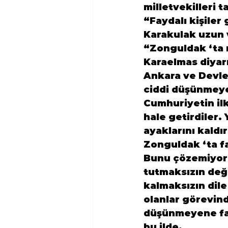
milletvekilleri 
“Faydalı kişiler
Karakulak uzun 
“Zonguldak ‘ta n
Karaelmas diyarı
Ankara ve Devle
ciddi düşünmeye 
Cumhuriyetin ilk 
hale getirdiler. 
ayaklarını kaldı
Zonguldak ‘ta fa
Bunu çözemiyoruz
tutmaksızın değ
kalmaksızın dile
olanlar görevinde
düşünmeyene fark
bu ilde.
