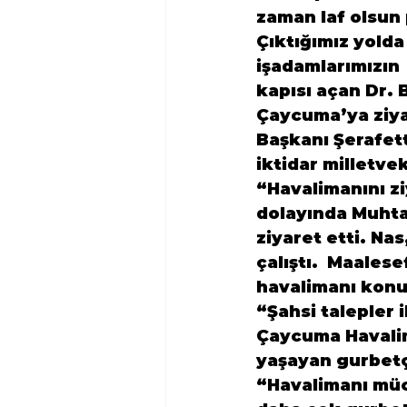
zaman laf olsun 
Çıktığımız yold
işadamlarımızın 
kapısı açan Dr.
Çaycuma’ya ziya
Başkanı Şerafett
iktidar milletve
“Havalimanını z
dolayında Muhtar
ziyaret etti. Na
çalıştı.  Maalese
havalimanı konu
“Şahsi talepler i
Çaycuma Havali
yaşayan gurbetçi
“Havalimanı müc