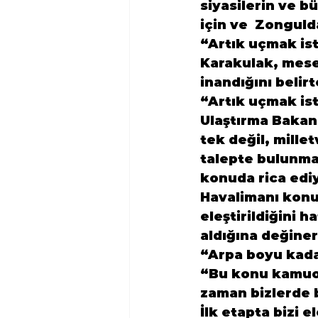
siyasilerin ve b
için ve  Zonguld
“Artık uçmak is
Karakulak, mese
inandığını belir
“Artık uçmak ist
Ulaştırma Bakan
tek değil, mille
talepte bulunma
konuda rica edi
Havalimanı konu
eleştirildiğini h
aldığına değiner
“Arpa boyu kada
“Bu konu kamuoy
zaman bizlerde b
İlk etapta bizi e