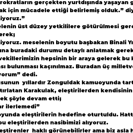
ürokratların gerçekten yurtdışında yaşayan g
ak için mücadele ettiği belirlemiş olduk.” d
tiyoruz.”
lenin üst düzey yetkililere götürülmesi ger
terek;
iyoruz. meselenin boyutu başbakan Binali Yıl
ına buradaki durumu detaylı anlatmak gere
tvekillerimizin hepsinin bir araya gelerek bu
sı bulunması kaçınılmaz. Buradan üç milletve
yorum” dedi.
sunun  yıllardır Zonguldak kamuoyunda tartış
atırlatan Karakulak, eleştirilerden kendisinin
ek şöyle devam etti;
r ilerlemedi”
unda eleştirilerin hedefine oturtuldu. Hat
u eleştirilerden nasibimizi alıyoruz.

leştirenler  haklı görünebilirler ama biz asla h