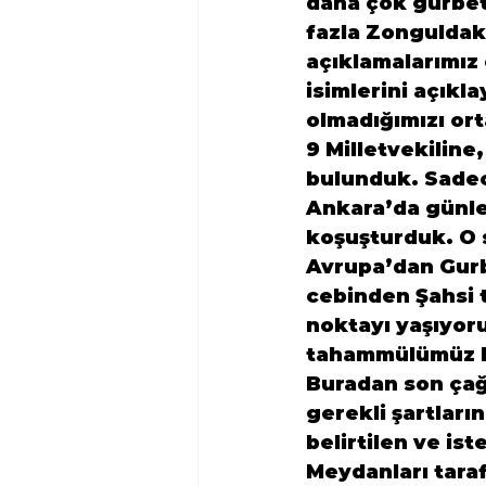
daha çok gurbet
fazla Zonguldak
açıklamalarımız 
isimlerini açıkl
olmadığımızı ort
9 Milletvekiline,
bulunduk. Sadece
Ankara’da günler
koşuşturduk. O s
Avrupa’dan Gurb
cebinden Şahsi ta
noktayı yaşıyor
Buradan son çağr
gerekli şartları
belirtilen ve ist
Meydanları taraf