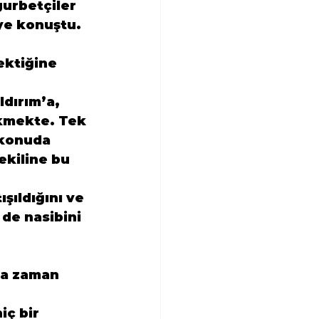
urbetçiler 
iye konuştu.
ektiğine 
dırım’a, 
kmekte. Tek 
 konuda 
kiline bu 
ıldığını ve 
 de nasibini 
ta zaman 
iç bir 