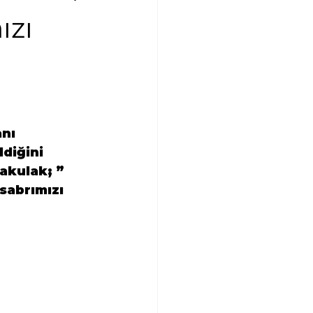
ızı
nı 
diğini 
akulak; ” 
abrımızı 