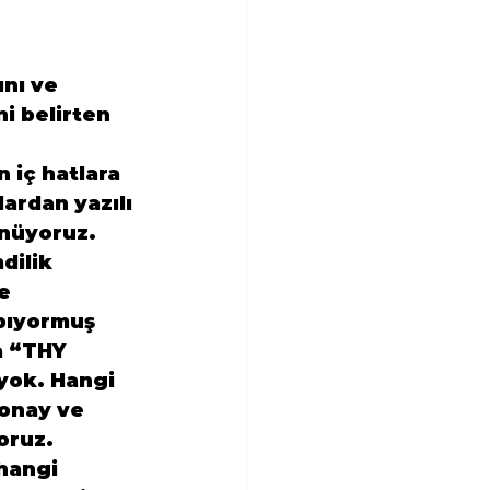
ı ve  
i belirten 
 iç hatlara 
ardan yazılı 
nüyoruz. 
dilik 
e 
pıyormuş 
a “THY 
yok. Hangi 
 onay ve 
oruz. 
hangi 