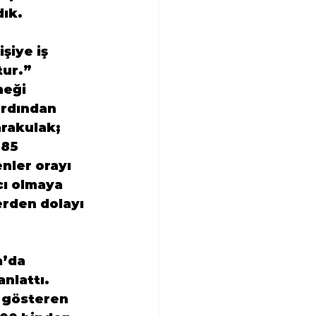
ık. 
şiye iş 
tur.”
eği 
ardından 
arakulak; 
85 
nler orayı 
cı olmaya 
erden dolayı 
’da 
nlattı.
 gösteren 