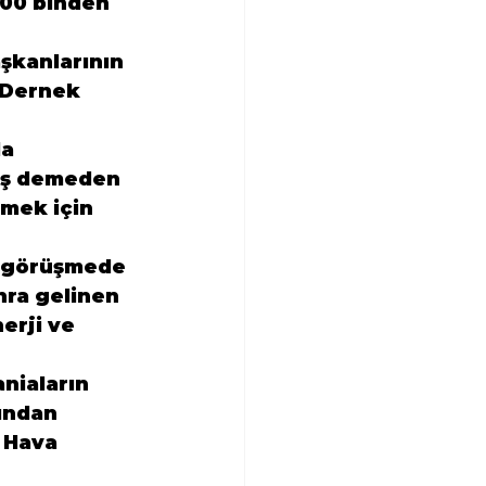
500 binden 
şkanlarının 
 Dernek 
a 
kış demeden 
lmek için 
u görüşmede 
onra gelinen 
erji ve 
niaların 
ından 
t Hava 
 