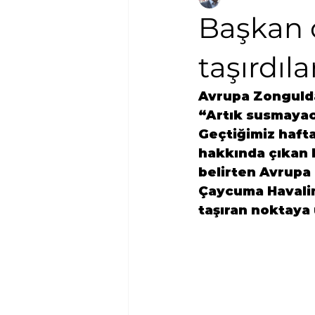
Başkan ç
taşırdıl
Avrupa Zongulda
“Artık susmayaca
Geçtiğimiz haf
hakkında çıkan 
belirten Avrupa
Çaycuma Havalim
taşıran noktaya 