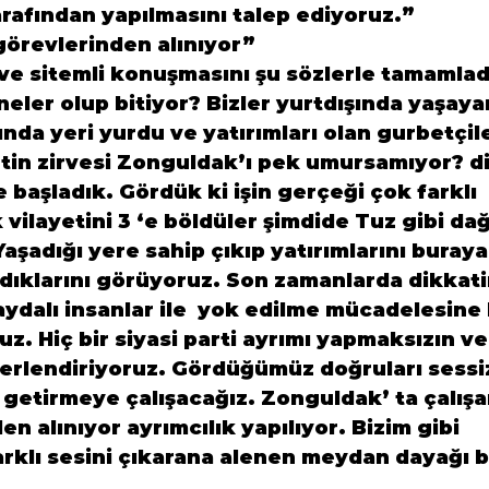
tarafından yapılmasını talep ediyoruz
.”
 görevlerinden alınıyor”
ve sitemli konuşmasını şu sözlerle tamamlad
eler olup bitiyor? Bizler yurtdışında yaşaya
nda yeri yurdu ve yatırımları olan gurbetçil
tin zirvesi Zonguldak’ı pek umursamıyor? di
başladık. Gördük ki işin gerçeği çok farklı

vilayetini 3 ‘e böldüler şimdide Tuz gibi dağı
Yaşadığı yere sahip çıkıp yatırımlarını buraya
rdıklarını görüyoruz. Son zamanlarda dikkati
ydalı insanlar ile  yok edilme mücadelesine 
. Hiç bir siyasi parti ayrımı yapmaksızın ve 
erlendiriyoruz. Gördüğümüz doğruları sessi
 getirmeye çalışacağız. Zonguldak’ ta çalışa
n alınıyor ayrımcılık yapılıyor. Bizim gibi 
lı sesini çıkarana alenen meydan dayağı bil