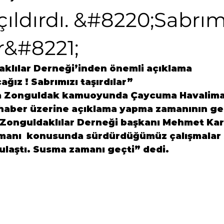
ıldırdı. &#8220;Sabrım
ar&#8221;
klılar Derneği’inden önemli açıklama
ğız ! Sabrımızı taşırdılar”
ta Zonguldak kamuoyunda Çaycuma Havalima
haber üzerine açıklama yapma zamanının gel
 Zonguldaklılar Derneği başkanı Mehmet Kar
anı  konusunda sürdürdüğümüz çalışmalar s
ulaştı. Susma zamanı geçti” dedi.