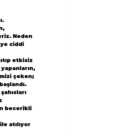
ı.
n, 
eriz. Neden 
ye ciddi 
tıp etkisiz 
 yapanların, 
mizi çeken;  
başlandı. 
şahısları 
z 
n becerikli 
e atılıyor 