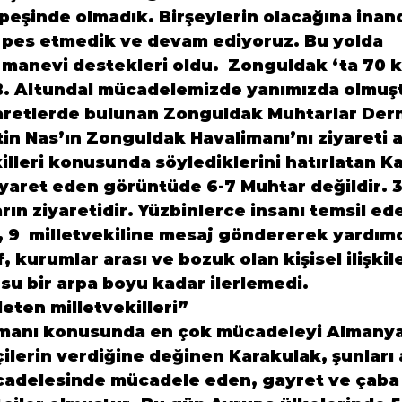
peşinde olmadık. Birşeylerin olacağına inand
a pes etmedik ve devam ediyoruz. Bu yolda  
 manevi destekleri oldu.  Zonguldak ‘ta 70 ki
 B. Altundal mücadelemizde yanımızda olmuş
retlerde bulunan Zonguldak Muhtarlar Dern
in Nas’ın Zonguldak Havalimanı’nı ziyareti 
killeri konusunda söylediklerini hatırlatan K
iyaret eden görüntüde 6-7 Muhtar değildir. 3
ın ziyaretidir. Yüzbinlerce insanı temsil ede
s, 9  milletvekiline mesaj göndererek yardım
f, kurumlar arası ve bozuk olan kişisel ilişkil
su bir arpa boyu kadar ilerlemedi.
leten milletvekilleri”
manı konusunda en çok mücadeleyi Almanya
lerin verdiğine değinen Karakulak, şunları a
adelesinde mücadele eden, gayret ve çaba