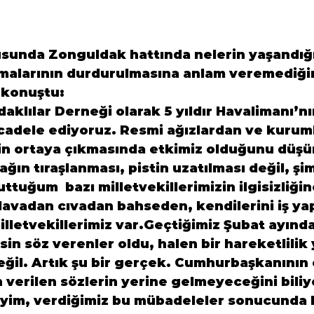
sunda Zonguldak hattında nelerin yaşandığın
şmalarının durdurulmasına anlam veremediğin
 konuştu:
klılar Derneği olarak 5 yıldır Havalimanı’nın
cadele ediyoruz. Resmi ağızlardan ve kuruml
in ortaya çıkmasında etkimiz olduğunu düşü
ğın tıraşlanması, pistin uzatılması değil, şim
tuttuğum  bazı milletvekillerimizin ilgisizliğin
 Havadan cıvadan bahseden, kendilerini iş ya
illetvekillerimiz var.Geçtiğimiz Şubat ayınd
in söz verenler oldu, halen bir hareketlilik 
değil. Artık şu bir gerçek. Cumhurbaşkanının
 verilen sözlerin yerine gelmeyeceğini biliy
eyim, verdiğimiz bu mübadeleler sonucunda 