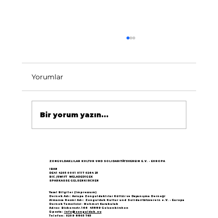
Yorumlar
Bir yorum yazın...
Göçün 65.yılı "Nesillerin Buluşması"
büyük yankı uyandırdı...
ZONGULDAKLILAR KULTUR UND SOLIDARITÄTSVEREIN E.V. - EUROPA
IBAN
DE41 4205 0001 0117 0264 25
BIC /SWIFT WELADED1GEK
SPARKASSE GELSENKIRCHEN
Yasal Bilgiler (Impressum)
Dernek Adı: Avrupa Zonguldaklılar Kültür ve Dayanışma Derneği
Almanca Resmi Adı: Zonguldak Kultur und Solidaritätsverein e.V. - Europa
Dernek Temsilcisi: Mehmet Karakulak
Adres: Bickernstr.166 45889 Gelsenkirchen
E-posta:
info@zonguldak.eu
Telefon: 0209 8805 765