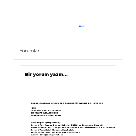
Yorumlar
Bir yorum yazın...
Göçün 65.yılı "Nesillerin Buluşması"
büyük yankı uyandırdı...
ZONGULDAKLILAR KULTUR UND SOLIDARITÄTSVEREIN E.V. - EUROPA
IBAN
DE41 4205 0001 0117 0264 25
BIC /SWIFT WELADED1GEK
SPARKASSE GELSENKIRCHEN
Yasal Bilgiler (Impressum)
Dernek Adı: Avrupa Zonguldaklılar Kültür ve Dayanışma Derneği
Almanca Resmi Adı: Zonguldak Kultur und Solidaritätsverein e.V. - Europa
Dernek Temsilcisi: Mehmet Karakulak
Adres: Bickernstr.166 45889 Gelsenkirchen
E-posta:
info@zonguldak.eu