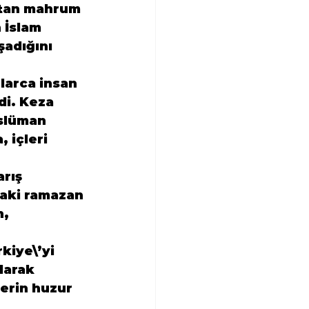
ktan mahrum 
 İslam 
adığını 
 
larca insan 
di. Keza 
slüman 
 içleri 
rış 
aki ramazan 
, 
iye\’yi 
larak 
erin huzur 