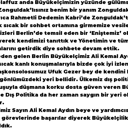
telaffuz anda Büyükelçimizin yüzünde gülüms
onguldak’lısınız benim bir yanım Zonguldak’
rıca Rahmetli Dedemin Kabri’de Zonguldak’ta 
 sıcak bir sohbet ortamına girmemize vesile 
zleri Berlin’de temsil eden bir ‘Eniştemiz’ ol
yerek kendimizi tanıttık ve Yönetimin ve tü
larını getirdik diye sohbete devam ettik.
eden gelen Berlin Büyükelçimiz Ali Kemal Ay
sıcak kanlı konuşmalarıyla bizde çok iyi izlen
şkonsolosumuz Ufuk Gezer bey de kendini k
gönlümüzdeki yeri bellidir. Ülkemiz dış polit
uruşuyla düşmana korku dosta güven veren Bü
 Dış Politika da her zaman saygın bir yeri o
r.
miz Sayın Ali Kemal Aydın beye ve yardımcıs
görevlerinde başarılar diyerek Büyükelçilik
ldık.