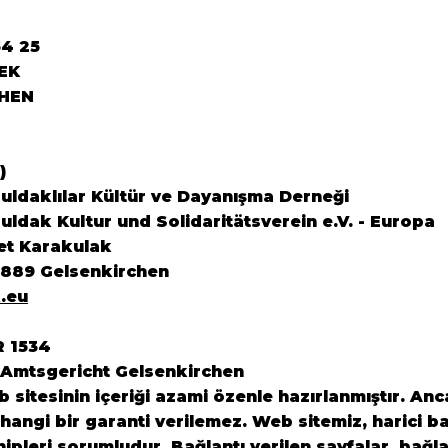
64 25
EK
HEN
)
ldaklılar Kültür ve Dayanışma Derneği
ldak Kultur und Solidaritätsverein e.V. - Europa
et Karakulak
5889 Gelsenkirchen
.eu
R 1534
 Amtsgericht Gelsenkirchen
sitesinin içeriği azami özenle hazırlanmıştır. Anca
angi bir garanti verilemez. Web sitemiz, harici ba
ahipleri sorumludur. Bağlantı verilen sayfalar, bağl