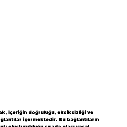
k, içeriğin doğruluğu, eksiksizliği ve
ğlantılar içermektedir. Bu bağlantıların
antı oluşturulduğu sırada olası yasal