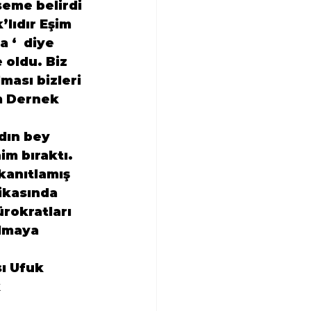
eme belirdi 
lıdır Eşim 
‘  diye 
oldu. Biz 
ması bizleri 
m Dernek 
dın bey 
im bıraktı. 
anıtlamış 
ikasında 
rokratları 
lmaya 
ı Ufuk 
 