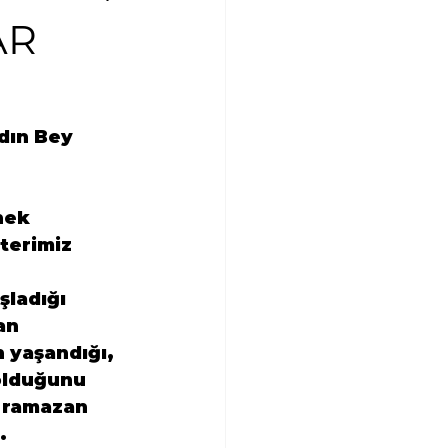
AR
dın Bey 
nek 
terimiz 
ladığı 
an 
 yaşandığı, 
 olduğunu 
i ramazan 
.