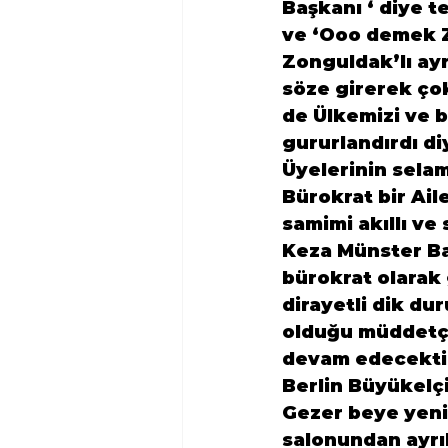
Başkanı ‘ diye 
ve ‘Ooo demek Z
Zonguldak’lı ay
söze girerek çok
de Ülkemizi ve bi
gururlandırdı di
Üyelerinin selam
Bürokrat bir Ail
samimi akıllı ve 
Keza Münster Ba
bürokrat olarak 
dirayetli dik d
olduğu müddetçe
devam edecekti
Berlin Büyükelçi
Gezer beye yeni 
salonundan ayrı