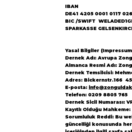
IBAN
DE41 4205 0001 0117 02
BIC /SWIFT WELADED1G
SPARKASSE GELSENKIRC
Yasal Bilgiler (Impressum
Dernek Adı: Avrupa Zongu
Almanca Resmi Adı: Zongu
Dernek Temsilcisi: Mehm
Adres: Bickernstr.166 4
E-posta:
info@zonguldak
Telefon: 0209 8805 765
Dernek Sicil Numarası: V
Kayıtlı Olduğu Mahkeme:
Sorumluluk Reddi: Bu web 
güncelliği konusunda herh
içeriğinden ilgili sayfa s