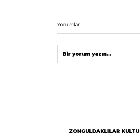
Yorumlar
Bir yorum yazın...
🇹🇷 Avrupa
Zonguldaklılar
Derneği’nden Berlin’e
Önemli Ziyaret 🇩🇪
ZONGULDAKLILAR KULTUR