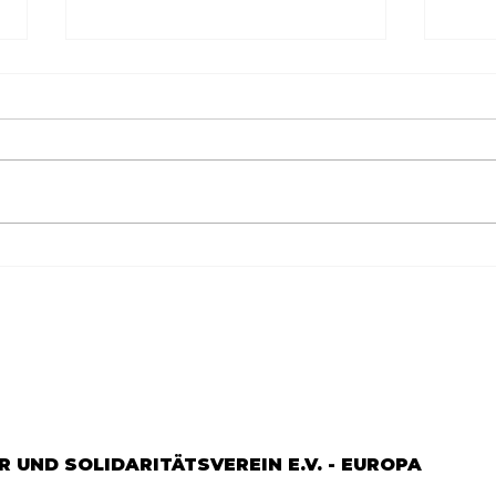
Göçün 65.yılı "Nesillerin
65.Y
Buluşması" büyük yankı
YEM
uyandırdı...
DOS
 UND SOLIDARITÄTSVEREIN E.V. - EUROPA