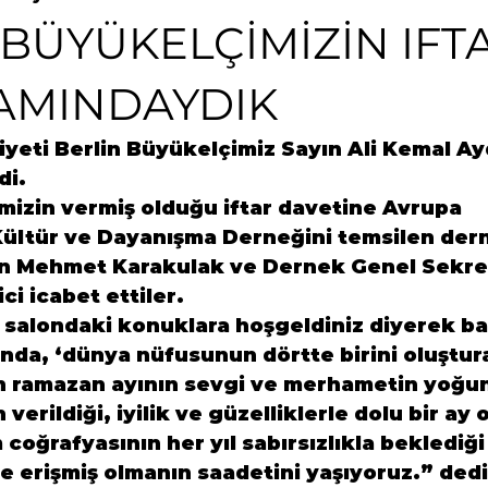
 BÜYÜKELÇİMİZİN IFT
AMINDAYDIK
yeti Berlin Büyükelçimiz Sayın Ali Kemal Ay
di.
mizin vermiş olduğu iftar davetine Avrupa 
Kültür ve Dayanışma Derneğini temsilen der
n Mehmet Karakulak ve Dernek Genel Sekre
ci icabet ettiler.
 salondaki konuklara hoşgeldiniz diyerek baş
nda, ‘dünya nüfusunun dörtte birini oluştur
n ramazan ayının sevgi ve merhametin yoğun
 verildiği, iyilik ve güzelliklerle dolu bir ay
m coğrafyasının her yıl sabırsızlıkla beklediğ
te erişmiş olmanın saadetini yaşıyoruz.” dedi