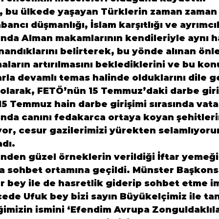
, bu ülkede yaşayan Türklerin zaman zaman
abancı düşmanlığı, İslam karşıtlığı ve ayrımcıl
nda Alman makamlarının kendileriyle aynı ha
inandıklarını belirterek, bu yönde alınan önl
aların artırılmasını beklediklerini ve bu kon
la devamlı temas halinde olduklarını dile ge
 olarak, FETÖ’nün 15 Temmuz’daki darbe giri
5 Temmuz hain darbe girişimi sırasında vata
nda canını fedakarca ortaya koyan şehitleri
or, cesur gazilerimizi yürekten selamlıyoru
adı.
den güzel örneklerin verildiği İftar yemeği
a sohbet ortamına geçildi. Münster Başkon
 bey ile de hasretlik giderip sohbet etme i
e Ufuk bey bizi sayın Büyükelçimiz ile tanı
imizin ismini ‘Efendim Avrupa Zonguldaklıla