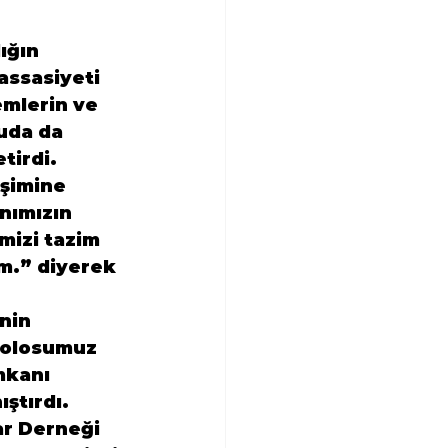
 
ığın 
ssasiyeti 
emlerin ve 
uda da 
tirdi.
şimine 
nımızın 
mizi tazim 
m.” diyerek 
nin 
solosumuz 
mkanı 
ştırdı. 
r Derneği 