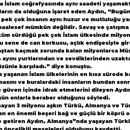
 İslam coğrafyasında aynı saadeti yaşama
arın da olduğuna işaret eden Aydın, “Bugün
pek çok insanın aynı huzur ve mutluluğu yaş
aalesef mümkün değildir. Savaş ve çatışma
küm sürdüğü pek çok İslam ülkesinde milyon
 sene de can korkusu, açlık endişesiyle gir
aştan kaçmak zorunda kalan milyonlarca Mü
ayını yurtlarından ve sevdiklerinden uzakta,
zünle karşıladı.” diye konuştu.
 yaşanan İslam ülkelerinin en kısa sürede ba
asını ve buralardaki insanların bundan sonr
e güven içinde idrak etmelerini dileyen Aydın
gün onlarla beraber olduğunu söyledi.
ayan 3 milyonu aşkın Türkü, Almanya ve Türk
an en önemli beşeri bağ ve güçlü bir köprü o
le getiren Aydın, Almanya”nda yaşayan Türkl
n öncelikili meseleleri olduğunu kaydetti.