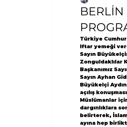
BERLİN
PROGR
Türkiye Cumhuri
Iftar yemeği ver
Sayın Büyükelçi
Zonguldaklılar 
Başkanımız Sayı
Sayın Ayhan Gidi
Büyükelçi Aydın
açılış konuşması
Müslümanlar içi
dargınlıklara son
belirterek, İsla
ayına hep birlik