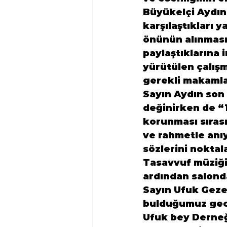
Büyükelçi Aydın
karşılaştıkları y
önünün alınması
paylaştıklarına 
yürütülen çalışm
gerekli makamlar
Sayın Aydın son
değinirken de “1
korunması sırası
ve rahmetle anıy
sözlerini noktal
Tasavvuf müziğin
ardından salond
Sayın Ufuk Gezer
bulduğumuz geced
Ufuk bey Derneğ