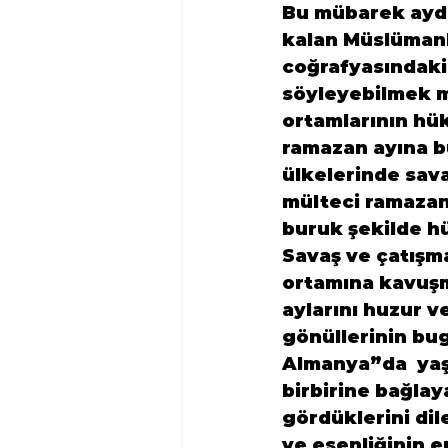
Bu mübarek ayda
kalan Müslümanl
coğrafyasındaki 
söyleyebilmek m
ortamlarının hü
ramazan ayına bu
ülkelerinde sav
mülteci ramazan 
buruk şekilde hü
Savaş ve çatışma
ortamına kavuşm
aylarını huzur v
gönüllerinin bu
Almanya”da  yaş
birbirine bağlay
gördüklerini di
ve esenliğinin e