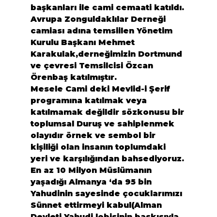
başkanları ile cami cemaati katıldı.
Avrupa Zonguldaklılar Derneği 
camiası adına temsiilen Yönetim 
Kurulu Başkanı Mehmet 
Karakulak,derneğimizin Dortmund 
ve çevresi Temsilcisi Özcan 
Örenbaş katılmıştır.
Mesele Cami deki Mevlid-i Şerif 
programına katılmak veya 
katılmamak değildir sözkonusu bir 
toplumsal Duruş ve sahiplenmek 
olayıdır örnek ve sembol bir 
kişiliği olan insanın toplumdaki 
yeri ve karşılığından bahsediyoruz.
En az 10 Milyon Müslümanın 
yaşadığı Almanya ‘da 95 bin 
Yahudinin sayesinde çocuklarımızı 
Sünnet ettirmeyi kabul(Alman 
Devleti Yahudi lobisinin baskısıyla 