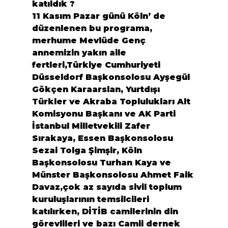
katıldık ?
11 Kasım Pazar günü Köln’ de 
düzenlenen bu programa, 
merhume Mevlüde Genç 
annemizin yakın aile 
fertleri,Türkiye Cumhuriyeti 
Düsseldorf Başkonsolosu Ayşegül 
Gökçen Karaarslan, Yurtdışı 
Türkler ve Akraba Toplulukları Alt 
Komisyonu Başkanı ve AK Parti 
İstanbul Milletvekili Zafer 
Sırakaya, Essen Başkonsolosu 
Sezai Tolga Şimşir, Köln 
Başkonsolosu Turhan Kaya ve 
Münster Başkonsolosu Ahmet Faik 
Davaz,çok az sayıda sivil toplum 
kuruluşlarının temsilcileri 
katılırken, DİTİB camilerinin din 
görevlileri ve bazı Camii dernek 