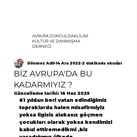
AVRUPA ZONGULDAKLILAR
KÜLTÜR VE DAYANIŞMA
DERNEĞİ
Dönmez Adil
14 Ara 2022
2 dakikada okunur
BİZ AVRUPA'DA BU
KADARMIYIZ ?
Güncelleme tarihi:
16 Haz 2025
61 yıldan beri vatan edindiğimiz 
topraklarda halen misafirmiyiz 
yoksa ilgisiz alakasız göçmen 
çocukları olarak yoksa kendimizi 
kabul ettiremedikmi ,biz 
yaşadığımız ülkede 