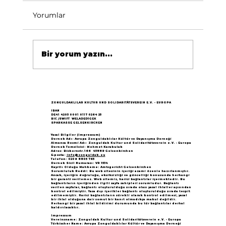
Yorumlar
Bir yorum yazın...
Göçün 65.yılı "Nesillerin Buluşması"
büyük yankı uyandırdı...
ZONGULDAKLILAR KULTUR UND SOLIDARITÄTSVEREIN E.V. - EUROPA
IBAN
DE41 4205 0001 0117 0264 25
BIC /SWIFT WELADED1GEK
SPARKASSE GELSENKIRCHEN
Yasal Bilgiler (Impressum)
Dernek Adı: Avrupa Zonguldaklılar Kültür ve Dayanışma Derneği
Almanca Resmi Adı: Zonguldak Kultur und Solidaritätsverein e.V. - Europa
Dernek Temsilcisi: Mehmet Karakulak
Adres: Bickernstr.166 45889 Gelsenkirchen
E-posta:
info@zonguldak.eu
Telefon: 0209 8805 765
Dernek Sicil Numarası: VR 1534
Kayıtlı Olduğu Mahkeme: Amtsgericht Gelsenkirchen
Sorumluluk Reddi: Bu web sitesinin içeriği azami özenle hazırlanmıştır.
Ancak, içeriğin doğruluğu, eksiksizliği ve güncelliği konusunda herhangi
bir garanti verilemez. Web sitemiz, harici bağlantılar içermektedir. Bu
bağlantıların içeriğinden ilgili sayfa sahipleri sorumludur. Bağlantı
verilen sayfalar, bağlantı oluşturulduğu sırada olası yasal ihlaller açısından
kontrol edilmiştir. Yasa dışı içerikler bağlantı oluşturulduğu sırada tespit
edilmemiştir. Harici bağlantıların sürekli olarak kontrol edilmesi, yasal
bir ihlal olduğuna dair somut bir kanıt olmadıkça makul değildir.
Herhangi bir yasal ihlal bildirimi durumunda bu tür bağlantılar derhal
kaldırılacaktır.
Impressum
Vereinsname: Zonguldak Kultur und Solidaritätsverein e.V. - Europa
Türkischer Name: Avrupa Zonguldaklılar Kültür ve Dayanışma Derneği