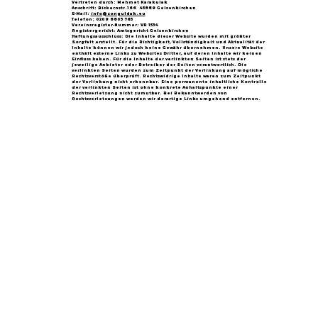
Vertreten durch: Mehmet Karakulak
Anschrift: Bickernstr.166 45889 Gelsenkirchen
E-Mail:
info@zonguldak.eu
Telefon: 0209 8805 765
Vereinsregister-Nummer: VR 1534
Registergericht: Amtsgericht Gelsenkirchen
Haftungsausschluss: Die Inhalte dieser Website wurden mit größter
Sorgfalt erstellt. Für die Richtigkeit, Vollständigkeit und Aktualität der
Inhalte können wir jedoch keine Gewähr übernehmen. Unsere Website
enthält externe Links zu Websites Dritter, auf deren Inhalte wir keinen
Einfluss haben. Für die Inhalte der verlinkten Seiten ist stets der
jeweilige Anbieter oder Betreiber der Seiten verantwortlich. Die
verlinkten Seiten wurden zum Zeitpunkt der Verlinkung auf mögliche
Rechtsverstöße überprüft. Rechtswidrige Inhalte waren zum Zeitpunkt
der Verlinkung nicht erkennbar. Eine permanente inhaltliche Kontrolle
der verlinkten Seiten ist ohne konkrete Anhaltspunkte einer
Rechtsverletzung nicht zumutbar. Bei Bekanntwerden von
Rechtsverletzungen werden wir derartige Links umgehend entfernen.