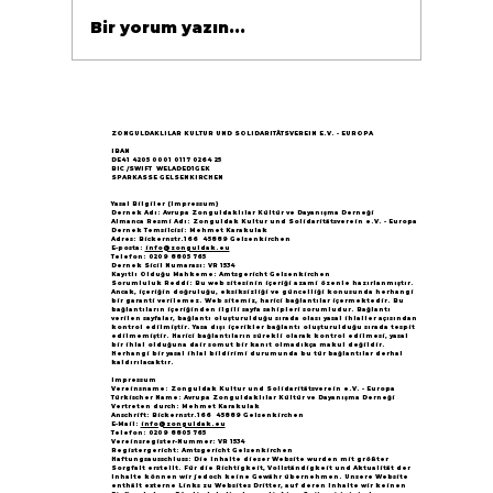
Bir yorum yazın...
Göçün 65.yılı "Nesillerin Buluşması"
büyük yankı uyandırdı...
ZONGULDAKLILAR KULTUR UND SOLIDARITÄTSVEREIN E.V. - EUROPA
IBAN
DE41 4205 0001 0117 0264 25
BIC /SWIFT WELADED1GEK
SPARKASSE GELSENKIRCHEN
Yasal Bilgiler (Impressum)
Dernek Adı: Avrupa Zonguldaklılar Kültür ve Dayanışma Derneği
Almanca Resmi Adı: Zonguldak Kultur und Solidaritätsverein e.V. - Europa
Dernek Temsilcisi: Mehmet Karakulak
Adres: Bickernstr.166 45889 Gelsenkirchen
E-posta:
info@zonguldak.eu
Telefon: 0209 8805 765
Dernek Sicil Numarası: VR 1534
Kayıtlı Olduğu Mahkeme: Amtsgericht Gelsenkirchen
Sorumluluk Reddi: Bu web sitesinin içeriği azami özenle hazırlanmıştır.
Ancak, içeriğin doğruluğu, eksiksizliği ve güncelliği konusunda herhangi
bir garanti verilemez. Web sitemiz, harici bağlantılar içermektedir. Bu
bağlantıların içeriğinden ilgili sayfa sahipleri sorumludur. Bağlantı
verilen sayfalar, bağlantı oluşturulduğu sırada olası yasal ihlaller açısından
kontrol edilmiştir. Yasa dışı içerikler bağlantı oluşturulduğu sırada tespit
edilmemiştir. Harici bağlantıların sürekli olarak kontrol edilmesi, yasal
bir ihlal olduğuna dair somut bir kanıt olmadıkça makul değildir.
Herhangi bir yasal ihlal bildirimi durumunda bu tür bağlantılar derhal
kaldırılacaktır.
Impressum
Vereinsname: Zonguldak Kultur und Solidaritätsverein e.V. - Europa
Türkischer Name: Avrupa Zonguldaklılar Kültür ve Dayanışma Derneği
Vertreten durch: Mehmet Karakulak
Anschrift: Bickernstr.166 45889 Gelsenkirchen
E-Mail:
info@zonguldak.eu
Telefon: 0209 8805 765
Vereinsregister-Nummer: VR 1534
Registergericht: Amtsgericht Gelsenkirchen
Haftungsausschluss: Die Inhalte dieser Website wurden mit größter
Sorgfalt erstellt. Für die Richtigkeit, Vollständigkeit und Aktualität der
Inhalte können wir jedoch keine Gewähr übernehmen. Unsere Website
enthält externe Links zu Websites Dritter, auf deren Inhalte wir keinen