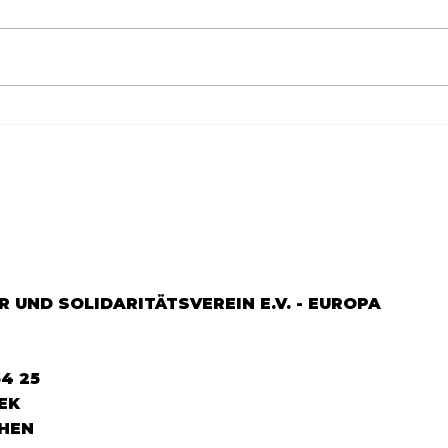
Göçün 65.yılı "Nesillerin
65.Y
Buluşması" büyük yankı
YEM
uyandırdı...
DOS
 UND SOLIDARITÄTSVEREIN E.V. - EUROPA
64 25
EK
HEN