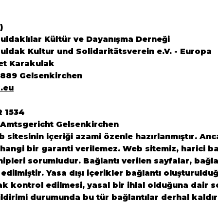
)
ldaklılar Kültür ve Dayanışma Derneği
ldak Kultur und Solidaritätsverein e.V. - Europa
et Karakulak
5889 Gelsenkirchen
.eu
R 1534
 Amtsgericht Gelsenkirchen
sitesinin içeriği azami özenle hazırlanmıştır. Anca
angi bir garanti verilemez. Web sitemiz, harici ba
ahipleri sorumludur. Bağlantı verilen sayfalar, bağl
 edilmiştir. Yasa dışı içerikler bağlantı oluşturuldu
rak kontrol edilmesi, yasal bir ihlal olduğuna dair
ildirimi durumunda bu tür bağlantılar derhal kaldır