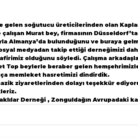
e gelen soğutucu üreticilerinden olan Kapla
çalışan Murat bey, firmasının Düsseldorf’tak
sıyla Almanya’da bulunduğunu ve buraya gelm
syal medyadan takip ettiği derneğimizi dah
afirimiz olduğunu söyledi. Çalışma arkadaşla
t Top beylerle beraber gelen hemşehrimizl
ça memleket hasretimizi dindirdik.
azik ziyaretlerinden dolayı teşekkür ediyoru
eriz.
klılar Derneği , Zonguldağın Avrupadaki ka