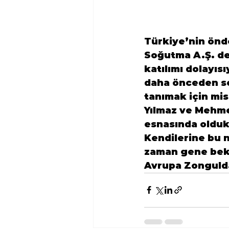
Türkiye’nin önd
Soğutma A.Ş. de 
katılımı dolayı
daha önceden so
tanımak için mis
Yılmaz ve Mehme
esnasında olduk
Kendilerine bu n
zaman gene bekl
Avrupa Zongulda