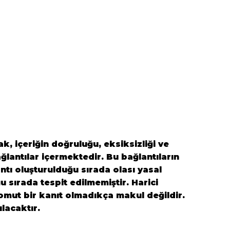
k, içeriğin doğruluğu, eksiksizliği ve
ğlantılar içermektedir. Bu bağlantıların
antı oluşturulduğu sırada olası yasal
ğu sırada tespit edilmemiştir. Harici
 somut bir kanıt olmadıkça makul değildir.
ılacaktır.