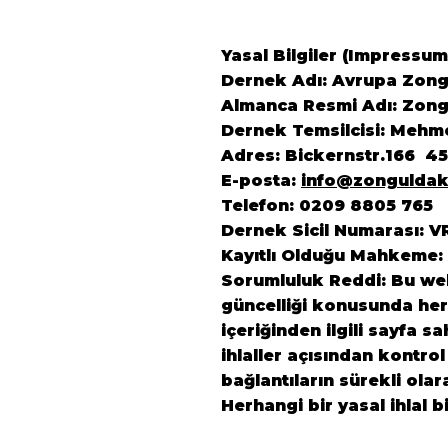
Yasal Bilgiler (Impressum
Dernek Adı: Avrupa Zongu
Almanca Resmi Adı: Zongu
Dernek Temsilcisi: Mehm
Adres: Bickernstr.166 4
E-posta:
info@zonguldak
Telefon: 0209 8805 765
Dernek Sicil Numarası: V
Kayıtlı Olduğu Mahkeme:
Sorumluluk Reddi: Bu web 
güncelliği konusunda herh
içeriğinden ilgili sayfa s
ihlaller açısından kontrol
bağlantıların sürekli ola
Herhangi bir yasal ihlal b