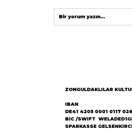
Bir yorum yazın...
🇹🇷 Avrupa
Zonguldaklılar
Derneği’nden Berlin’e
Önemli Ziyaret 🇩🇪
ZONGULDAKLILAR KULTUR
IBAN
DE41 4205 0001 0117 02
BIC /SWIFT WELADED1G
SPARKASSE GELSENKIRC