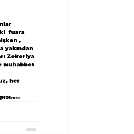
nlar 
i  fuara 
işken , 
a yakından 
rı Zekeriya 
e muhabbet 
z, her 
pısı…..