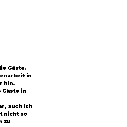
e Gäste.

narbeit in 
 hin.
 Gäste in 
r, auch ich 
t nicht so 
 zu 