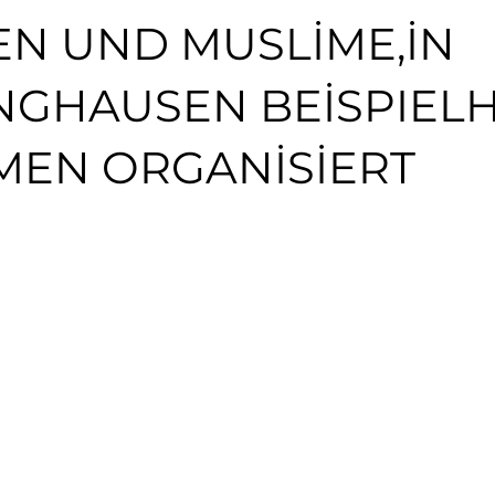
EN UND MUSLİME,İN
NGHAUSEN BEİSPIEL
EN ORGANİSİERT