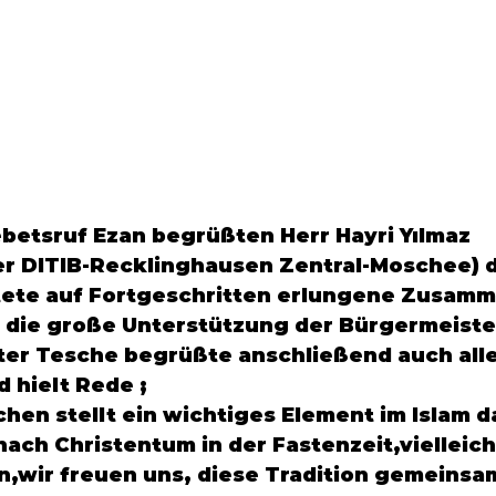
betsruf Ezan begrüßten Herr 
Hayri Yılmaz
er DITIB-Recklinghausen Zentral-Moschee) di
tete auf Fortgeschritten erlungene Zusamme
die große Unterstützung der Bürgermeister
ter
 Tesche
 begrüßte anschließend auch alle
hielt Rede ;

en stellt ein wichtiges Element im Islam da
 nach Christentum in der Fastenzeit,vielleich
n,wir freuen uns, diese Tradition gemeinsam