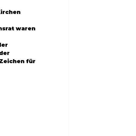
Kirchen 
nsrat waren 
er 
der 
Zeichen für 