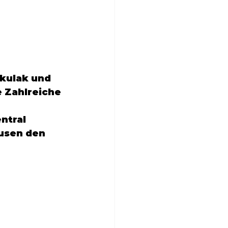
kulak
 und 
e Zahlreiche 
ntral 
usen
 den 