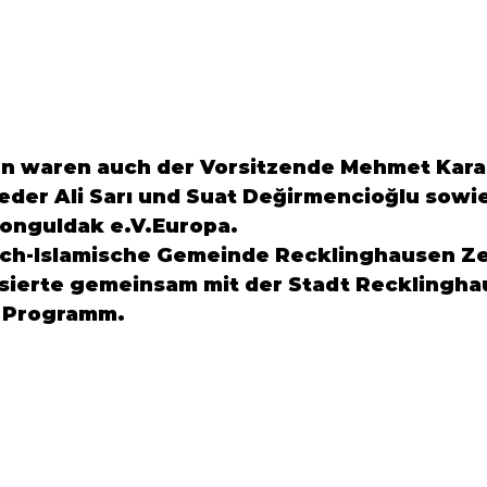
n waren auch der Vorsitzende 
Mehmet Kara
eder 
Ali Sarı
 und 
Suat Değirmencioğlu
 sowi
onguldak e.V.Europa
.
sch-Islamische Gemeinde Recklinghausen Ze
isierte gemeinsam mit der 
Stadt Recklingha
 Programm.