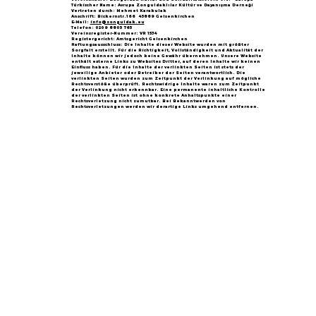
Türkischer Name: Avrupa Zonguldaklılar Kültür ve Dayanışma Derneği
Vertreten durch: Mehmet Karakulak
Anschrift: Bickernstr.166 45889 Gelsenkirchen
E-Mail:
info@zonguldak.eu
Telefon: 0209 8805 765
Vereinsregister-Nummer: VR 1534
Registergericht: Amtsgericht Gelsenkirchen
Haftungsausschluss: Die Inhalte dieser Website wurden mit größter
Sorgfalt erstellt. Für die Richtigkeit, Vollständigkeit und Aktualität der
Inhalte können wir jedoch keine Gewähr übernehmen. Unsere Website
enthält externe Links zu Websites Dritter, auf deren Inhalte wir keinen
Einfluss haben. Für die Inhalte der verlinkten Seiten ist stets der
jeweilige Anbieter oder Betreiber der Seiten verantwortlich. Die
verlinkten Seiten wurden zum Zeitpunkt der Verlinkung auf mögliche
Rechtsverstöße überprüft. Rechtswidrige Inhalte waren zum Zeitpunkt
der Verlinkung nicht erkennbar. Eine permanente inhaltliche Kontrolle
der verlinkten Seiten ist ohne konkrete Anhaltspunkte einer
Rechtsverletzung nicht zumutbar. Bei Bekanntwerden von
Rechtsverletzungen werden wir derartige Links umgehend entfernen.