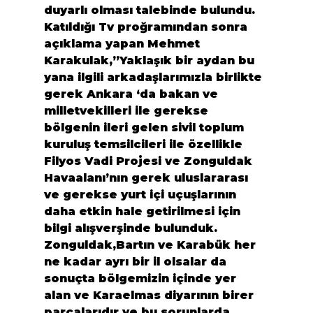
duyarlı olması talebinde bulundu. 
Katıldığı Tv proğramından sonra 
açıklama yapan Mehmet 
Karakulak,”Yaklaşık bir aydan bu 
yana ilgili arkadaşlarımızla birlikte 
gerek Ankara ‘da bakan ve 
milletvekilleri ile gerekse 
bölgenin ileri gelen sivil toplum 
kuruluş temsilcileri ile özellikle 
Filyos Vadi Projesi ve Zonguldak 
Havaalanı’nın gerek uluslararası 
ve gerekse yurt içi uçuşlarının 
daha etkin hale getirilmesi için 
bilgi alışverşinde bulunduk. 
Zonguldak,Bartın ve Karabük her 
ne kadar ayrı bir il olsalar da 
sonuçta bölgemizin içinde yer 
alan ve Karaelmas diyarının birer 
parçalarıdır ve bu sorunlarda 