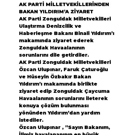
AK PARTİ MİLLETVEKİLLERİNDEN 
BAKAN YILDIRIM’A ZİYARET
AK Parti Zonguldak Milletvekilleri 
Ulaştırma Denizcilik ve 
Haberleşme Bakanı Binali Yıldırım’ı 
makamında ziyaret ederek 
Zonguldak Havaalanının 
sorunlarını dile getirdiler.
AK Parti Zonguldak Milletvekilleri 
Özcan Ulupınar, Faruk Çaturoğlu 
ve Hüseyin Özbakır Bakan 
Yıldırım’ı makamında birlikte 
ziyaret edip Zonguldak 
Çaycuma
Havaalanının sorunlarını ileterek 
konuya çözüm bulunması 
yönünden Yıldırım’dan yardım 
istediler. 
Özcan Ulupınar , ”Sayın Bakanım, 
İlimiz havalananının en büyük 