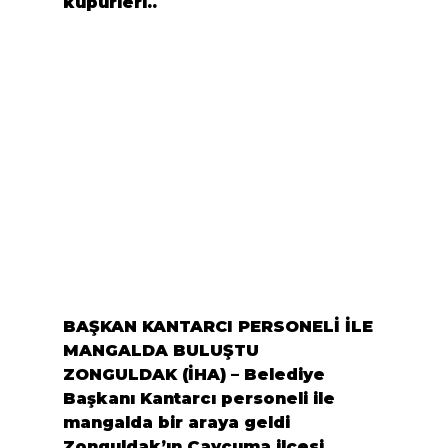
küpürleri..
BAŞKAN KANTARCI PERSONELİ İLE 
MANGALDA BULUŞTU
ZONGULDAK (İHA) – Belediye 
Başkanı Kantarcı personeli ile 
mangalda bir araya geldi
Zonguldak’ın Çaycuma ilçesi 