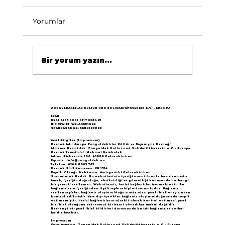
Yorumlar
Bir yorum yazın...
Göçün 65.yılı "Nesillerin Buluşması"
büyük yankı uyandırdı...
ZONGULDAKLILAR KULTUR UND SOLIDARITÄTSVEREIN E.V. - EUROPA
IBAN
DE41 4205 0001 0117 0264 25
BIC /SWIFT WELADED1GEK
SPARKASSE GELSENKIRCHEN
Yasal Bilgiler (Impressum)
Dernek Adı: Avrupa Zonguldaklılar Kültür ve Dayanışma Derneği
Almanca Resmi Adı: Zonguldak Kultur und Solidaritätsverein e.V. - Europa
Dernek Temsilcisi: Mehmet Karakulak
Adres: Bickernstr.166 45889 Gelsenkirchen
E-posta:
info@zonguldak.eu
Telefon: 0209 8805 765
Dernek Sicil Numarası: VR 1534
Kayıtlı Olduğu Mahkeme: Amtsgericht Gelsenkirchen
Sorumluluk Reddi: Bu web sitesinin içeriği azami özenle hazırlanmıştır.
Ancak, içeriğin doğruluğu, eksiksizliği ve güncelliği konusunda herhangi
bir garanti verilemez. Web sitemiz, harici bağlantılar içermektedir. Bu
bağlantıların içeriğinden ilgili sayfa sahipleri sorumludur. Bağlantı
verilen sayfalar, bağlantı oluşturulduğu sırada olası yasal ihlaller açısından
kontrol edilmiştir. Yasa dışı içerikler bağlantı oluşturulduğu sırada tespit
edilmemiştir. Harici bağlantıların sürekli olarak kontrol edilmesi, yasal
bir ihlal olduğuna dair somut bir kanıt olmadıkça makul değildir.
Herhangi bir yasal ihlal bildirimi durumunda bu tür bağlantılar derhal
kaldırılacaktır.
Impressum
Vereinsname: Zonguldak Kultur und Solidaritätsverein e.V. - Europa