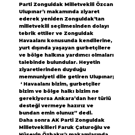
Parti Zonguldak Milletvekili Özcan 
Ulupınar’ı makamında ziyaret 
ederek yeniden Zonguldak’tan 
milletvekili seçilmesinden dolayı 
tebrik ettiler ve Zonguldak 
Havaalanı konusunda kendilerine, 
yurt dışında yaşayan gurbetçilere 
ve bölge halkına yardımcı olmaları 
talebinde bulundular. Heyetin 
ziyaretlerinden duyduğu 
memnuniyeti dile getiren Ulupınar;
 ‘ Havaalanı bizim, gurbetçiler 
bizim ve bölge halkı bizim ne 
gerekiyorsa Ankara’dan her türlü 
desteği vermeye hazırız ve 
bundan emin olunuz” dedi.
Daha sonra AK Parti Zonguldak 
Milletvekilleri Faruk Çaturoğlu ve 
Hüseyin Özbakır’ı makamlarında 