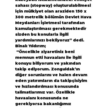
sahası (stopway) oluşturulabilmesi 
için mülkiyet olan araziden 150 x 
300 metrelik bölümün Devlet Hava 
Meydanları İşletmesi tarafından 
kamulaştırılması gerekmektedir 
sizden bu konularla ilgili 
yardımlarınızı bekliyoruz” dedi.
Binalı Yıldırım;
 “Öncelikle ziyaretiniz beni 
memnun etti havaalanı ile ilgili 
konuyu biliyorum ve yakından 
takip ediyorum. Zonguldak’ın 
diğer sorunlarını ve halen devam 
eden yatırımların da takipçisiyim 
ve hızlandırılması konusunda 
talimatlarımız var. Özellikle 
havaalanı konusunda ne 
gerekiyorsa bakanlığımız 