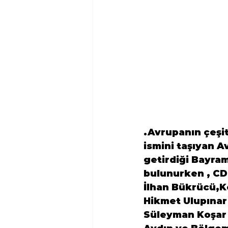
.Avrupanın çeşit
ismini taşıyan A
getirdiği Bayra
bulunurken , CDU
İlhan Bükrücü,K
Hikmet Ulupınar
Süleyman Koşar ,