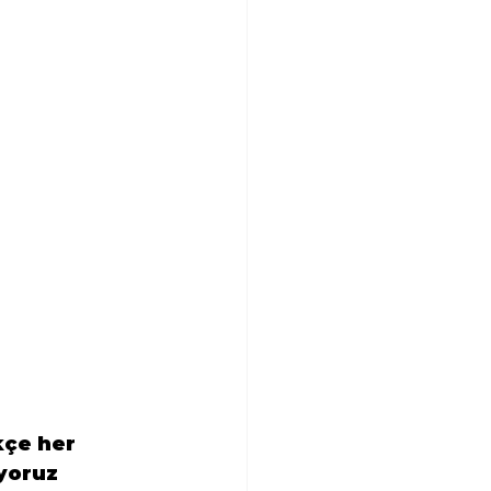
kçe her 
yoruz 