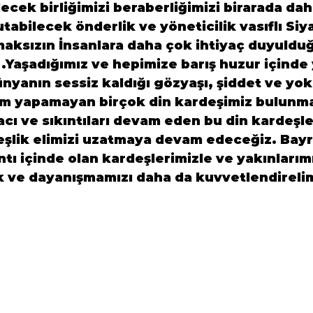
ecek birliğimizi beraberliğimizi birarada daha
tabilecek önderlik ve yöneticilik vasıflı Siya
maksızın İnsanlara daha çok ihtiyaç duyuldu
.Yaşadığımız ve hepimize barış huzur içinde y
yanın sessiz kaldığı gözyaşı, şiddet ve yok
m yapamayan birçok din kardeşimiz bulunma
acı ve sıkıntıları devam eden bu din kardeşle
eşlik elimizi uzatmaya devam edeceğiz. Bay
ntı içinde olan kardeşlerimizle ve yakınlarımı
ik ve dayanışmamızı daha da kuvvetlendireli