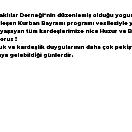
klılar Derneği
‘nin düzenlemiş olduğu yogun
leşen Kurban Bayramı programı vesilesiyle yu
yaşayan tüm kardeşlerimize nice Huzur ve Ba
oruz !

k ve kardeşlik duygularının daha çok pekişt
aya gelebildiği günlerdir.