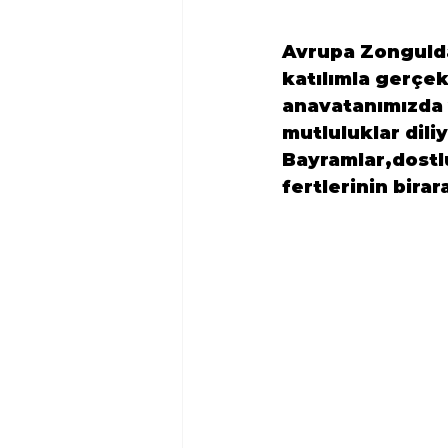
Avrupa Zongulda
katılımla gerçek
anavatanımızda 
mutluluklar diliy
Bayramlar,dostlu
fertlerinin birar