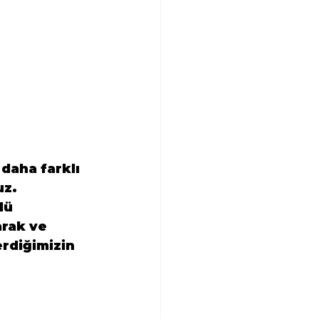
daha farklı 
z.

lü 
arak ve 
rdiğimizin 