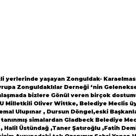
li yerlerinde yaşayan Zonguldak- Karaelmasl
vrupa Zonguldaklılar Derneği ‘nin Gelenekse
mlaşmada bizlere Gönül veren birçok dostumu
 Milletkili Oliver Wittke, Belediye Meclis üy
emal Ulupınar , Dursun Döngel,eski Başkanl
 tanınmış simalardan Gladbeck Belediye Mecl
 Halil Üstündağ ,Taner Şatıroğlu ,Fatih Dem