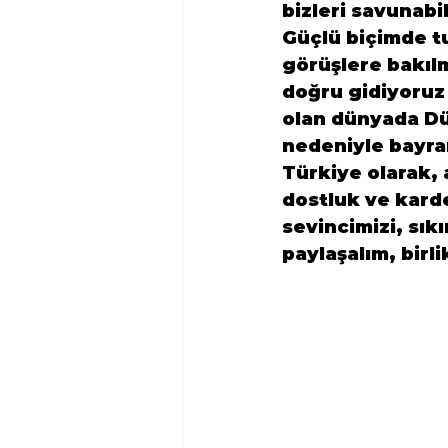
bizleri savunabil
Güçlü biçimde tu
görüşlere bakıl
doğru gidiyoruz 
olan dünyada Dün
nedeniyle bayra
Türkiye olarak, 
dostluk ve kard
sevincimizi, sıkı
paylaşalım, birl