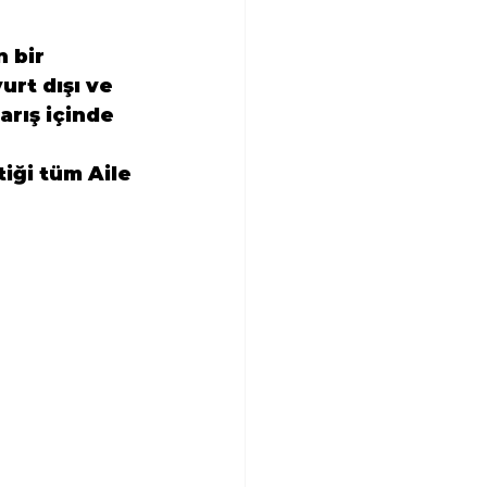
 bir 
rt dışı ve 
rış içinde 
iği tüm Aile 