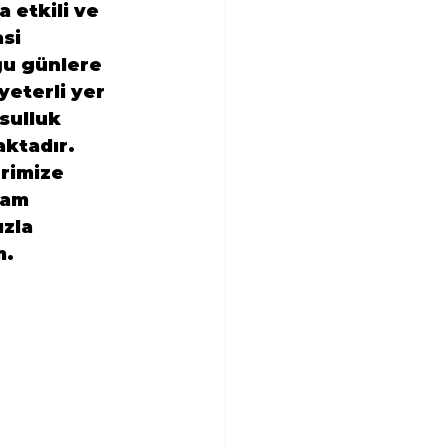
 etkili ve 
si 
ğu günlere 
eterli yer 
sulluk 
ktadır. 
rimize 
ram 
zla 
m.