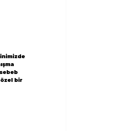
inimizde 
nışma 
 sebeb 
zel bir 