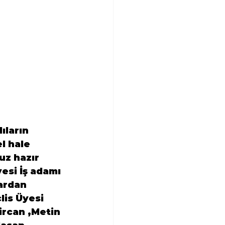
ıların 
l hale 
z hazır 
esi İş adamı 
ardan 
is Üyesi 
ircan ,Metin 