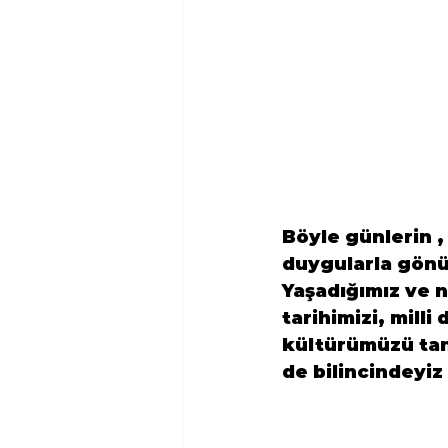
Böyle günlerin ,
duygularla gönül
Yaşadığımız ve n
tarihimizi, mill
kültürümüzü tanı
de bilincindeyiz