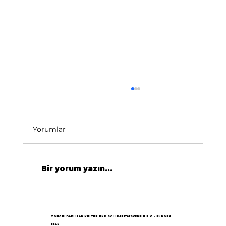
Yorumlar
Bir yorum yazın...
Göçün 65.yılı "Nesillerin Buluşması"
büyük yankı uyandırdı...
ZONGULDAKLILAR KULTUR UND SOLIDARITÄTSVEREIN E.V. - EUROPA
IBAN