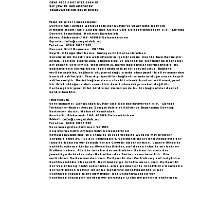
DE41 4205 0001 0117 0264 25
BIC /SWIFT WELADED1GEK
SPARKASSE GELSENKIRCHEN
Yasal Bilgiler (Impressum)
Dernek Adı: Avrupa Zonguldaklılar Kültür ve Dayanışma Derneği
Almanca Resmi Adı: Zonguldak Kultur und Solidaritätsverein e.V. - Europa
Dernek Temsilcisi: Mehmet Karakulak
Adres: Bickernstr.166 45889 Gelsenkirchen
E-posta:
info@zonguldak.eu
Telefon: 0209 8805 765
Dernek Sicil Numarası: VR 1534
Kayıtlı Olduğu Mahkeme: Amtsgericht Gelsenkirchen
Sorumluluk Reddi: Bu web sitesinin içeriği azami özenle hazırlanmıştır.
Ancak, içeriğin doğruluğu, eksiksizliği ve güncelliği konusunda herhangi
bir garanti verilemez. Web sitemiz, harici bağlantılar içermektedir. Bu
bağlantıların içeriğinden ilgili sayfa sahipleri sorumludur. Bağlantı
verilen sayfalar, bağlantı oluşturulduğu sırada olası yasal ihlaller açısından
kontrol edilmiştir. Yasa dışı içerikler bağlantı oluşturulduğu sırada tespit
edilmemiştir. Harici bağlantıların sürekli olarak kontrol edilmesi, yasal
bir ihlal olduğuna dair somut bir kanıt olmadıkça makul değildir.
Herhangi bir yasal ihlal bildirimi durumunda bu tür bağlantılar derhal
kaldırılacaktır.
Impressum
Vereinsname: Zonguldak Kultur und Solidaritätsverein e.V. - Europa
Türkischer Name: Avrupa Zonguldaklılar Kültür ve Dayanışma Derneği
Vertreten durch: Mehmet Karakulak
Anschrift: Bickernstr.166 45889 Gelsenkirchen
E-Mail:
info@zonguldak.eu
Telefon: 0209 8805 765
Vereinsregister-Nummer: VR 1534
Registergericht: Amtsgericht Gelsenkirchen
Haftungsausschluss: Die Inhalte dieser Website wurden mit größter
Sorgfalt erstellt. Für die Richtigkeit, Vollständigkeit und Aktualität der
Inhalte können wir jedoch keine Gewähr übernehmen. Unsere Website
enthält externe Links zu Websites Dritter, auf deren Inhalte wir keinen
Einfluss haben. Für die Inhalte der verlinkten Seiten ist stets der
jeweilige Anbieter oder Betreiber der Seiten verantwortlich. Die
verlinkten Seiten wurden zum Zeitpunkt der Verlinkung auf mögliche
Rechtsverstöße überprüft. Rechtswidrige Inhalte waren zum Zeitpunkt
der Verlinkung nicht erkennbar. Eine permanente inhaltliche Kontrolle
der verlinkten Seiten ist ohne konkrete Anhaltspunkte einer
Rechtsverletzung nicht zumutbar. Bei Bekanntwerden von
Rechtsverletzungen werden wir derartige Links umgehend entfernen.