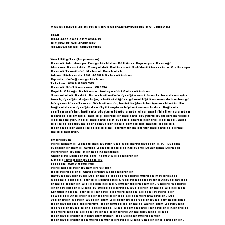
Göçün 65.yılı "Nesillerin Buluşması"
büyük yankı uyandırdı...
ZONGULDAKLILAR KULTUR UND SOLIDARITÄTSVEREIN E.V. - EUROPA
IBAN
DE41 4205 0001 0117 0264 25
BIC /SWIFT WELADED1GEK
SPARKASSE GELSENKIRCHEN
Yasal Bilgiler (Impressum)
Dernek Adı: Avrupa Zonguldaklılar Kültür ve Dayanışma Derneği
Almanca Resmi Adı: Zonguldak Kultur und Solidaritätsverein e.V. - Europa
Dernek Temsilcisi: Mehmet Karakulak
Adres: Bickernstr.166 45889 Gelsenkirchen
E-posta:
info@zonguldak.eu
Telefon: 0209 8805 765
Dernek Sicil Numarası: VR 1534
Kayıtlı Olduğu Mahkeme: Amtsgericht Gelsenkirchen
Sorumluluk Reddi: Bu web sitesinin içeriği azami özenle hazırlanmıştır.
Ancak, içeriğin doğruluğu, eksiksizliği ve güncelliği konusunda herhangi
bir garanti verilemez. Web sitemiz, harici bağlantılar içermektedir. Bu
bağlantıların içeriğinden ilgili sayfa sahipleri sorumludur. Bağlantı
verilen sayfalar, bağlantı oluşturulduğu sırada olası yasal ihlaller açısından
kontrol edilmiştir. Yasa dışı içerikler bağlantı oluşturulduğu sırada tespit
edilmemiştir. Harici bağlantıların sürekli olarak kontrol edilmesi, yasal
bir ihlal olduğuna dair somut bir kanıt olmadıkça makul değildir.
Herhangi bir yasal ihlal bildirimi durumunda bu tür bağlantılar derhal
kaldırılacaktır.
Impressum
Vereinsname: Zonguldak Kultur und Solidaritätsverein e.V. - Europa
Türkischer Name: Avrupa Zonguldaklılar Kültür ve Dayanışma Derneği
Vertreten durch: Mehmet Karakulak
Anschrift: Bickernstr.166 45889 Gelsenkirchen
E-Mail:
info@zonguldak.eu
Telefon: 0209 8805 765
Vereinsregister-Nummer: VR 1534
Registergericht: Amtsgericht Gelsenkirchen
Haftungsausschluss: Die Inhalte dieser Website wurden mit größter
Sorgfalt erstellt. Für die Richtigkeit, Vollständigkeit und Aktualität der
Inhalte können wir jedoch keine Gewähr übernehmen. Unsere Website
enthält externe Links zu Websites Dritter, auf deren Inhalte wir keinen
Einfluss haben. Für die Inhalte der verlinkten Seiten ist stets der
jeweilige Anbieter oder Betreiber der Seiten verantwortlich. Die
verlinkten Seiten wurden zum Zeitpunkt der Verlinkung auf mögliche
Rechtsverstöße überprüft. Rechtswidrige Inhalte waren zum Zeitpunkt
der Verlinkung nicht erkennbar. Eine permanente inhaltliche Kontrolle
der verlinkten Seiten ist ohne konkrete Anhaltspunkte einer
Rechtsverletzung nicht zumutbar. Bei Bekanntwerden von
Rechtsverletzungen werden wir derartige Links umgehend entfernen.