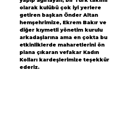
yapıp ağırlayan, bir Türk takımı 
olarak kulübü çok iyi yerlere 
getiren başkan 
Önder Altan
hemşehrimize, 
Ekrem Bakır
 ve 
diğer kıymetli yönetim kurulu 
arkadaşlarına ama en çokta bu 
etkinliklerde maharetlerini ön 
plana çıkaran vefakar 
Kadın 
Kolları
 kardeşlerimize teşekkür 
ederiz.