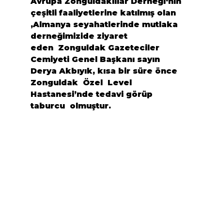
Avrupa Zonguldaklılar Derneği
‘nin  
çeşitli faaliyetlerine katılmış olan 
,Almanya seyahatlerinde mutlaka 
derneğimizide ziyaret 
eden 
 Zonguldak Gazeteciler 
Cemiyeti Genel Başkanı
 sayın 
Derya Akbıyık
, kısa bir süre önce 
Zonguldak  Özel  Level 
Hastanesi
’nde tedavi görüp 
taburcu  olmuştur.