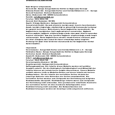
SPARKASSE GELSENKIRCHEN
Yasal Bilgiler (Impressum)
Dernek Adı: Avrupa Zonguldaklılar Kültür ve Dayanışma Derneği
Almanca Resmi Adı: Zonguldak Kultur und Solidaritätsverein e.V. - Europa
Dernek Temsilcisi: Mehmet Karakulak
Adres: Bickernstr.166 45889 Gelsenkirchen
E-posta:
info@zonguldak.eu
Telefon: 0209 8805 765
Dernek Sicil Numarası: VR 1534
Kayıtlı Olduğu Mahkeme: Amtsgericht Gelsenkirchen
Sorumluluk Reddi: Bu web sitesinin içeriği azami özenle hazırlanmıştır.
Ancak, içeriğin doğruluğu, eksiksizliği ve güncelliği konusunda herhangi
bir garanti verilemez. Web sitemiz, harici bağlantılar içermektedir. Bu
bağlantıların içeriğinden ilgili sayfa sahipleri sorumludur. Bağlantı
verilen sayfalar, bağlantı oluşturulduğu sırada olası yasal ihlaller açısından
kontrol edilmiştir. Yasa dışı içerikler bağlantı oluşturulduğu sırada tespit
edilmemiştir. Harici bağlantıların sürekli olarak kontrol edilmesi, yasal
bir ihlal olduğuna dair somut bir kanıt olmadıkça makul değildir.
Herhangi bir yasal ihlal bildirimi durumunda bu tür bağlantılar derhal
kaldırılacaktır.
Impressum
Vereinsname: Zonguldak Kultur und Solidaritätsverein e.V. - Europa
Türkischer Name: Avrupa Zonguldaklılar Kültür ve Dayanışma Derneği
Vertreten durch: Mehmet Karakulak
Anschrift: Bickernstr.166 45889 Gelsenkirchen
E-Mail:
info@zonguldak.eu
Telefon: 0209 8805 765
Vereinsregister-Nummer: VR 1534
Registergericht: Amtsgericht Gelsenkirchen
Haftungsausschluss: Die Inhalte dieser Website wurden mit größter
Sorgfalt erstellt. Für die Richtigkeit, Vollständigkeit und Aktualität der
Inhalte können wir jedoch keine Gewähr übernehmen. Unsere Website
enthält externe Links zu Websites Dritter, auf deren Inhalte wir keinen
Einfluss haben. Für die Inhalte der verlinkten Seiten ist stets der
jeweilige Anbieter oder Betreiber der Seiten verantwortlich. Die
verlinkten Seiten wurden zum Zeitpunkt der Verlinkung auf mögliche
Rechtsverstöße überprüft. Rechtswidrige Inhalte waren zum Zeitpunkt
der Verlinkung nicht erkennbar. Eine permanente inhaltliche Kontrolle
der verlinkten Seiten ist ohne konkrete Anhaltspunkte einer
Rechtsverletzung nicht zumutbar. Bei Bekanntwerden von
Rechtsverletzungen werden wir derartige Links umgehend entfernen.