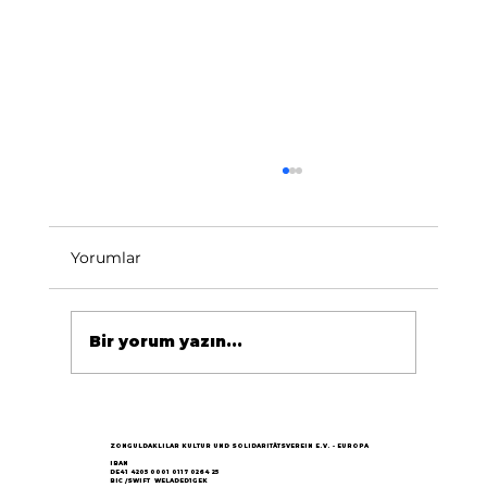
Yorumlar
Bir yorum yazın...
Göçün 65.yılı "Nesillerin Buluşması"
büyük yankı uyandırdı...
ZONGULDAKLILAR KULTUR UND SOLIDARITÄTSVEREIN E.V. - EUROPA
IBAN
DE41 4205 0001 0117 0264 25
BIC /SWIFT WELADED1GEK