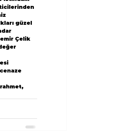
cilerinden  
iz 
ları güzel 
adar 
Demir Çelik 
değer  
esi 
 cenaze 
rahmet, 