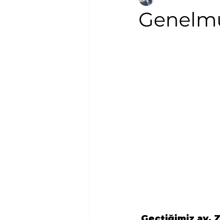
Genelmü
 Geçtiğimiz ay, 