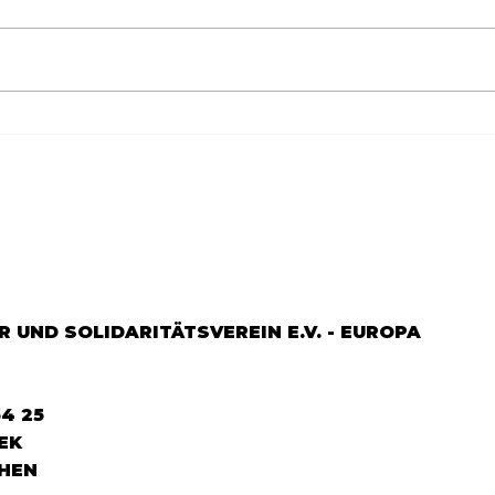
Göçün 65.yılı "Nesillerin
65.Y
Buluşması" büyük yankı
YEM
uyandırdı...
DOS
 UND SOLIDARITÄTSVEREIN E.V. - EUROPA
64 25
EK
HEN