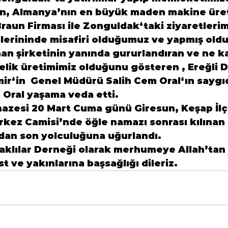
in, Almanya’nın en büyük maden makine üreti
Braun
 Firması ile 
Zonguldak
‘taki ziyaretlerim
lerininde misafiri olduğumuz ve yapmış olduk
an şirketinin yanında gururlandıran ve ne k
lik üretimimiz olduğunu gösteren ,
 Ereğli 
mir
‘in  Genel Müdürü 
Salih Cem Oral
‘ın saygı
 Oral
 yaşama veda etti.

nazesi 20 Mart Cuma günü 
Giresun
, Keşap İlç
kez Camisi’nde öğle namazı sonrası kılınan
klılar Derneği
 olarak merhumeye Allah’tan 
st ve yakınlarına başsağlığı dileriz. 