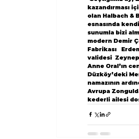
kazandırması iç
olan 
Halbach & 
esnasında kendi
sunumla bizi alm
modern Demir Çe
Fabrikası   Erde
validesi  
Zeynep
Anne Oral’ın ce
Düzköy’deki Mer
Avrupa Zongulda
kederli ailesi do