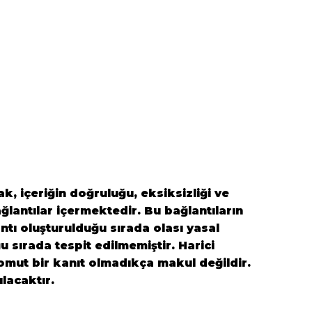
k, içeriğin doğruluğu, eksiksizliği ve
ğlantılar içermektedir. Bu bağlantıların
antı oluşturulduğu sırada olası yasal
ğu sırada tespit edilmemiştir. Harici
 somut bir kanıt olmadıkça makul değildir.
ılacaktır.