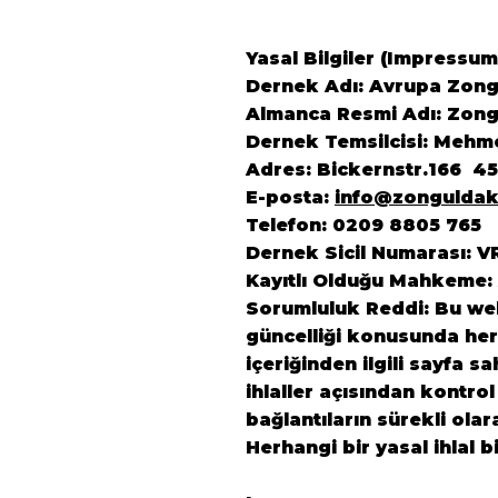
Yasal Bilgiler (Impressum
Dernek Adı: Avrupa Zongu
Almanca Resmi Adı: Zongu
Dernek Temsilcisi: Mehm
Adres: Bickernstr.166 4
E-posta:
info@zonguldak
Telefon: 0209 8805 765
Dernek Sicil Numarası: V
Kayıtlı Olduğu Mahkeme:
Sorumluluk Reddi: Bu web 
güncelliği konusunda herh
içeriğinden ilgili sayfa s
ihlaller açısından kontrol
bağlantıların sürekli ola
Herhangi bir yasal ihlal b