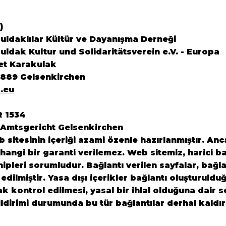
)
ldaklılar Kültür ve Dayanışma Derneği
ldak Kultur und Solidaritätsverein e.V. - Europa
et Karakulak
5889 Gelsenkirchen
.eu
R 1534
 Amtsgericht Gelsenkirchen
sitesinin içeriği azami özenle hazırlanmıştır. Anca
angi bir garanti verilemez. Web sitemiz, harici ba
ahipleri sorumludur. Bağlantı verilen sayfalar, bağl
 edilmiştir. Yasa dışı içerikler bağlantı oluşturuldu
rak kontrol edilmesi, yasal bir ihlal olduğuna dair
ildirimi durumunda bu tür bağlantılar derhal kaldır