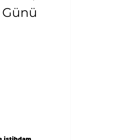
ı Günü
e istihdam 