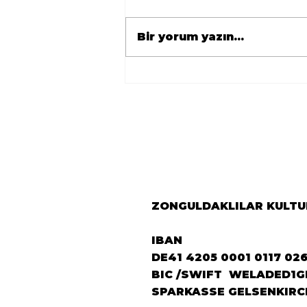
Bir yorum yazın...
🇹🇷 Avrupa
Zonguldaklılar
Derneği’nden Berlin’e
Önemli Ziyaret 🇩🇪
ZONGULDAKLILAR KULTUR
IBAN
DE41 4205 0001 0117 02
BIC /SWIFT WELADED1G
SPARKASSE GELSENKIRC