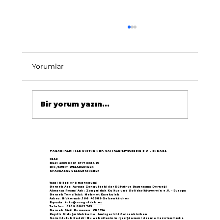
Yorumlar
Bir yorum yazın...
Göçün 65.yılı "Nesillerin Buluşması"
büyük yankı uyandırdı...
ZONGULDAKLILAR KULTUR UND SOLIDARITÄTSVEREIN E.V. - EUROPA
IBAN
DE41 4205 0001 0117 0264 25
BIC /SWIFT WELADED1GEK
SPARKASSE GELSENKIRCHEN
Yasal Bilgiler (Impressum)
Dernek Adı: Avrupa Zonguldaklılar Kültür ve Dayanışma Derneği
Almanca Resmi Adı: Zonguldak Kultur und Solidaritätsverein e.V. - Europa
Dernek Temsilcisi: Mehmet Karakulak
Adres: Bickernstr.166 45889 Gelsenkirchen
E-posta:
info@zonguldak.eu
Telefon: 0209 8805 765
Dernek Sicil Numarası: VR 1534
Kayıtlı Olduğu Mahkeme: Amtsgericht Gelsenkirchen
Sorumluluk Reddi: Bu web sitesinin içeriği azami özenle hazırlanmıştır.