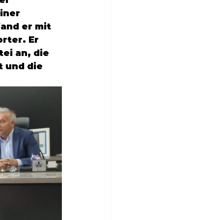
er 
iner 
and er mit 
ter. Er 
ei an, die 
 und die 