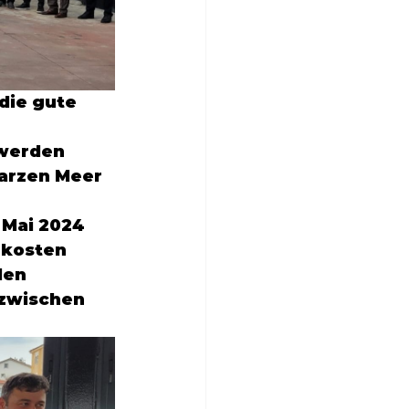
 die gute 
werden

warzen Meer
 Mai 2024 
gkosten 
den 
zwischen 