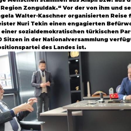
ge Menschen stammen aus 
Alapli
 bzw. aus d
 Region
 Zonguldak
.“ Vor der von ihm und se
gela Walter-Kaschner
 organisierten Reise f
ister
 Nuri Tekin
 einen engagierten Befürwor
 einer sozialdemokratischen türkischen Part
0 Sitzen in der Nationalversammlung verfügt
sitionspartei des Landes ist.