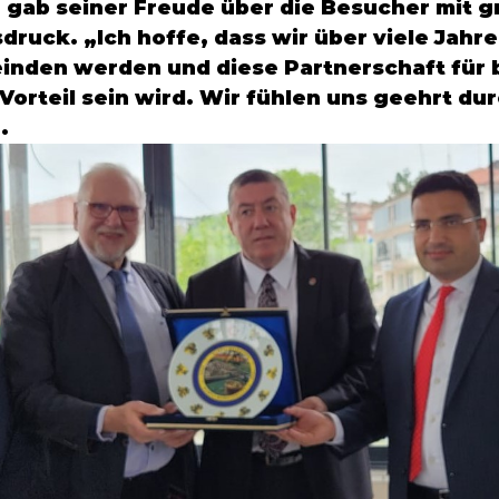
n
 gab seiner Freude über die Besucher mit g
druck. „Ich hoffe, dass wir über viele Jahre
nden werden und diese Partnerschaft für 
orteil sein wird. Wir fühlen uns geehrt dur
.