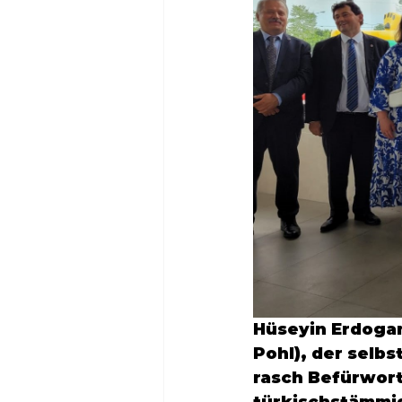
Hüseyin Erdoga
Pohl
), der selb
rasch Befürworte