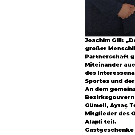
Joachim Gill:
 „D
großer Menschli
Partnerschaft g
Miteinander auc
des Interessena
Sportes und der 
An dem gemeins
Bezirksgouverne
Gümeli, 
Aytaç T
Mitglieder des 
Alapli teil.
Gastgeschenke 