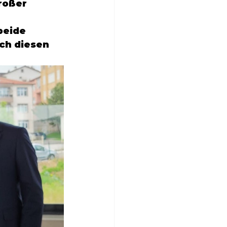
roßer 
 
beide 
ch diesen 