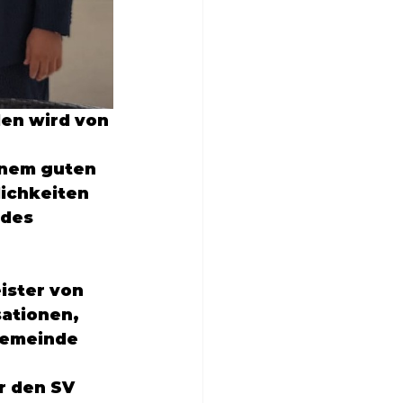
en wird von 
inem guten 
ichkeiten 
des 
ister von 
ationen, 
Gemeinde 
ür den SV 