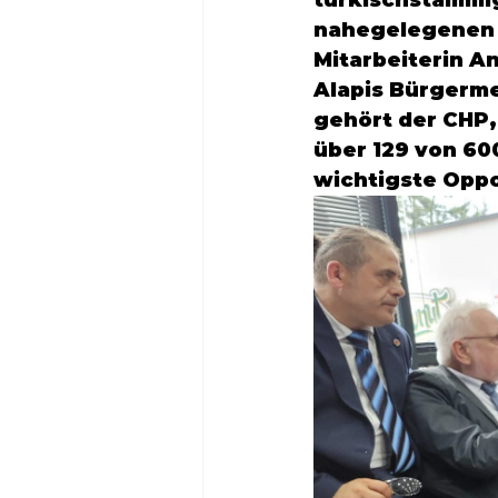
türkischstämmi
nahegelegenen
Mitarbeiterin 
An
Alapis Bürgerme
gehört der CHP,
über 129 von 60
wichtigste Oppo