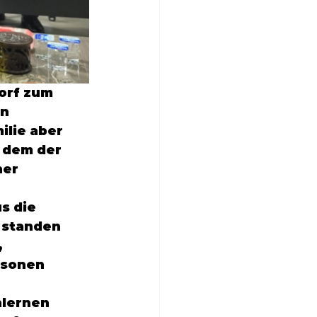
orf
 zum 
n 
ilie aber 
 dem der 
er 
s die 
 standen 
 
rsonen 
lernen 