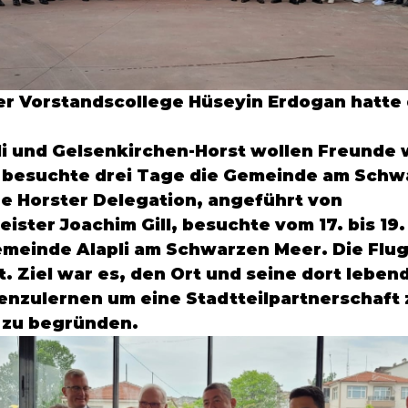
r Vorstandscollege 
Hüseyin Erdogan
 hatte
i
 und 
Gelsenkirchen-Horst
 wollen Freunde 
n besuchte drei Tage die Gemeinde am Sch
e Horster Delegation, angeführt von 
ister 
Joachim Gill
, besuchte vom 17. bis 19.
emeinde 
Alapli
 am Schwarzen Meer. Die Flu
t. Ziel war es, den Ort und seine dort leben
nzulernen um eine Stadtteilpartnerschaft 
 zu begründen.