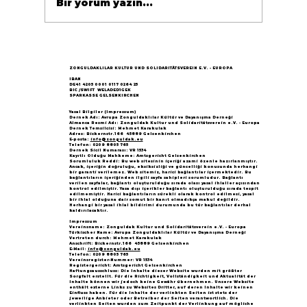
Bir yorum yazın...
Göçün 65.yılı "Nesillerin Buluşması"
büyük yankı uyandırdı...
ZONGULDAKLILAR KULTUR UND SOLIDARITÄTSVEREIN E.V. - EUROPA
IBAN
DE41 4205 0001 0117 0264 25
BIC /SWIFT WELADED1GEK
SPARKASSE GELSENKIRCHEN
Yasal Bilgiler (Impressum)
Dernek Adı: Avrupa Zonguldaklılar Kültür ve Dayanışma Derneği
Almanca Resmi Adı: Zonguldak Kultur und Solidaritätsverein e.V. - Europa
Dernek Temsilcisi: Mehmet Karakulak
Adres: Bickernstr.166 45889 Gelsenkirchen
E-posta:
info@zonguldak.eu
Telefon: 0209 8805 765
Dernek Sicil Numarası: VR 1534
Kayıtlı Olduğu Mahkeme: Amtsgericht Gelsenkirchen
Sorumluluk Reddi: Bu web sitesinin içeriği azami özenle hazırlanmıştır.
Ancak, içeriğin doğruluğu, eksiksizliği ve güncelliği konusunda herhangi
bir garanti verilemez. Web sitemiz, harici bağlantılar içermektedir. Bu
bağlantıların içeriğinden ilgili sayfa sahipleri sorumludur. Bağlantı
verilen sayfalar, bağlantı oluşturulduğu sırada olası yasal ihlaller açısından
kontrol edilmiştir. Yasa dışı içerikler bağlantı oluşturulduğu sırada tespit
edilmemiştir. Harici bağlantıların sürekli olarak kontrol edilmesi, yasal
bir ihlal olduğuna dair somut bir kanıt olmadıkça makul değildir.
Herhangi bir yasal ihlal bildirimi durumunda bu tür bağlantılar derhal
kaldırılacaktır.
Impressum
Vereinsname: Zonguldak Kultur und Solidaritätsverein e.V. - Europa
Türkischer Name: Avrupa Zonguldaklılar Kültür ve Dayanışma Derneği
Vertreten durch: Mehmet Karakulak
Anschrift: Bickernstr.166 45889 Gelsenkirchen
E-Mail:
info@zonguldak.eu
Telefon: 0209 8805 765
Vereinsregister-Nummer: VR 1534
Registergericht: Amtsgericht Gelsenkirchen
Haftungsausschluss: Die Inhalte dieser Website wurden mit größter
Sorgfalt erstellt. Für die Richtigkeit, Vollständigkeit und Aktualität der
Inhalte können wir jedoch keine Gewähr übernehmen. Unsere Website
enthält externe Links zu Websites Dritter, auf deren Inhalte wir keinen
Einfluss haben. Für die Inhalte der verlinkten Seiten ist stets der
jeweilige Anbieter oder Betreiber der Seiten verantwortlich. Die
verlinkten Seiten wurden zum Zeitpunkt der Verlinkung auf mögliche