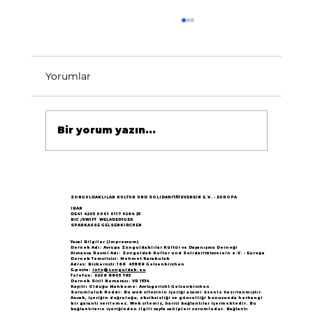
Yorumlar
Bir yorum yazın...
Göçün 65.yılı "Nesillerin Buluşması"
büyük yankı uyandırdı...
ZONGULDAKLILAR KULTUR UND SOLIDARITÄTSVEREIN E.V. - EUROPA
IBAN
DE41 4205 0001 0117 0264 25
BIC /SWIFT WELADED1GEK
SPARKASSE GELSENKIRCHEN
Yasal Bilgiler (Impressum)
Dernek Adı: Avrupa Zonguldaklılar Kültür ve Dayanışma Derneği
Almanca Resmi Adı: Zonguldak Kultur und Solidaritätsverein e.V. - Europa
Dernek Temsilcisi: Mehmet Karakulak
Adres: Bickernstr.166 45889 Gelsenkirchen
E-posta:
info@zonguldak.eu
Telefon: 0209 8805 765
Dernek Sicil Numarası: VR 1534
Kayıtlı Olduğu Mahkeme: Amtsgericht Gelsenkirchen
Sorumluluk Reddi: Bu web sitesinin içeriği azami özenle hazırlanmıştır.
Ancak, içeriğin doğruluğu, eksiksizliği ve güncelliği konusunda herhangi
bir garanti verilemez. Web sitemiz, harici bağlantılar içermektedir. Bu
bağlantıların içeriğinden ilgili sayfa sahipleri sorumludur. Bağlantı