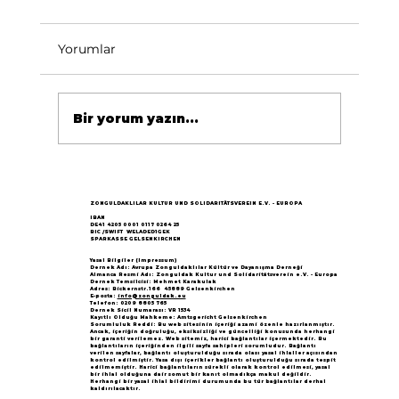
Yorumlar
Bir yorum yazın...
Göçün 65.yılı "Nesillerin Buluşması"
büyük yankı uyandırdı...
ZONGULDAKLILAR KULTUR UND SOLIDARITÄTSVEREIN E.V. - EUROPA
IBAN
DE41 4205 0001 0117 0264 25
BIC /SWIFT WELADED1GEK
SPARKASSE GELSENKIRCHEN
Yasal Bilgiler (Impressum)
Dernek Adı: Avrupa Zonguldaklılar Kültür ve Dayanışma Derneği
Almanca Resmi Adı: Zonguldak Kultur und Solidaritätsverein e.V. - Europa
Dernek Temsilcisi: Mehmet Karakulak
Adres: Bickernstr.166 45889 Gelsenkirchen
E-posta:
info@zonguldak.eu
Telefon: 0209 8805 765
Dernek Sicil Numarası: VR 1534
Kayıtlı Olduğu Mahkeme: Amtsgericht Gelsenkirchen
Sorumluluk Reddi: Bu web sitesinin içeriği azami özenle hazırlanmıştır.
Ancak, içeriğin doğruluğu, eksiksizliği ve güncelliği konusunda herhangi
bir garanti verilemez. Web sitemiz, harici bağlantılar içermektedir. Bu
bağlantıların içeriğinden ilgili sayfa sahipleri sorumludur. Bağlantı
verilen sayfalar, bağlantı oluşturulduğu sırada olası yasal ihlaller açısından
kontrol edilmiştir. Yasa dışı içerikler bağlantı oluşturulduğu sırada tespit
edilmemiştir. Harici bağlantıların sürekli olarak kontrol edilmesi, yasal
bir ihlal olduğuna dair somut bir kanıt olmadıkça makul değildir.
Herhangi bir yasal ihlal bildirimi durumunda bu tür bağlantılar derhal
kaldırılacaktır.