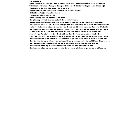
Impressum
Vereinsname: Zonguldak Kultur und Solidaritätsverein e.V. - Europa
Türkischer Name: Avrupa Zonguldaklılar Kültür ve Dayanışma Derneği
Vertreten durch: Mehmet Karakulak
Anschrift: Bickernstr.166 45889 Gelsenkirchen
E-Mail:
info@zonguldak.eu
Telefon: 0209 8805 765
Vereinsregister-Nummer: VR 1534
Registergericht: Amtsgericht Gelsenkirchen
Haftungsausschluss: Die Inhalte dieser Website wurden mit größter
Sorgfalt erstellt. Für die Richtigkeit, Vollständigkeit und Aktualität der
Inhalte können wir jedoch keine Gewähr übernehmen. Unsere Website
enthält externe Links zu Websites Dritter, auf deren Inhalte wir keinen
Einfluss haben. Für die Inhalte der verlinkten Seiten ist stets der
jeweilige Anbieter oder Betreiber der Seiten verantwortlich. Die
verlinkten Seiten wurden zum Zeitpunkt der Verlinkung auf mögliche
Rechtsverstöße überprüft. Rechtswidrige Inhalte waren zum Zeitpunkt
der Verlinkung nicht erkennbar. Eine permanente inhaltliche Kontrolle
der verlinkten Seiten ist ohne konkrete Anhaltspunkte einer
Rechtsverletzung nicht zumutbar. Bei Bekanntwerden von
Rechtsverletzungen werden wir derartige Links umgehend entfernen.