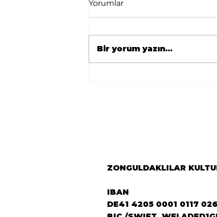
Yorumlar
Bir yorum yazın...
🇹🇷 Avrupa
Zonguldaklılar
Derneği’nden Berlin’e
Önemli Ziyaret 🇩🇪
ZONGULDAKLILAR KULTUR
IBAN
DE41 4205 0001 0117 02
BIC /SWIFT WELADED1G