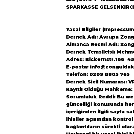
SPARKASSE GELSENKIRC
Yasal Bilgiler (Impressum
Dernek Adı: Avrupa Zongu
Almanca Resmi Adı: Zongu
Dernek Temsilcisi: Mehm
Adres: Bickernstr.166 4
E-posta:
info@zonguldak
Telefon: 0209 8805 765
Dernek Sicil Numarası: V
Kayıtlı Olduğu Mahkeme:
Sorumluluk Reddi: Bu web 
güncelliği konusunda herh
içeriğinden ilgili sayfa s
ihlaller açısından kontrol
bağlantıların sürekli ola