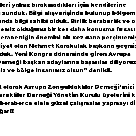
eri yalnız bırakmadıkları için kendilerine 
 sunduk. Bilgi alışverişinde bulunup bölgemi
nda bilgi sahibi olduk. Birlik beraberlik ve o
emiz olduğunu bir kez daha konuşma fırsatı
beraberliğin önemini bir kez daha perçinlemi
liyat olan Mehmet Karakulak başkana geçmiş
unduk. Yeni Kongre döneminde giren Avrupa 
erneği başkan adaylarına başarılar diliyoru
z ve bölge insanımız olsun” denildi.
t olarak 
Avrupa Zonguldaklılar Derneği
‘mizi
rekliler Derneği
 Yönetim Kurulu üyelerini k
h beraberce elele güzel çalışmalar yapmayı di
ğar!!