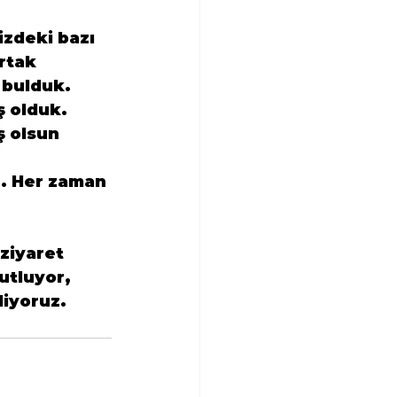
zdeki bazı 
rtak 
 bulduk. 
ş olduk. 
 olsun 
z. Her zaman 
 ziyaret 
utluyor, 
liyoruz.