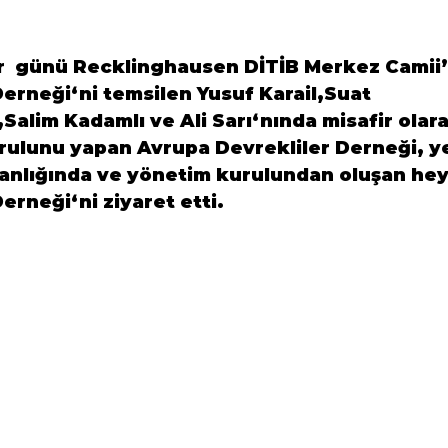
r  günü Recklinghausen DİTİB Merkez Camii’
Derneği
‘ni temsilen
 Yusuf Karail
,
Suat 
Salim Kadamlı 
ve 
Ali Sarı
‘nında misafir olarak
rulunu yapan 
Avrupa Devrekliler Derneği
, y
anlığında ve yönetim kurulundan oluşan hey
Derneği
‘ni ziyaret etti.