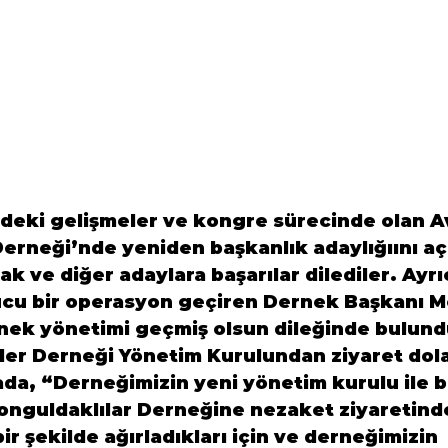
edeki gelişmeler ve kongre sürecinde olan 
A
Derneği’
nde yeniden başkanlık adaylığıını aç
lak
 ve diğer adaylara başarılar dilediler. Ayrı
nucu bir operasyon geçiren Dernek Başkanı 
nek yönetimi geçmiş olsun dileğinde bulund
ler Derneği
 Yönetim Kurulundan ziyaret dola
ada, “Derneğimizin yeni yönetim kurulu ile 
nguldaklılar Derneğine nezaket ziyaretind
ir şekilde ağırladıkları için ve derneğimizin 