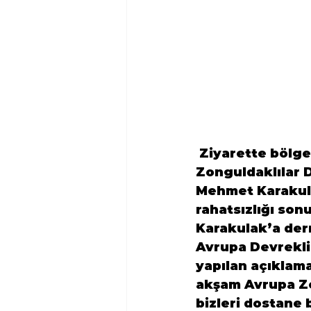
 Ziyarette bölg
Zonguldaklılar 
Mehmet Karaku
rahatsızlığı so
Karakulak’a der
Avrupa Devrekli
yapılan açıklam
akşam Avrupa Zo
bizleri dostane b