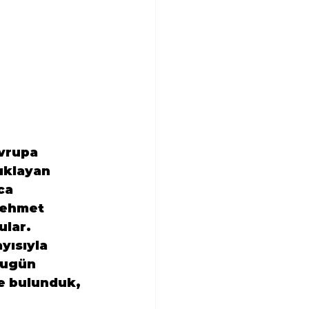
vrupa 
ıklayan 
ca 
Mehmet 
ular.
yısıyla 
bugün 
e bulunduk, 