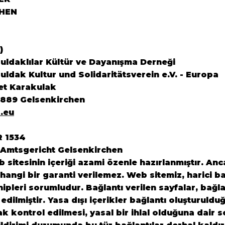
HEN
)
ldaklılar Kültür ve Dayanışma Derneği
ldak Kultur und Solidaritätsverein e.V. - Europa
et Karakulak
5889 Gelsenkirchen
.eu
R 1534
 Amtsgericht Gelsenkirchen
sitesinin içeriği azami özenle hazırlanmıştır. Anca
angi bir garanti verilemez. Web sitemiz, harici ba
ahipleri sorumludur. Bağlantı verilen sayfalar, bağl
 edilmiştir. Yasa dışı içerikler bağlantı oluşturuldu
rak kontrol edilmesi, yasal bir ihlal olduğuna dair