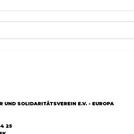
Göçün 65.yılı "Nesillerin
65.Y
Buluşması" büyük yankı
YEM
uyandırdı...
DOS
 UND SOLIDARITÄTSVEREIN E.V. - EUROPA
64 25
EK