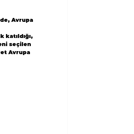
de, 
Avrupa 
 katıldığı,   
eni seçilen  
et 
Avrupa  