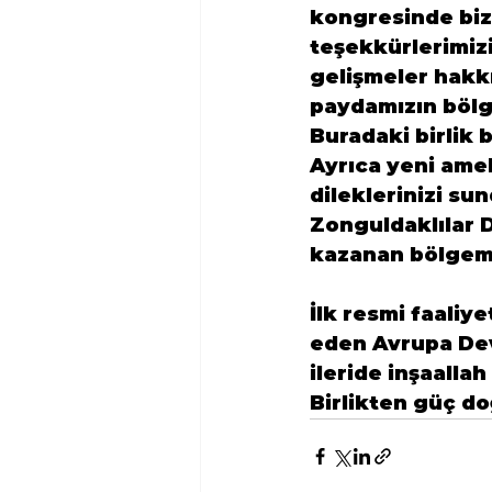
kongresinde bizl
teşekkürlerimizi
gelişmeler hakkı
paydamızın bölg
Buradaki birlik 
Ayrıca yeni ame
dileklerinizi s
Zonguldaklılar D
kazanan bölgemi
İlk resmi faaliye
eden 
Avrupa Dev
ileride inşaalla
Birlikten güç do