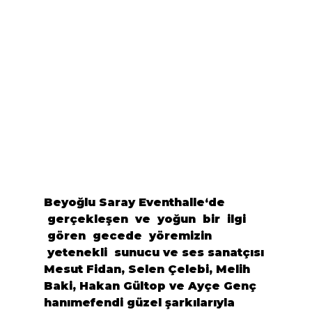
Beyoğlu Saray Eventhalle
‘de 
 gerçekleşen  ve  yoğun  bir  ilgi 
 gören  gecede  yöremizin 
 yetenekli  sunucu ve ses sanatçısı 
Mesut Fidan
, 
Selen Çelebi
, 
Melih 
Baki
, 
Hakan Gültop
 ve 
Ayçe Genç
hanımefendi güzel şarkılarıyla 