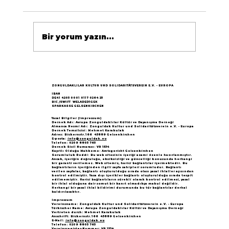
Bir yorum yazın...
Göçün 65.yılı "Nesillerin Buluşması"
büyük yankı uyandırdı...
ZONGULDAKLILAR KULTUR UND SOLIDARITÄTSVEREIN E.V. - EUROPA
IBAN
DE41 4205 0001 0117 0264 25
BIC /SWIFT WELADED1GEK
SPARKASSE GELSENKIRCHEN
Yasal Bilgiler (Impressum)
Dernek Adı: Avrupa Zonguldaklılar Kültür ve Dayanışma Derneği
Almanca Resmi Adı: Zonguldak Kultur und Solidaritätsverein e.V. - Europa
Dernek Temsilcisi: Mehmet Karakulak
Adres: Bickernstr.166 45889 Gelsenkirchen
E-posta:
info@zonguldak.eu
Telefon: 0209 8805 765
Dernek Sicil Numarası: VR 1534
Kayıtlı Olduğu Mahkeme: Amtsgericht Gelsenkirchen
Sorumluluk Reddi: Bu web sitesinin içeriği azami özenle hazırlanmıştır.
Ancak, içeriğin doğruluğu, eksiksizliği ve güncelliği konusunda herhangi
bir garanti verilemez. Web sitemiz, harici bağlantılar içermektedir. Bu
bağlantıların içeriğinden ilgili sayfa sahipleri sorumludur. Bağlantı
verilen sayfalar, bağlantı oluşturulduğu sırada olası yasal ihlaller açısından
kontrol edilmiştir. Yasa dışı içerikler bağlantı oluşturulduğu sırada tespit
edilmemiştir. Harici bağlantıların sürekli olarak kontrol edilmesi, yasal
bir ihlal olduğuna dair somut bir kanıt olmadıkça makul değildir.
Herhangi bir yasal ihlal bildirimi durumunda bu tür bağlantılar derhal
kaldırılacaktır.
Impressum
Vereinsname: Zonguldak Kultur und Solidaritätsverein e.V. - Europa
Türkischer Name: Avrupa Zonguldaklılar Kültür ve Dayanışma Derneği
Vertreten durch: Mehmet Karakulak
Anschrift: Bickernstr.166 45889 Gelsenkirchen
E-Mail:
info@zonguldak.eu
Telefon: 0209 8805 765
Vereinsregister-Nummer: VR 1534