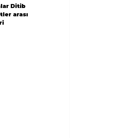
ar Ditib 
ler arası 
i 