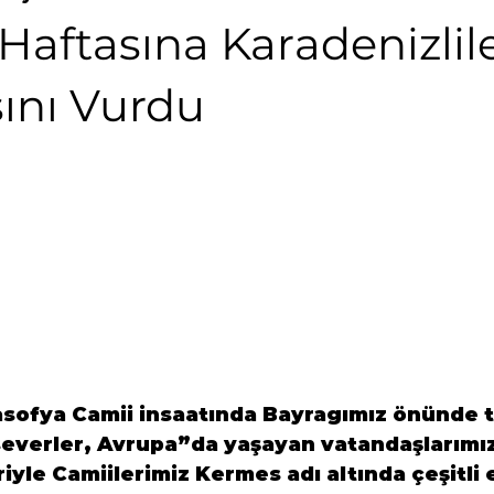
aftasına Karadenizlil
nı Vurdu
ofya Camii insaatında Bayragımız önünde t
everler, Avrupa”da yaşayan vatandaşlarımız d
iyle Camiilerimiz Kermes adı altında çeşitli e