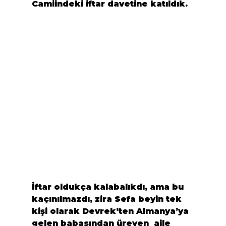
Camii
ndeki iftar davetine katıldık.
İftar oldukça kalabalıkdı, ama bu 
kaçınılmazdı, zira Sefa beyin tek 
kişi olarak Devrek’ten Almanya’ya 
gelen babasından üreyen  aile 