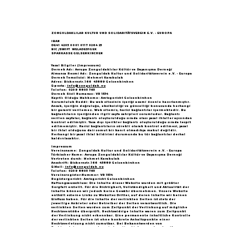
Göçün 65.yılı "Nesillerin Buluşması"
büyük yankı uyandırdı...
ZONGULDAKLILAR KULTUR UND SOLIDARITÄTSVEREIN E.V. - EUROPA
IBAN
DE41 4205 0001 0117 0264 25
BIC /SWIFT WELADED1GEK
SPARKASSE GELSENKIRCHEN
Yasal Bilgiler (Impressum)
Dernek Adı: Avrupa Zonguldaklılar Kültür ve Dayanışma Derneği
Almanca Resmi Adı: Zonguldak Kultur und Solidaritätsverein e.V. - Europa
Dernek Temsilcisi: Mehmet Karakulak
Adres: Bickernstr.166 45889 Gelsenkirchen
E-posta:
info@zonguldak.eu
Telefon: 0209 8805 765
Dernek Sicil Numarası: VR 1534
Kayıtlı Olduğu Mahkeme: Amtsgericht Gelsenkirchen
Sorumluluk Reddi: Bu web sitesinin içeriği azami özenle hazırlanmıştır.
Ancak, içeriğin doğruluğu, eksiksizliği ve güncelliği konusunda herhangi
bir garanti verilemez. Web sitemiz, harici bağlantılar içermektedir. Bu
bağlantıların içeriğinden ilgili sayfa sahipleri sorumludur. Bağlantı
verilen sayfalar, bağlantı oluşturulduğu sırada olası yasal ihlaller açısından
kontrol edilmiştir. Yasa dışı içerikler bağlantı oluşturulduğu sırada tespit
edilmemiştir. Harici bağlantıların sürekli olarak kontrol edilmesi, yasal
bir ihlal olduğuna dair somut bir kanıt olmadıkça makul değildir.
Herhangi bir yasal ihlal bildirimi durumunda bu tür bağlantılar derhal
kaldırılacaktır.
Impressum
Vereinsname: Zonguldak Kultur und Solidaritätsverein e.V. - Europa
Türkischer Name: Avrupa Zonguldaklılar Kültür ve Dayanışma Derneği
Vertreten durch: Mehmet Karakulak
Anschrift: Bickernstr.166 45889 Gelsenkirchen
E-Mail:
info@zonguldak.eu
Telefon: 0209 8805 765
Vereinsregister-Nummer: VR 1534
Registergericht: Amtsgericht Gelsenkirchen
Haftungsausschluss: Die Inhalte dieser Website wurden mit größter
Sorgfalt erstellt. Für die Richtigkeit, Vollständigkeit und Aktualität der
Inhalte können wir jedoch keine Gewähr übernehmen. Unsere Website
enthält externe Links zu Websites Dritter, auf deren Inhalte wir keinen
Einfluss haben. Für die Inhalte der verlinkten Seiten ist stets der
jeweilige Anbieter oder Betreiber der Seiten verantwortlich. Die
verlinkten Seiten wurden zum Zeitpunkt der Verlinkung auf mögliche
Rechtsverstöße überprüft. Rechtswidrige Inhalte waren zum Zeitpunkt
der Verlinkung nicht erkennbar. Eine permanente inhaltliche Kontrolle
der verlinkten Seiten ist ohne konkrete Anhaltspunkte einer
Rechtsverletzung nicht zumutbar. Bei Bekanntwerden von