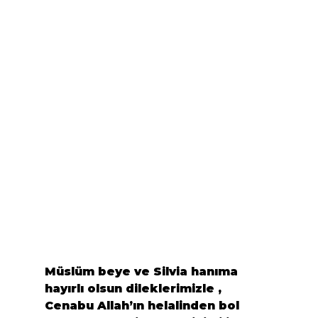
M
ü
sl
ü
m beye ve Silvia han
ı
ma 
hay
ı
rl
ı
 olsun dileklerimizle , 
Cenabu Allah’
ı
n helalinden bol 