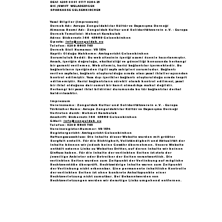
DE41 4205 0001 0117 0264 25
BIC /SWIFT WELADED1GEK
SPARKASSE GELSENKIRCHEN
Yasal Bilgiler (Impressum)
Dernek Adı: Avrupa Zonguldaklılar Kültür ve Dayanışma Derneği
Almanca Resmi Adı: Zonguldak Kultur und Solidaritätsverein e.V. - Europa
Dernek Temsilcisi: Mehmet Karakulak
Adres: Bickernstr.166 45889 Gelsenkirchen
E-posta:
info@zonguldak.eu
Telefon: 0209 8805 765
Dernek Sicil Numarası: VR 1534
Kayıtlı Olduğu Mahkeme: Amtsgericht Gelsenkirchen
Sorumluluk Reddi: Bu web sitesinin içeriği azami özenle hazırlanmıştır.
Ancak, içeriğin doğruluğu, eksiksizliği ve güncelliği konusunda herhangi
bir garanti verilemez. Web sitemiz, harici bağlantılar içermektedir. Bu
bağlantıların içeriğinden ilgili sayfa sahipleri sorumludur. Bağlantı
verilen sayfalar, bağlantı oluşturulduğu sırada olası yasal ihlaller açısından
kontrol edilmiştir. Yasa dışı içerikler bağlantı oluşturulduğu sırada tespit
edilmemiştir. Harici bağlantıların sürekli olarak kontrol edilmesi, yasal
bir ihlal olduğuna dair somut bir kanıt olmadıkça makul değildir.
Herhangi bir yasal ihlal bildirimi durumunda bu tür bağlantılar derhal
kaldırılacaktır.
Impressum
Vereinsname: Zonguldak Kultur und Solidaritätsverein e.V. - Europa
Türkischer Name: Avrupa Zonguldaklılar Kültür ve Dayanışma Derneği
Vertreten durch: Mehmet Karakulak
Anschrift: Bickernstr.166 45889 Gelsenkirchen
E-Mail:
info@zonguldak.eu
Telefon: 0209 8805 765
Vereinsregister-Nummer: VR 1534
Registergericht: Amtsgericht Gelsenkirchen
Haftungsausschluss: Die Inhalte dieser Website wurden mit größter
Sorgfalt erstellt. Für die Richtigkeit, Vollständigkeit und Aktualität der
Inhalte können wir jedoch keine Gewähr übernehmen. Unsere Website
enthält externe Links zu Websites Dritter, auf deren Inhalte wir keinen
Einfluss haben. Für die Inhalte der verlinkten Seiten ist stets der
jeweilige Anbieter oder Betreiber der Seiten verantwortlich. Die
verlinkten Seiten wurden zum Zeitpunkt der Verlinkung auf mögliche
Rechtsverstöße überprüft. Rechtswidrige Inhalte waren zum Zeitpunkt
der Verlinkung nicht erkennbar. Eine permanente inhaltliche Kontrolle
der verlinkten Seiten ist ohne konkrete Anhaltspunkte einer
Rechtsverletzung nicht zumutbar. Bei Bekanntwerden von
Rechtsverletzungen werden wir derartige Links umgehend entfernen.