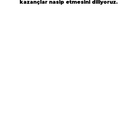
kazan
ç
lar nasip etmesini diliyoruz.