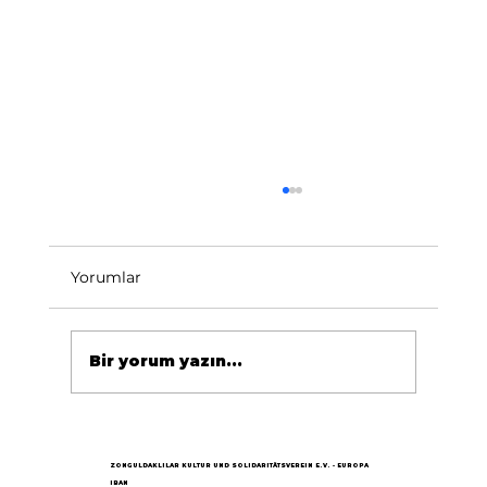
Yorumlar
Bir yorum yazın...
Göçün 65.yılı "Nesillerin Buluşması"
büyük yankı uyandırdı...
ZONGULDAKLILAR KULTUR UND SOLIDARITÄTSVEREIN E.V. - EUROPA
IBAN