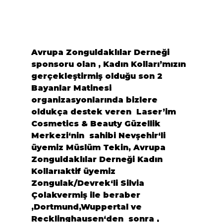
Avrupa Zonguldakl
ı
lar Derne
ğ
i
sponsoru olan , Kadın Kolları’mızın 
gerçekleştirmiş olduğu son 2 
Bayanlar Matinesi 
organizasyonlarında bizlere 
oldukça destek veren  
Laser’im 
Cosmetics & Beauty Güzellik 
Merkezi
‘nin 
 sahibi 
Nevşehir
‘li 
üyemiz
 M
ü
sl
ü
m Tekin
, 
Avrupa 
Zonguldaklılar Derneği Kadın 
Kolları
aktif 
ü
yemiz 
Zongulak/Devrek
‘li 
Silvia 
Ç
olakvermi
ş
 ile beraber 
,
Dortmund,Wuppertal
 ve 
Recklinghausen
‘den 
 sonra , 