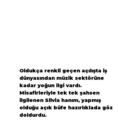
Olduk
ç
a renkli ge
ç
en a
ç
ı
l
ış
ta i
ş
d
ü
nyas
ı
ndan m
ü
zik sekt
ö
r
ü
ne 
kadar yo
ğ
un ilgi vard
ı
. 
Misafirleriyle tek tek 
ş
ahsen 
ilgilenen Silvia han
ı
m, yapm
ış
oldu
ğ
u a
ç
ı
k b
ü
fe haz
ı
rl
ı
klada g
ö
z 
doldurdu.