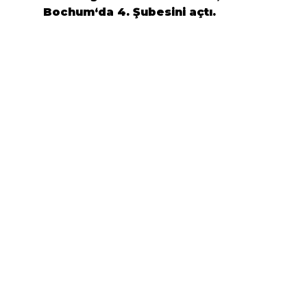
Bochum
‘da 4. 
Ş
ubesini a
ç
t
ı
.