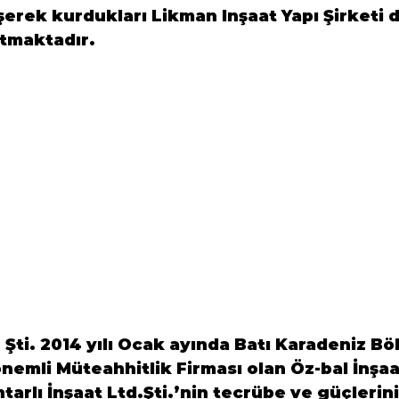
leşerek kurdukları Likman Inşaat Yapı Şirketi 
atmaktadır.
 Şti. 2014 yılı Ocak ayında Batı Karadeniz Böl
nemli Müteahhitlik Firması olan Öz-bal İnşaa
tarlı İnşaat Ltd.Şti.’nin tecrübe ve güçlerini