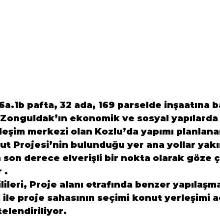
a.1b pafta, 32 ada, 169 parselde inşaatına ba
i Zonguldak’ın ekonomik ve sosyal yapılarda 
leşim merkezi olan Kozlu’da yapımı planlana
ut Projesi’nin bulunduğu yer ana yollar yakı
 son derece elverişli bir nokta olarak göze ç
.

lileri, Proje alanı etrafında benzer yapılaşma
 ile proje sahasının seçimi konut yerleşimi a
elendiriliyor.