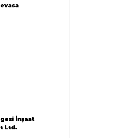
devasa 
gesi İnşaat 
t Ltd. 
 