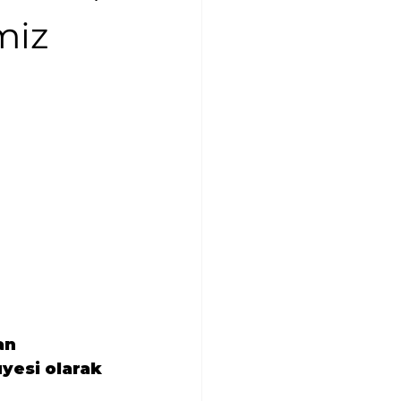
miz
n 
üyesi olarak 