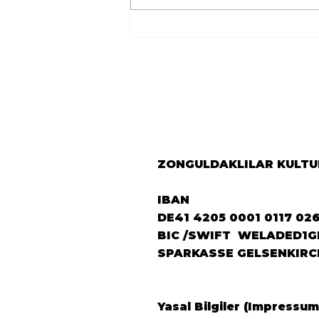
🇹🇷 Avrupa
Zonguldaklılar
Derneği’nden Berlin’e
Önemli Ziyaret 🇩🇪
ZONGULDAKLILAR KULTUR
IBAN
DE41 4205 0001 0117 02
BIC /SWIFT WELADED1G
SPARKASSE GELSENKIRC
Yasal Bilgiler (Impressum