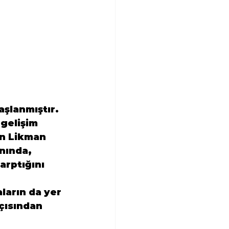
şlanmıştır.

gelişim 
n Likman 
nında, 
arptığını 
ların da yer 
çısından 