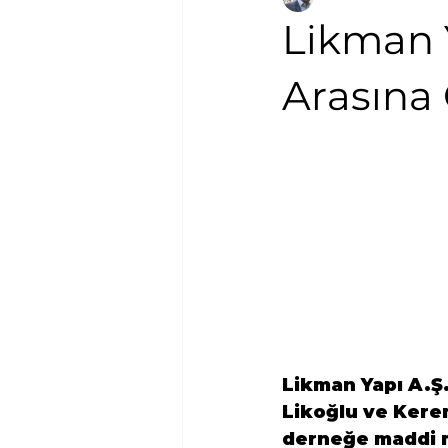
Likman 
Arasına 
Likman Yapı A.Ş
Likoğlu
 ve 
Kerem
derneğe maddi m