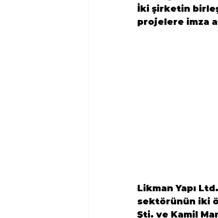
İki şirketin bir
projelere imza 
Likman Yapı Ltd.
sektörünün iki ö
Şti. ve Kamil Man