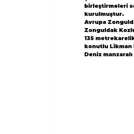
birleştirmeleri
kurulmuştur.

Avrupa Zongulda
Zonguldak Kozlu
135 metrekarelik
konutlu Likman K
Deniz manzaralı 