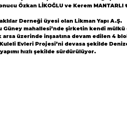
 sonucu Özkan LİKOĞLU ve Kerem MANTARLI t
klılar Derneği üyesi olan Likman Yapı A.Ş. 
 Güney mahallesi’nde şirketin kendi mülkü o
 arsa üzerinde inşaatına devam edilen 4 blo
uleli Evleri Projesi’ni devasa şekilde Denize
yapımı hızlı şekilde sürdürülüyor.