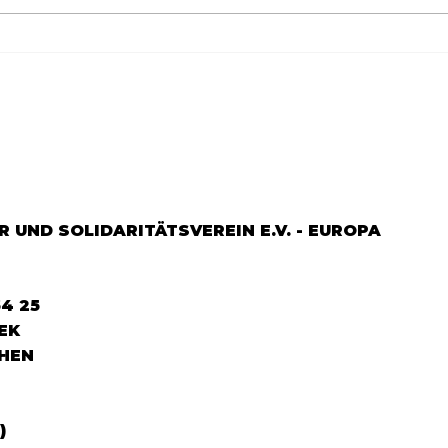
Göçün 65.yılı "Nesillerin
65.Y
Buluşması" büyük yankı
YEM
uyandırdı...
DOS
 UND SOLIDARITÄTSVEREIN E.V. - EUROPA
64 25
EK
HEN
)