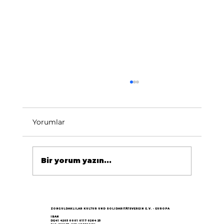
Yorumlar
Bir yorum yazın...
Göçün 65.yılı "Nesillerin Buluşması"
büyük yankı uyandırdı...
ZONGULDAKLILAR KULTUR UND SOLIDARITÄTSVEREIN E.V. - EUROPA
IBAN
DE41 4205 0001 0117 0264 25