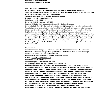
BIC /SWIFT WELADED1GEK
SPARKASSE GELSENKIRCHEN
Yasal Bilgiler (Impressum)
Dernek Adı: Avrupa Zonguldaklılar Kültür ve Dayanışma Derneği
Almanca Resmi Adı: Zonguldak Kultur und Solidaritätsverein e.V. - Europa
Dernek Temsilcisi: Mehmet Karakulak
Adres: Bickernstr.166 45889 Gelsenkirchen
E-posta:
info@zonguldak.eu
Telefon: 0209 8805 765
Dernek Sicil Numarası: VR 1534
Kayıtlı Olduğu Mahkeme: Amtsgericht Gelsenkirchen
Sorumluluk Reddi: Bu web sitesinin içeriği azami özenle hazırlanmıştır.
Ancak, içeriğin doğruluğu, eksiksizliği ve güncelliği konusunda herhangi
bir garanti verilemez. Web sitemiz, harici bağlantılar içermektedir. Bu
bağlantıların içeriğinden ilgili sayfa sahipleri sorumludur. Bağlantı
verilen sayfalar, bağlantı oluşturulduğu sırada olası yasal ihlaller açısından
kontrol edilmiştir. Yasa dışı içerikler bağlantı oluşturulduğu sırada tespit
edilmemiştir. Harici bağlantıların sürekli olarak kontrol edilmesi, yasal
bir ihlal olduğuna dair somut bir kanıt olmadıkça makul değildir.
Herhangi bir yasal ihlal bildirimi durumunda bu tür bağlantılar derhal
kaldırılacaktır.
Impressum
Vereinsname: Zonguldak Kultur und Solidaritätsverein e.V. - Europa
Türkischer Name: Avrupa Zonguldaklılar Kültür ve Dayanışma Derneği
Vertreten durch: Mehmet Karakulak
Anschrift: Bickernstr.166 45889 Gelsenkirchen
E-Mail:
info@zonguldak.eu
Telefon: 0209 8805 765
Vereinsregister-Nummer: VR 1534
Registergericht: Amtsgericht Gelsenkirchen
Haftungsausschluss: Die Inhalte dieser Website wurden mit größter
Sorgfalt erstellt. Für die Richtigkeit, Vollständigkeit und Aktualität der
Inhalte können wir jedoch keine Gewähr übernehmen. Unsere Website
enthält externe Links zu Websites Dritter, auf deren Inhalte wir keinen
Einfluss haben. Für die Inhalte der verlinkten Seiten ist stets der
jeweilige Anbieter oder Betreiber der Seiten verantwortlich. Die
verlinkten Seiten wurden zum Zeitpunkt der Verlinkung auf mögliche
Rechtsverstöße überprüft. Rechtswidrige Inhalte waren zum Zeitpunkt
der Verlinkung nicht erkennbar. Eine permanente inhaltliche Kontrolle
der verlinkten Seiten ist ohne konkrete Anhaltspunkte einer
Rechtsverletzung nicht zumutbar. Bei Bekanntwerden von
Rechtsverletzungen werden wir derartige Links umgehend entfernen.