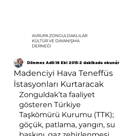
AVRUPA ZONGULDAKLILAR
KÜLTÜR VE DAYANIŞMA
DERNEĞİ
Dönmez Adil
16 Eki 2015
2 dakikada okunur
Madenciyi Hava Teneffüs
İstasyonları Kurtaracak
Zonguldak’ta faaliyet 
gösteren Türkiye 
Taşkömürü Kurumu (TTK); 
göçük, patlama, yangın, su 
baskını, gaz zehirlenmesi 