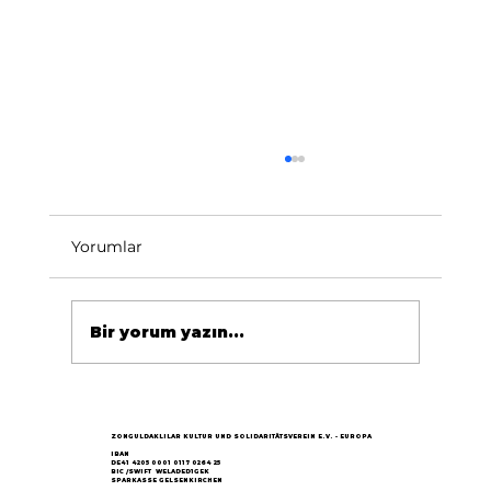
Yorumlar
Bir yorum yazın...
Göçün 65.yılı "Nesillerin Buluşması"
büyük yankı uyandırdı...
ZONGULDAKLILAR KULTUR UND SOLIDARITÄTSVEREIN E.V. - EUROPA
IBAN
DE41 4205 0001 0117 0264 25
BIC /SWIFT WELADED1GEK
SPARKASSE GELSENKIRCHEN