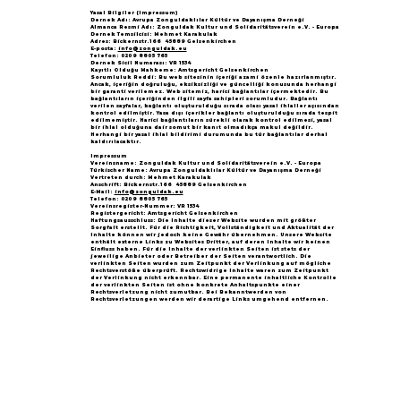
Yasal Bilgiler (Impressum)
Dernek Adı: Avrupa Zonguldaklılar Kültür ve Dayanışma Derneği
Almanca Resmi Adı: Zonguldak Kultur und Solidaritätsverein e.V. - Europa
Dernek Temsilcisi: Mehmet Karakulak
Adres: Bickernstr.166 45889 Gelsenkirchen
E-posta:
info@zonguldak.eu
Telefon: 0209 8805 765
Dernek Sicil Numarası: VR 1534
Kayıtlı Olduğu Mahkeme: Amtsgericht Gelsenkirchen
Sorumluluk Reddi: Bu web sitesinin içeriği azami özenle hazırlanmıştır.
Ancak, içeriğin doğruluğu, eksiksizliği ve güncelliği konusunda herhangi
bir garanti verilemez. Web sitemiz, harici bağlantılar içermektedir. Bu
bağlantıların içeriğinden ilgili sayfa sahipleri sorumludur. Bağlantı
verilen sayfalar, bağlantı oluşturulduğu sırada olası yasal ihlaller açısından
kontrol edilmiştir. Yasa dışı içerikler bağlantı oluşturulduğu sırada tespit
edilmemiştir. Harici bağlantıların sürekli olarak kontrol edilmesi, yasal
bir ihlal olduğuna dair somut bir kanıt olmadıkça makul değildir.
Herhangi bir yasal ihlal bildirimi durumunda bu tür bağlantılar derhal
kaldırılacaktır.
Impressum
Vereinsname: Zonguldak Kultur und Solidaritätsverein e.V. - Europa
Türkischer Name: Avrupa Zonguldaklılar Kültür ve Dayanışma Derneği
Vertreten durch: Mehmet Karakulak
Anschrift: Bickernstr.166 45889 Gelsenkirchen
E-Mail:
info@zonguldak.eu
Telefon: 0209 8805 765
Vereinsregister-Nummer: VR 1534
Registergericht: Amtsgericht Gelsenkirchen
Haftungsausschluss: Die Inhalte dieser Website wurden mit größter
Sorgfalt erstellt. Für die Richtigkeit, Vollständigkeit und Aktualität der
Inhalte können wir jedoch keine Gewähr übernehmen. Unsere Website
enthält externe Links zu Websites Dritter, auf deren Inhalte wir keinen
Einfluss haben. Für die Inhalte der verlinkten Seiten ist stets der
jeweilige Anbieter oder Betreiber der Seiten verantwortlich. Die
verlinkten Seiten wurden zum Zeitpunkt der Verlinkung auf mögliche
Rechtsverstöße überprüft. Rechtswidrige Inhalte waren zum Zeitpunkt
der Verlinkung nicht erkennbar. Eine permanente inhaltliche Kontrolle
der verlinkten Seiten ist ohne konkrete Anhaltspunkte einer
Rechtsverletzung nicht zumutbar. Bei Bekanntwerden von
Rechtsverletzungen werden wir derartige Links umgehend entfernen.