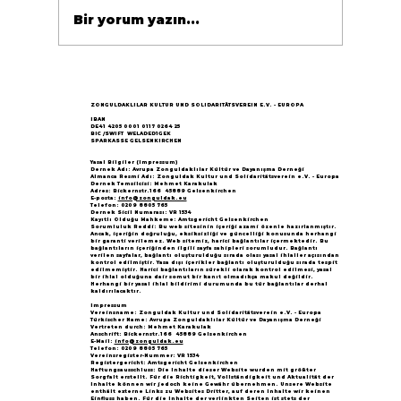
Bir yorum yazın...
Göçün 65.yılı "Nesillerin Buluşması"
büyük yankı uyandırdı...
ZONGULDAKLILAR KULTUR UND SOLIDARITÄTSVEREIN E.V. - EUROPA
IBAN
DE41 4205 0001 0117 0264 25
BIC /SWIFT WELADED1GEK
SPARKASSE GELSENKIRCHEN
Yasal Bilgiler (Impressum)
Dernek Adı: Avrupa Zonguldaklılar Kültür ve Dayanışma Derneği
Almanca Resmi Adı: Zonguldak Kultur und Solidaritätsverein e.V. - Europa
Dernek Temsilcisi: Mehmet Karakulak
Adres: Bickernstr.166 45889 Gelsenkirchen
E-posta:
info@zonguldak.eu
Telefon: 0209 8805 765
Dernek Sicil Numarası: VR 1534
Kayıtlı Olduğu Mahkeme: Amtsgericht Gelsenkirchen
Sorumluluk Reddi: Bu web sitesinin içeriği azami özenle hazırlanmıştır.
Ancak, içeriğin doğruluğu, eksiksizliği ve güncelliği konusunda herhangi
bir garanti verilemez. Web sitemiz, harici bağlantılar içermektedir. Bu
bağlantıların içeriğinden ilgili sayfa sahipleri sorumludur. Bağlantı
verilen sayfalar, bağlantı oluşturulduğu sırada olası yasal ihlaller açısından
kontrol edilmiştir. Yasa dışı içerikler bağlantı oluşturulduğu sırada tespit
edilmemiştir. Harici bağlantıların sürekli olarak kontrol edilmesi, yasal
bir ihlal olduğuna dair somut bir kanıt olmadıkça makul değildir.
Herhangi bir yasal ihlal bildirimi durumunda bu tür bağlantılar derhal
kaldırılacaktır.
Impressum
Vereinsname: Zonguldak Kultur und Solidaritätsverein e.V. - Europa
Türkischer Name: Avrupa Zonguldaklılar Kültür ve Dayanışma Derneği
Vertreten durch: Mehmet Karakulak
Anschrift: Bickernstr.166 45889 Gelsenkirchen
E-Mail:
info@zonguldak.eu
Telefon: 0209 8805 765
Vereinsregister-Nummer: VR 1534
Registergericht: Amtsgericht Gelsenkirchen
Haftungsausschluss: Die Inhalte dieser Website wurden mit größter
Sorgfalt erstellt. Für die Richtigkeit, Vollständigkeit und Aktualität der
Inhalte können wir jedoch keine Gewähr übernehmen. Unsere Website
enthält externe Links zu Websites Dritter, auf deren Inhalte wir keinen
Einfluss haben. Für die Inhalte der verlinkten Seiten ist stets der