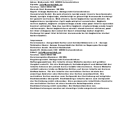
Adres: Bickernstr.166 45889 Gelsenkirchen
E-posta:
info@zonguldak.eu
Telefon: 0209 8805 765
Dernek Sicil Numarası: VR 1534
Kayıtlı Olduğu Mahkeme: Amtsgericht Gelsenkirchen
Sorumluluk Reddi: Bu web sitesinin içeriği azami özenle hazırlanmıştır.
Ancak, içeriğin doğruluğu, eksiksizliği ve güncelliği konusunda herhangi
bir garanti verilemez. Web sitemiz, harici bağlantılar içermektedir. Bu
bağlantıların içeriğinden ilgili sayfa sahipleri sorumludur. Bağlantı
verilen sayfalar, bağlantı oluşturulduğu sırada olası yasal ihlaller açısından
kontrol edilmiştir. Yasa dışı içerikler bağlantı oluşturulduğu sırada tespit
edilmemiştir. Harici bağlantıların sürekli olarak kontrol edilmesi, yasal
bir ihlal olduğuna dair somut bir kanıt olmadıkça makul değildir.
Herhangi bir yasal ihlal bildirimi durumunda bu tür bağlantılar derhal
kaldırılacaktır.
Impressum
Vereinsname: Zonguldak Kultur und Solidaritätsverein e.V. - Europa
Türkischer Name: Avrupa Zonguldaklılar Kültür ve Dayanışma Derneği
Vertreten durch: Mehmet Karakulak
Anschrift: Bickernstr.166 45889 Gelsenkirchen
E-Mail:
info@zonguldak.eu
Telefon: 0209 8805 765
Vereinsregister-Nummer: VR 1534
Registergericht: Amtsgericht Gelsenkirchen
Haftungsausschluss: Die Inhalte dieser Website wurden mit größter
Sorgfalt erstellt. Für die Richtigkeit, Vollständigkeit und Aktualität der
Inhalte können wir jedoch keine Gewähr übernehmen. Unsere Website
enthält externe Links zu Websites Dritter, auf deren Inhalte wir keinen
Einfluss haben. Für die Inhalte der verlinkten Seiten ist stets der
jeweilige Anbieter oder Betreiber der Seiten verantwortlich. Die
verlinkten Seiten wurden zum Zeitpunkt der Verlinkung auf mögliche
Rechtsverstöße überprüft. Rechtswidrige Inhalte waren zum Zeitpunkt
der Verlinkung nicht erkennbar. Eine permanente inhaltliche Kontrolle
der verlinkten Seiten ist ohne konkrete Anhaltspunkte einer
Rechtsverletzung nicht zumutbar. Bei Bekanntwerden von
Rechtsverletzungen werden wir derartige Links umgehend entfernen.