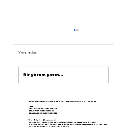
Yorumlar
Bir yorum yazın...
Göçün 65.yılı "Nesillerin Buluşması"
büyük yankı uyandırdı...
ZONGULDAKLILAR KULTUR UND SOLIDARITÄTSVEREIN E.V. - EUROPA
IBAN
DE41 4205 0001 0117 0264 25
BIC /SWIFT WELADED1GEK
SPARKASSE GELSENKIRCHEN
Yasal Bilgiler (Impressum)
Dernek Adı: Avrupa Zonguldaklılar Kültür ve Dayanışma Derneği
Almanca Resmi Adı: Zonguldak Kultur und Solidaritätsverein e.V. - Europa
Dernek Temsilcisi: Mehmet Karakulak