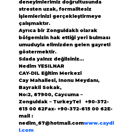
deneyimlerimiz doğrultusunda 
stresten uzak, formalitesiz 
işlemlerinizi gerçekleştirmeye 
çalışmaktır.
Ayrıca bir Zonguldaklı olarak 
bölgemizin hak ettiği yeri bulması 
umuduyla elimizden gelen gayreti 
göstermektir.
Sılada yalnız değilsiniz…
Nedim YESILNAR 
CAY-DIL Eğitim Merkezi
Cay Mahallesi, Inonu Meydanı, 
Bayrakli Sokak,
No:2, 67900, Caycuma – 
Zonguldak – TurkeyTel   +90-372-
615 00 62Fax- +
90-372-615 00 62
E-
mail : 
nedim_67@hotmail.com
www.caydi
l.com