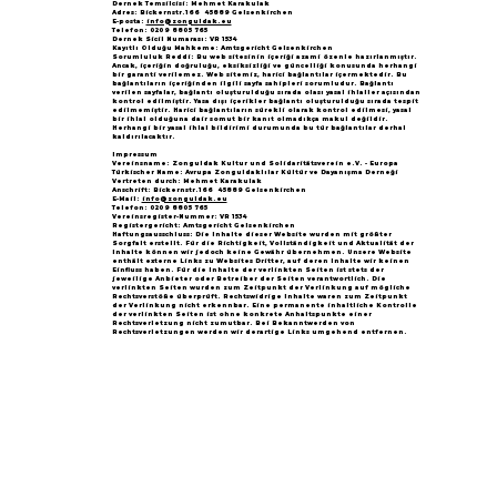
Dernek Temsilcisi: Mehmet Karakulak
Adres: Bickernstr.166 45889 Gelsenkirchen
E-posta:
info@zonguldak.eu
Telefon: 0209 8805 765
Dernek Sicil Numarası: VR 1534
Kayıtlı Olduğu Mahkeme: Amtsgericht Gelsenkirchen
Sorumluluk Reddi: Bu web sitesinin içeriği azami özenle hazırlanmıştır.
Ancak, içeriğin doğruluğu, eksiksizliği ve güncelliği konusunda herhangi
bir garanti verilemez. Web sitemiz, harici bağlantılar içermektedir. Bu
bağlantıların içeriğinden ilgili sayfa sahipleri sorumludur. Bağlantı
verilen sayfalar, bağlantı oluşturulduğu sırada olası yasal ihlaller açısından
kontrol edilmiştir. Yasa dışı içerikler bağlantı oluşturulduğu sırada tespit
edilmemiştir. Harici bağlantıların sürekli olarak kontrol edilmesi, yasal
bir ihlal olduğuna dair somut bir kanıt olmadıkça makul değildir.
Herhangi bir yasal ihlal bildirimi durumunda bu tür bağlantılar derhal
kaldırılacaktır.
Impressum
Vereinsname: Zonguldak Kultur und Solidaritätsverein e.V. - Europa
Türkischer Name: Avrupa Zonguldaklılar Kültür ve Dayanışma Derneği
Vertreten durch: Mehmet Karakulak
Anschrift: Bickernstr.166 45889 Gelsenkirchen
E-Mail:
info@zonguldak.eu
Telefon: 0209 8805 765
Vereinsregister-Nummer: VR 1534
Registergericht: Amtsgericht Gelsenkirchen
Haftungsausschluss: Die Inhalte dieser Website wurden mit größter
Sorgfalt erstellt. Für die Richtigkeit, Vollständigkeit und Aktualität der
Inhalte können wir jedoch keine Gewähr übernehmen. Unsere Website
enthält externe Links zu Websites Dritter, auf deren Inhalte wir keinen
Einfluss haben. Für die Inhalte der verlinkten Seiten ist stets der
jeweilige Anbieter oder Betreiber der Seiten verantwortlich. Die
verlinkten Seiten wurden zum Zeitpunkt der Verlinkung auf mögliche
Rechtsverstöße überprüft. Rechtswidrige Inhalte waren zum Zeitpunkt
der Verlinkung nicht erkennbar. Eine permanente inhaltliche Kontrolle
der verlinkten Seiten ist ohne konkrete Anhaltspunkte einer
Rechtsverletzung nicht zumutbar. Bei Bekanntwerden von
Rechtsverletzungen werden wir derartige Links umgehend entfernen.