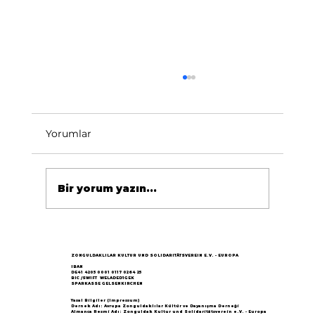
Yorumlar
Bir yorum yazın...
Göçün 65.yılı "Nesillerin Buluşması"
büyük yankı uyandırdı...
ZONGULDAKLILAR KULTUR UND SOLIDARITÄTSVEREIN E.V. - EUROPA
IBAN
DE41 4205 0001 0117 0264 25
BIC /SWIFT WELADED1GEK
SPARKASSE GELSENKIRCHEN
Yasal Bilgiler (Impressum)
Dernek Adı: Avrupa Zonguldaklılar Kültür ve Dayanışma Derneği
Almanca Resmi Adı: Zonguldak Kultur und Solidaritätsverein e.V. - Europa