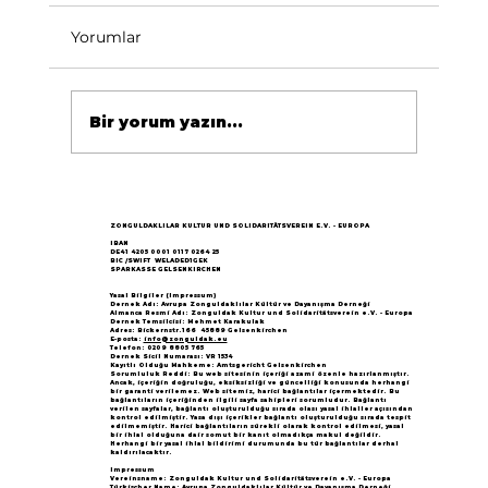
Yorumlar
Bir yorum yazın...
Göçün 65.yılı "Nesillerin Buluşması"
büyük yankı uyandırdı...
ZONGULDAKLILAR KULTUR UND SOLIDARITÄTSVEREIN E.V. - EUROPA
IBAN
DE41 4205 0001 0117 0264 25
BIC /SWIFT WELADED1GEK
SPARKASSE GELSENKIRCHEN
Yasal Bilgiler (Impressum)
Dernek Adı: Avrupa Zonguldaklılar Kültür ve Dayanışma Derneği
Almanca Resmi Adı: Zonguldak Kultur und Solidaritätsverein e.V. - Europa
Dernek Temsilcisi: Mehmet Karakulak
Adres: Bickernstr.166 45889 Gelsenkirchen
E-posta:
info@zonguldak.eu
Telefon: 0209 8805 765
Dernek Sicil Numarası: VR 1534
Kayıtlı Olduğu Mahkeme: Amtsgericht Gelsenkirchen
Sorumluluk Reddi: Bu web sitesinin içeriği azami özenle hazırlanmıştır.
Ancak, içeriğin doğruluğu, eksiksizliği ve güncelliği konusunda herhangi
bir garanti verilemez. Web sitemiz, harici bağlantılar içermektedir. Bu
bağlantıların içeriğinden ilgili sayfa sahipleri sorumludur. Bağlantı
verilen sayfalar, bağlantı oluşturulduğu sırada olası yasal ihlaller açısından
kontrol edilmiştir. Yasa dışı içerikler bağlantı oluşturulduğu sırada tespit
edilmemiştir. Harici bağlantıların sürekli olarak kontrol edilmesi, yasal
bir ihlal olduğuna dair somut bir kanıt olmadıkça makul değildir.
Herhangi bir yasal ihlal bildirimi durumunda bu tür bağlantılar derhal
kaldırılacaktır.
Impressum
Vereinsname: Zonguldak Kultur und Solidaritätsverein e.V. - Europa
Türkischer Name: Avrupa Zonguldaklılar Kültür ve Dayanışma Derneği