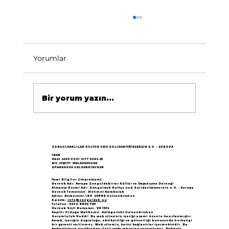
Yorumlar
Bir yorum yazın...
Göçün 65.yılı "Nesillerin Buluşması"
büyük yankı uyandırdı...
ZONGULDAKLILAR KULTUR UND SOLIDARITÄTSVEREIN E.V. - EUROPA
IBAN
DE41 4205 0001 0117 0264 25
BIC /SWIFT WELADED1GEK
SPARKASSE GELSENKIRCHEN
Yasal Bilgiler (Impressum)
Dernek Adı: Avrupa Zonguldaklılar Kültür ve Dayanışma Derneği
Almanca Resmi Adı: Zonguldak Kultur und Solidaritätsverein e.V. - Europa
Dernek Temsilcisi: Mehmet Karakulak
Adres: Bickernstr.166 45889 Gelsenkirchen
E-posta:
info@zonguldak.eu
Telefon: 0209 8805 765
Dernek Sicil Numarası: VR 1534
Kayıtlı Olduğu Mahkeme: Amtsgericht Gelsenkirchen
Sorumluluk Reddi: Bu web sitesinin içeriği azami özenle hazırlanmıştır.
Ancak, içeriğin doğruluğu, eksiksizliği ve güncelliği konusunda herhangi
bir garanti verilemez. Web sitemiz, harici bağlantılar içermektedir. Bu
bağlantıların içeriğinden ilgili sayfa sahipleri sorumludur. Bağlantı