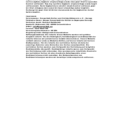
verilen sayfalar, bağlantı oluşturulduğu sırada olası yasal ihlaller açısından
kontrol edilmiştir. Yasa dışı içerikler bağlantı oluşturulduğu sırada tespit
edilmemiştir. Harici bağlantıların sürekli olarak kontrol edilmesi, yasal
bir ihlal olduğuna dair somut bir kanıt olmadıkça makul değildir.
Herhangi bir yasal ihlal bildirimi durumunda bu tür bağlantılar derhal
kaldırılacaktır.
Impressum
Vereinsname: Zonguldak Kultur und Solidaritätsverein e.V. - Europa
Türkischer Name: Avrupa Zonguldaklılar Kültür ve Dayanışma Derneği
Vertreten durch: Mehmet Karakulak
Anschrift: Bickernstr.166 45889 Gelsenkirchen
E-Mail:
info@zonguldak.eu
Telefon: 0209 8805 765
Vereinsregister-Nummer: VR 1534
Registergericht: Amtsgericht Gelsenkirchen
Haftungsausschluss: Die Inhalte dieser Website wurden mit größter
Sorgfalt erstellt. Für die Richtigkeit, Vollständigkeit und Aktualität der
Inhalte können wir jedoch keine Gewähr übernehmen. Unsere Website
enthält externe Links zu Websites Dritter, auf deren Inhalte wir keinen
Einfluss haben. Für die Inhalte der verlinkten Seiten ist stets der
jeweilige Anbieter oder Betreiber der Seiten verantwortlich. Die
verlinkten Seiten wurden zum Zeitpunkt der Verlinkung auf mögliche
Rechtsverstöße überprüft. Rechtswidrige Inhalte waren zum Zeitpunkt
der Verlinkung nicht erkennbar. Eine permanente inhaltliche Kontrolle
der verlinkten Seiten ist ohne konkrete Anhaltspunkte einer
Rechtsverletzung nicht zumutbar. Bei Bekanntwerden von
Rechtsverletzungen werden wir derartige Links umgehend entfernen.