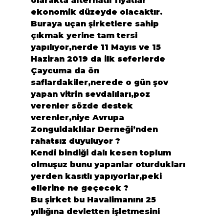
olarakta alternatif fiyatlar 
ekonomik düzeyde olacaktır.

Buraya uçan şirketlere sahip 
çıkmak yerine tam tersi 
yapılıyor,nerde 11 Mayıs ve 15 
Haziran 2019 da ilk seferlerde 
Çaycuma da ön 
saflardakiler,nerede o gün şov 
yapan vitrin sevdalıları,poz 
verenler sözde destek 
verenler,niye Avrupa 
Zonguldaklılar Derneği’nden 
rahatsız duyuluyor ?

Kendi bindiği dalı kesen toplum 
olmuşuz bunu yapanlar oturdukları 
yerden kasıtlı yapıyorlar,peki 
ellerine ne geçecek ?

Bu şirket bu Havalimanını 25 
yıllığına devletten işletmesini 