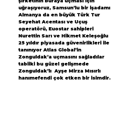
şirketinin buraya uçması için 
uğraşıyoruz, Samsun’lu bir işadamı 
Almanya da en büyük Türk Tur 
Seyehat Acentası ve Uçuş 
operatörü, Euostar sahipleri 
Nurettin Sarı ve Hikmet Keleşoğlu  
25 yıldır piyasada güvenirlikleri ile 
tanınıyor Atlas Global’in 
Zonguldak’a uçmasını sağladılar 
tabiiki bu güzel gelişmede 
Zonguldak’lı  Ayşe Mirza Mısırlı 
hanımefendi çok etken bir isimdir.