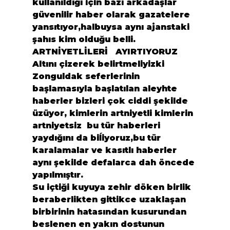
kullanıldığı için bazı arkadaşlar 
güvenilir haber olarak gazatelere 
yansıtıyor,halbuysa aynı ajanstaki 
şahıs kim olduğu belli.
ARTNİYETLİLERİ   AYIRTIYORUZ 
Altını çizerek belirtmeliyizki 
Zonguldak seferlerinin 
başlamasıyla başlatılan aleyhte 
haberler bizleri çok ciddi şekilde 
üzüyor, kimlerin artniyetli kimlerin 
artniyetsiz  bu tür haberleri 
yaydığını da biĺiyoruz,bu tür 
karalamalar ve kasıtlı haberler 
aynı şekilde defalarca dah öncede 
yapılmıştır.
Su içtiği kuyuya zehir döken birlik 
beraberlikten gittikce uzaklaşan 
birbirinin hatasından kusurundan 
beslenen en yakın dostunun 