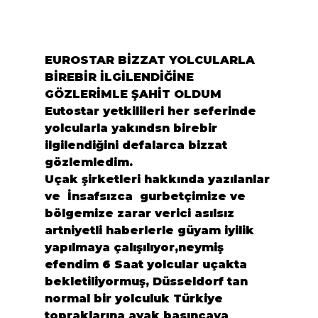
EUROSTAR BİZZAT YOLCULARLA 
BİREBİR İLGİLENDİĞİNE 
GÖZLERİMLE ŞAHİT OLDUM
Eutostar yetkilileri her seferinde 
yolcularla yakındsn birebir 
ilgilendiğini defalarca bizzat 
gözlemledim.

Uçak şirketleri hakkında yazılanlar 
ve  İnsafsızca  gurbetçimize ve 
bölgemize zarar verici asılsız 
artniyetli haberlerle güyam iyilik 
yapılmaya çalışılıyor,neymiş 
efendim 6 Saat yolcular uçakta 
bekletiliyormuş, Düsseldorf tan 
normal bir yolculuk Türkiye 
topraklarına ayak basıncaya 