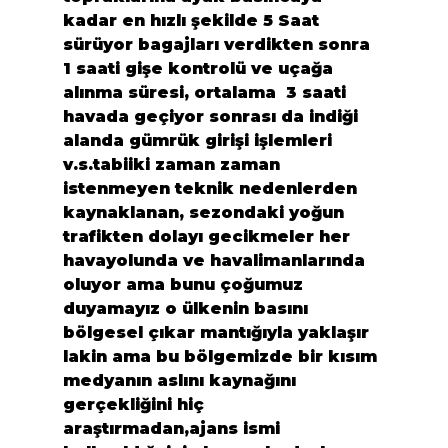
kadar en hızlı şekilde 5 Saat 
sürüyor bagajları verdikten sonra 
1 saati gişe kontrolü ve uçağa 
alınma süresi, ortalama  3 saati 
havada geçiyor sonrası da indiği 
alanda gümrük girişi işlemleri 
v.s.tabiiki zaman zaman 
istenmeyen teknik nedenlerden 
kaynaklanan, sezondaki yoğun 
trafikten dolayı gecikmeler her 
havayolunda ve havalimanlarında 
oluyor ama bunu çoğumuz 
duyamayız o ülkenin basını 
bölgesel çıkar mantığıyla yaklaşır 
lakin ama bu bölgemizde bir kısım 
medyanın aslını kaynağını 
gerçekliğini hiç 
araştırmadan,ajans ismi 