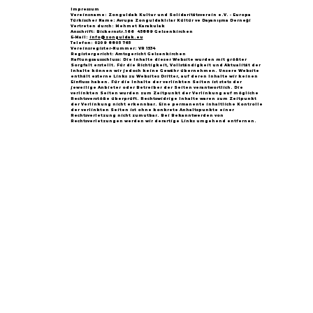
Impressum
Vereinsname: Zonguldak Kultur und Solidaritätsverein e.V. - Europa
Türkischer Name: Avrupa Zonguldaklılar Kültür ve Dayanışma Derneği
Vertreten durch: Mehmet Karakulak
Anschrift: Bickernstr.166 45889 Gelsenkirchen
E-Mail:
info@zonguldak.eu
Telefon: 0209 8805 765
Vereinsregister-Nummer: VR 1534
Registergericht: Amtsgericht Gelsenkirchen
Haftungsausschluss: Die Inhalte dieser Website wurden mit größter
Sorgfalt erstellt. Für die Richtigkeit, Vollständigkeit und Aktualität der
Inhalte können wir jedoch keine Gewähr übernehmen. Unsere Website
enthält externe Links zu Websites Dritter, auf deren Inhalte wir keinen
Einfluss haben. Für die Inhalte der verlinkten Seiten ist stets der
jeweilige Anbieter oder Betreiber der Seiten verantwortlich. Die
verlinkten Seiten wurden zum Zeitpunkt der Verlinkung auf mögliche
Rechtsverstöße überprüft. Rechtswidrige Inhalte waren zum Zeitpunkt
der Verlinkung nicht erkennbar. Eine permanente inhaltliche Kontrolle
der verlinkten Seiten ist ohne konkrete Anhaltspunkte einer
Rechtsverletzung nicht zumutbar. Bei Bekanntwerden von
Rechtsverletzungen werden wir derartige Links umgehend entfernen.