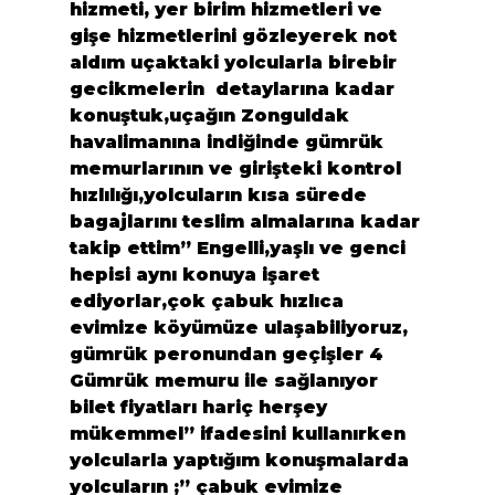
hizmeti, yer birim hizmetleri ve 
gişe hizmetlerini gözleyerek not 
aldım uçaktaki yolcularla birebir 
gecikmelerin  detaylarına kadar 
konuştuk,uçağın Zonguldak 
havalimanına indiğinde gümrük 
memurlarının ve girişteki kontrol  
hızlılığı,yolcuların kısa sürede 
bagajlarını teslim almalarına kadar 
takip ettim” Engelli,yaşlı ve genci 
hepisi aynı konuya işaret 
ediyorlar,çok çabuk hızlıca 
evimize köyümüze ulaşabiliyoruz, 
gümrük peronundan geçişler 4 
Gümrük memuru ile sağlanıyor 
bilet fiyatları hariç herşey 
mükemmel” ifadesini kullanırken 
yolcularla yaptığım konuşmalarda 
yolcuların ;” çabuk evimize 