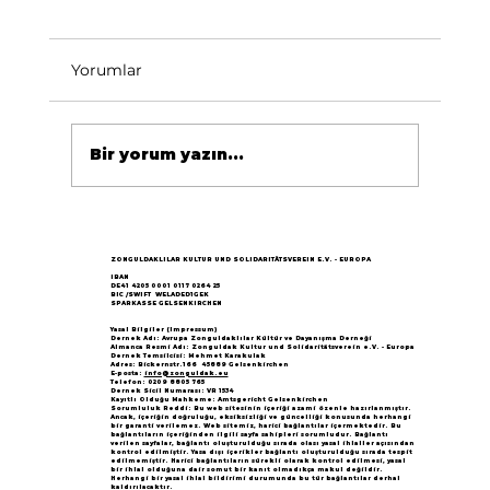
Yorumlar
Bir yorum yazın...
Göçün 65.yılı "Nesillerin Buluşması"
büyük yankı uyandırdı...
ZONGULDAKLILAR KULTUR UND SOLIDARITÄTSVEREIN E.V. - EUROPA
IBAN
DE41 4205 0001 0117 0264 25
BIC /SWIFT WELADED1GEK
SPARKASSE GELSENKIRCHEN
Yasal Bilgiler (Impressum)
Dernek Adı: Avrupa Zonguldaklılar Kültür ve Dayanışma Derneği
Almanca Resmi Adı: Zonguldak Kultur und Solidaritätsverein e.V. - Europa
Dernek Temsilcisi: Mehmet Karakulak
Adres: Bickernstr.166 45889 Gelsenkirchen
E-posta:
info@zonguldak.eu
Telefon: 0209 8805 765
Dernek Sicil Numarası: VR 1534
Kayıtlı Olduğu Mahkeme: Amtsgericht Gelsenkirchen
Sorumluluk Reddi: Bu web sitesinin içeriği azami özenle hazırlanmıştır.
Ancak, içeriğin doğruluğu, eksiksizliği ve güncelliği konusunda herhangi
bir garanti verilemez. Web sitemiz, harici bağlantılar içermektedir. Bu
bağlantıların içeriğinden ilgili sayfa sahipleri sorumludur. Bağlantı
verilen sayfalar, bağlantı oluşturulduğu sırada olası yasal ihlaller açısından
kontrol edilmiştir. Yasa dışı içerikler bağlantı oluşturulduğu sırada tespit
edilmemiştir. Harici bağlantıların sürekli olarak kontrol edilmesi, yasal
bir ihlal olduğuna dair somut bir kanıt olmadıkça makul değildir.
Herhangi bir yasal ihlal bildirimi durumunda bu tür bağlantılar derhal
kaldırılacaktır.