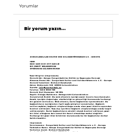
Yorumlar
Bir yorum yazın...
Göçün 65.yılı "Nesillerin Buluşması"
büyük yankı uyandırdı...
ZONGULDAKLILAR KULTUR UND SOLIDARITÄTSVEREIN E.V. - EUROPA
IBAN
DE41 4205 0001 0117 0264 25
BIC /SWIFT WELADED1GEK
SPARKASSE GELSENKIRCHEN
Yasal Bilgiler (Impressum)
Dernek Adı: Avrupa Zonguldaklılar Kültür ve Dayanışma Derneği
Almanca Resmi Adı: Zonguldak Kultur und Solidaritätsverein e.V. - Europa
Dernek Temsilcisi: Mehmet Karakulak
Adres: Bickernstr.166 45889 Gelsenkirchen
E-posta:
info@zonguldak.eu
Telefon: 0209 8805 765
Dernek Sicil Numarası: VR 1534
Kayıtlı Olduğu Mahkeme: Amtsgericht Gelsenkirchen
Sorumluluk Reddi: Bu web sitesinin içeriği azami özenle hazırlanmıştır.
Ancak, içeriğin doğruluğu, eksiksizliği ve güncelliği konusunda herhangi
bir garanti verilemez. Web sitemiz, harici bağlantılar içermektedir. Bu
bağlantıların içeriğinden ilgili sayfa sahipleri sorumludur. Bağlantı
verilen sayfalar, bağlantı oluşturulduğu sırada olası yasal ihlaller açısından
kontrol edilmiştir. Yasa dışı içerikler bağlantı oluşturulduğu sırada tespit
edilmemiştir. Harici bağlantıların sürekli olarak kontrol edilmesi, yasal
bir ihlal olduğuna dair somut bir kanıt olmadıkça makul değildir.
Herhangi bir yasal ihlal bildirimi durumunda bu tür bağlantılar derhal
kaldırılacaktır.
Impressum
Vereinsname: Zonguldak Kultur und Solidaritätsverein e.V. - Europa
Türkischer Name: Avrupa Zonguldaklılar Kültür ve Dayanışma Derneği
Vertreten durch: Mehmet Karakulak