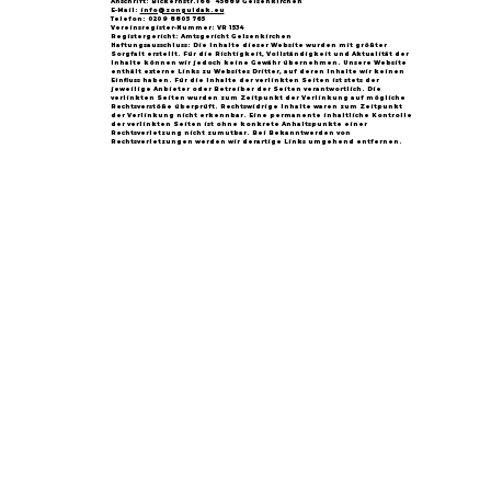
Anschrift: Bickernstr.166 45889 Gelsenkirchen
E-Mail:
info@zonguldak.eu
Telefon: 0209 8805 765
Vereinsregister-Nummer: VR 1534
Registergericht: Amtsgericht Gelsenkirchen
Haftungsausschluss: Die Inhalte dieser Website wurden mit größter
Sorgfalt erstellt. Für die Richtigkeit, Vollständigkeit und Aktualität der
Inhalte können wir jedoch keine Gewähr übernehmen. Unsere Website
enthält externe Links zu Websites Dritter, auf deren Inhalte wir keinen
Einfluss haben. Für die Inhalte der verlinkten Seiten ist stets der
jeweilige Anbieter oder Betreiber der Seiten verantwortlich. Die
verlinkten Seiten wurden zum Zeitpunkt der Verlinkung auf mögliche
Rechtsverstöße überprüft. Rechtswidrige Inhalte waren zum Zeitpunkt
der Verlinkung nicht erkennbar. Eine permanente inhaltliche Kontrolle
der verlinkten Seiten ist ohne konkrete Anhaltspunkte einer
Rechtsverletzung nicht zumutbar. Bei Bekanntwerden von
Rechtsverletzungen werden wir derartige Links umgehend entfernen.