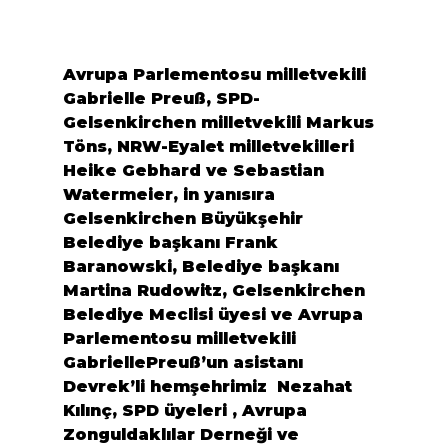
Avrupa Parlementosu milletvekili 
Gabrielle Preuß
, SPD- 
Gelsenkirchen milletvekili 
Markus 
Töns
, NRW-Eyalet milletvekilleri 
Heike Gebhard
 ve 
Sebastian 
Watermeier
, in yanısıra 
Gelsenkirchen Büyükşehir 
Belediye başkanı 
Frank 
Baranowski
, Belediye başkanı 
Martina Rudowitz
, Gelsenkirchen 
Belediye Meclisi üyesi ve Avrupa 
Parlementosu milletvekili 
GabriellePreuß’un asistanı 
Devrek’
li hemşehrimiz  
Nezahat 
Kılınç
, SPD üyeleri , 
Avrupa 
Zonguldaklılar Derneği
 ve 