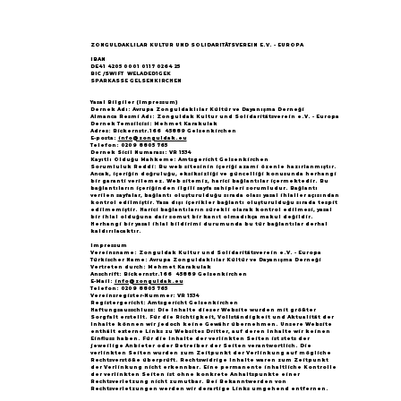
Göçün 65.yılı "Nesillerin Buluşması"
büyük yankı uyandırdı...
ZONGULDAKLILAR KULTUR UND SOLIDARITÄTSVEREIN E.V. - EUROPA
IBAN
DE41 4205 0001 0117 0264 25
BIC /SWIFT WELADED1GEK
SPARKASSE GELSENKIRCHEN
Yasal Bilgiler (Impressum)
Dernek Adı: Avrupa Zonguldaklılar Kültür ve Dayanışma Derneği
Almanca Resmi Adı: Zonguldak Kultur und Solidaritätsverein e.V. - Europa
Dernek Temsilcisi: Mehmet Karakulak
Adres: Bickernstr.166 45889 Gelsenkirchen
E-posta:
info@zonguldak.eu
Telefon: 0209 8805 765
Dernek Sicil Numarası: VR 1534
Kayıtlı Olduğu Mahkeme: Amtsgericht Gelsenkirchen
Sorumluluk Reddi: Bu web sitesinin içeriği azami özenle hazırlanmıştır.
Ancak, içeriğin doğruluğu, eksiksizliği ve güncelliği konusunda herhangi
bir garanti verilemez. Web sitemiz, harici bağlantılar içermektedir. Bu
bağlantıların içeriğinden ilgili sayfa sahipleri sorumludur. Bağlantı
verilen sayfalar, bağlantı oluşturulduğu sırada olası yasal ihlaller açısından
kontrol edilmiştir. Yasa dışı içerikler bağlantı oluşturulduğu sırada tespit
edilmemiştir. Harici bağlantıların sürekli olarak kontrol edilmesi, yasal
bir ihlal olduğuna dair somut bir kanıt olmadıkça makul değildir.
Herhangi bir yasal ihlal bildirimi durumunda bu tür bağlantılar derhal
kaldırılacaktır.
Impressum
Vereinsname: Zonguldak Kultur und Solidaritätsverein e.V. - Europa
Türkischer Name: Avrupa Zonguldaklılar Kültür ve Dayanışma Derneği
Vertreten durch: Mehmet Karakulak
Anschrift: Bickernstr.166 45889 Gelsenkirchen
E-Mail:
info@zonguldak.eu
Telefon: 0209 8805 765
Vereinsregister-Nummer: VR 1534
Registergericht: Amtsgericht Gelsenkirchen
Haftungsausschluss: Die Inhalte dieser Website wurden mit größter
Sorgfalt erstellt. Für die Richtigkeit, Vollständigkeit und Aktualität der
Inhalte können wir jedoch keine Gewähr übernehmen. Unsere Website
enthält externe Links zu Websites Dritter, auf deren Inhalte wir keinen
Einfluss haben. Für die Inhalte der verlinkten Seiten ist stets der
jeweilige Anbieter oder Betreiber der Seiten verantwortlich. Die
verlinkten Seiten wurden zum Zeitpunkt der Verlinkung auf mögliche
Rechtsverstöße überprüft. Rechtswidrige Inhalte waren zum Zeitpunkt
der Verlinkung nicht erkennbar. Eine permanente inhaltliche Kontrolle
der verlinkten Seiten ist ohne konkrete Anhaltspunkte einer
Rechtsverletzung nicht zumutbar. Bei Bekanntwerden von
Rechtsverletzungen werden wir derartige Links umgehend entfernen.