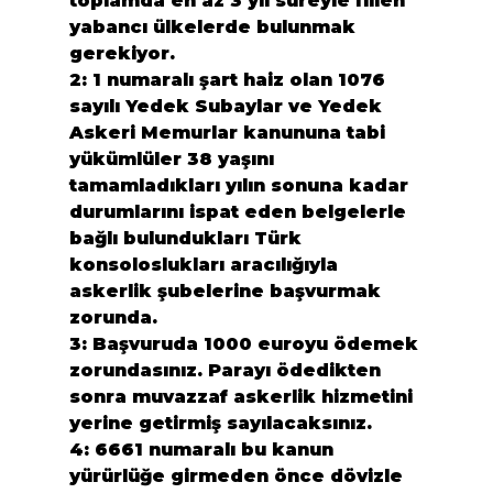
toplamda en az 3 yıl süreyle fiilen 
yabancı ülkelerde bulunmak 
gerekiyor.
2:
 1 numaralı şart haiz olan 1076 
sayılı Yedek Subaylar ve Yedek 
Askeri Memurlar kanununa tabi 
yükümlüler 38 yaşını 
tamamladıkları yılın sonuna kadar 
durumlarını ispat eden belgelerle 
bağlı bulundukları Türk 
konsoloslukları aracılığıyla 
askerlik şubelerine başvurmak 
zorunda.
3:
 Başvuruda 1000 euroyu ödemek 
zorundasınız. Parayı ödedikten 
sonra muvazzaf askerlik hizmetini 
yerine getirmiş sayılacaksınız.
4:
 6661 numaralı bu kanun 
yürürlüğe girmeden önce dövizle 