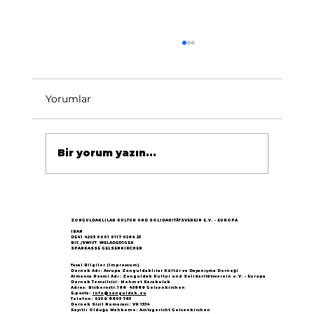
Yorumlar
Bir yorum yazın...
Göçün 65.yılı "Nesillerin Buluşması"
büyük yankı uyandırdı...
ZONGULDAKLILAR KULTUR UND SOLIDARITÄTSVEREIN E.V. - EUROPA
IBAN
DE41 4205 0001 0117 0264 25
BIC /SWIFT WELADED1GEK
SPARKASSE GELSENKIRCHEN
Yasal Bilgiler (Impressum)
Dernek Adı: Avrupa Zonguldaklılar Kültür ve Dayanışma Derneği
Almanca Resmi Adı: Zonguldak Kultur und Solidaritätsverein e.V. - Europa
Dernek Temsilcisi: Mehmet Karakulak
Adres: Bickernstr.166 45889 Gelsenkirchen
E-posta:
info@zonguldak.eu
Telefon: 0209 8805 765
Dernek Sicil Numarası: VR 1534
Kayıtlı Olduğu Mahkeme: Amtsgericht Gelsenkirchen