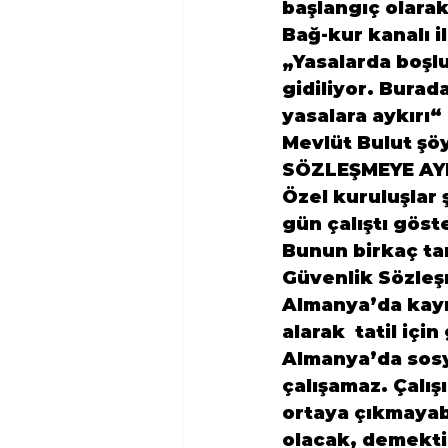
başlangıç olarak
Bağ-kur kanalı il
„Yasalarda boşl
gidiliyor. Burad
yasalara aykırı“
Mevlüt Bulut şöy
SÖZLEŞMEYE AY
Özel kuruluşlar 
gün çalıştı göste
Bunun birkaç tan
Güvenlik Sözleşme
Almanya’da kayıtl
alarak  tatil içi
Almanya’da sosy
çalışamaz. Çalış
ortaya çıkmayab
olacak, demektir