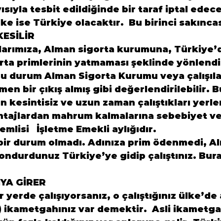
sıyla tesbit edildiğinde bir taraf iptal edece
ke ise Türkiye olacaktır.  Bu birinci sakıncas
KESİLİR
arımıza, Alman sigorta kurumuna, Türkiye’de
orta primlerinin yatmaması şeklinde yönlendi
Bu durum Alman Sigorta Kurumu veya çalışıla
en bir çıkış almış gibi değerlendirilebilir. B
n kesintisiz ve uzun zaman çalıştıkları yerle
ntajlardan mahrum kalmalarına sebebiyet ver
lisi   İşletme Emekli aylığıdır.

 bir durum olmadı. Adınıza prim ödenmedi, A
dondurdunuz Türkiye’ye gidip çalıştınız. Bura
YA GİRER
r yerde çalışıyorsanız, o çalıştığınız ülke’de a
 ikametgahınız var demektir.  Asli ikametg