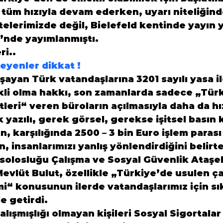
tüm hızıyla devam ederken, uyarı niteliğind
telerimizde değil, Bielefeld kentinde yayın 
’nde yayımlanmıştı.
ri..
eyenler dikkat !
yan Türk vatandaşlarına 3201 sayılı yasa il
li olma hakkı, son zamanlarda sadece „Türk
tleri“ veren büroların açılmasıyla daha da hı
yazılı, gerek görsel, gerekse işitsel basın k
n, karşılığında 2500 – 3 bin Euro işlem paras
n, insanlarımızı yanlış yönlendirdiğini belirte
olosluğu Çalışma ve Sosyal Güvenlik Ataşeli
vlüt Bulut, özellikle „Türkiye’de usulen çal
i“ konusunun ilerde vatandaşlarımız için sık
e getirdi.

alışmışlığı olmayan kişileri Sosyal Sigortala