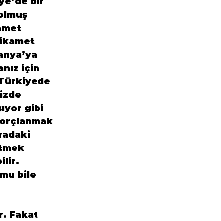
ye’de bir 
olmuş 
amet 
 ikamet 
anya’ya 
nız için 
 Türkiyede 
izde 
ıyor gibi 
Borçlanmak 
radaki 
etmek 
lir. 
mu bile 
r. Fakat 