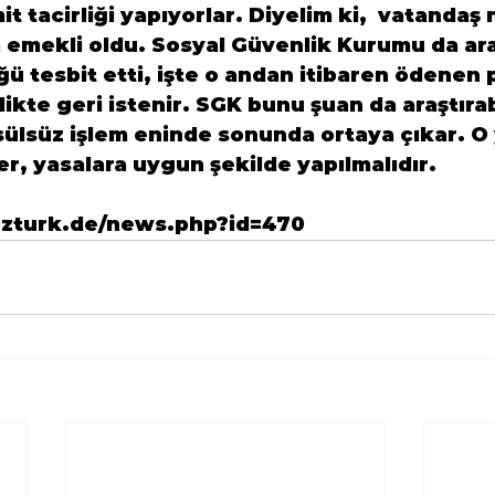
t tacirliği yapıyorlar. Diyelim ki,  vatandaş 
a emekli oldu. Sosyal Güvenlik Kurumu da ar
ğü tesbit etti, işte o andan itibaren ödenen p
irlikte geri istenir. SGK bunu şuan da araştırab
sülsüz işlem eninde sonunda ortaya çıkar. O
er, yasalara uygun şekilde yapılmalıdır.
ozturk.de/news.php?id=470