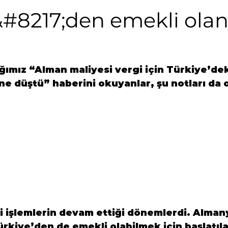
&#8217;den emekli olan
ğımız “Alman maliyesi vergi için Türkiye’dek
ne düştü” haberini okuyanlar, şu notları da
gili işlemlerin devam ettiği dönemlerdi. Alman
rkiye’den de emekli olabilmek için başlatıl