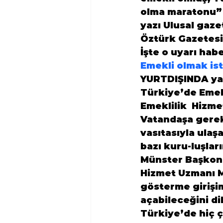
olma maratonu” 
yazı Ulusal gaze
Öztürk Gazetesi
İşte o uyarı habe
Emekli olmak ist
YURTDIŞINDA yaşa
Türkiye’de Emek
Emeklilik  Hizme
Vatandaşa gerek 
vasıtasıyla ulaşa
bazı kuru-luşları
Münster Başkons
Hizmet Uzmanı Me
gösterme girişim
açabileceğini dil
Türkiye’de hiç ç