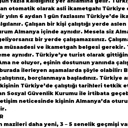
gün fazla kaldığınız yer anlamına gelir. Türki
aman otomatik olarak asli ikametgahı Türkiye 
ir yılın 6 aydan 1 gün fazlasını Türkiye’de ik
gılanır. Çalışan bir kişi çalıştığı yerde aslen
urum Almanya içinde aynıdır. Mesela siz Alm
geliyorsanız bir yerde çalışamazsınız. Çalışma
ma müsaadesi ve ikametgah belgesi gerekir.
me aynıdır. Türkiye’ye turist olarak gittiğin
Ama ne oluyor, eşinin dostunun yanında çalış
burada ilerleyen aşamalarda şöyle olabilir: 
çalıştınız, borçlanmaya başladınız. Türkiye a
kişinin Türkiye’de çalıştığı tarihleri tetkik 
n Sosyal Güvenlik Kurumu ile irtibata geçebi
letişim neticesinde kişinin Almanya’da oturu
ir.
IR
n mazileri daha yeni, 3 – 5 senelik geçmişi va