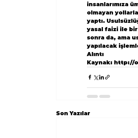
insanlarımıza ümi
olmayan yollarl
yaptı. Usulsüzlü
yasal faizi ile b
sonra da, ama u
yapılacak işleml
Alıntı
Kaynak: http://
Son Yazılar