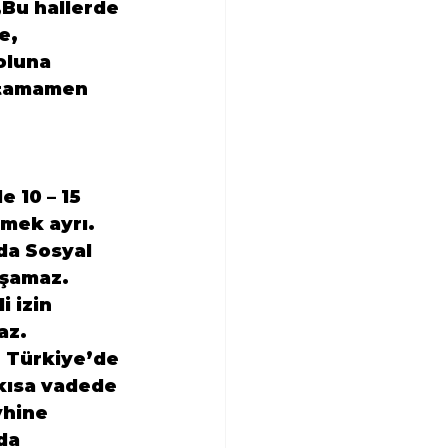
„Bu hallerde 
e, 
oluna 
u tamamen 
 10 – 15 
rmek ayrı. 
da Sosyal 
ışamaz.  
 izin 
z.

 Türkiye’de 
 kısa vadede 
yhine 
da 