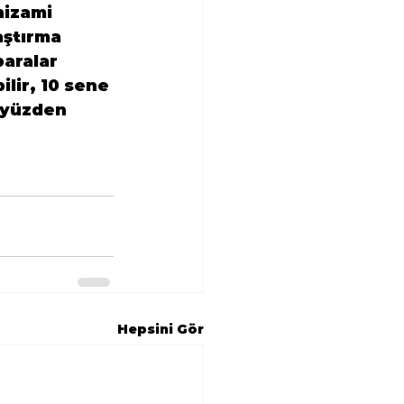
nizami 
aştırma 
aralar 
ilir, 10 sene 
 yüzden 
Hepsini Gör