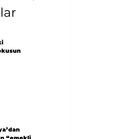
lar
i 
 okusun 
ya’dan 
an “emekli 