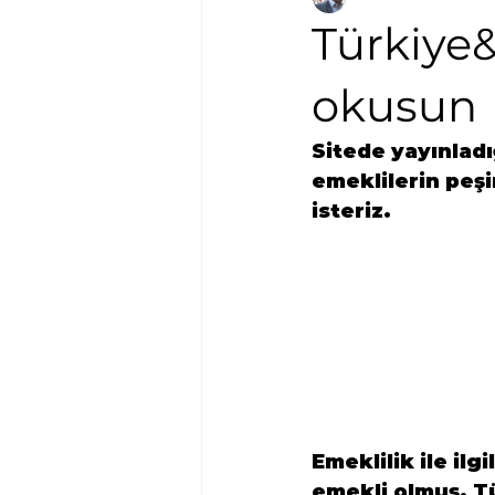
Türkiye
okusun
Sitede yayınladı
emeklilerin peşi
isteriz.
Emeklilik ile il
emekli olmuş, Tü