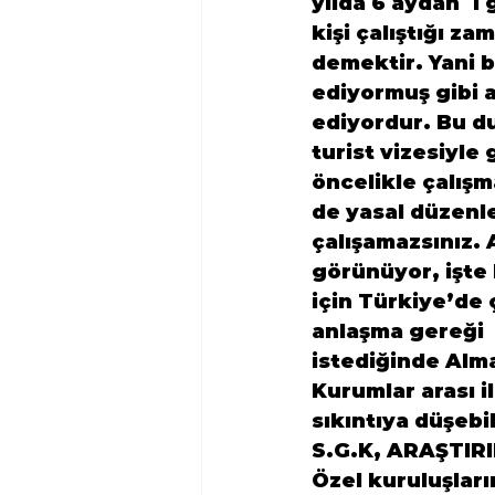
yılda 6 aydan  1 
kişi çalıştığı z
demektir. Yani b
ediyormuş gibi al
ediyordur. Bu d
turist vizesiyle 
öncelikle çalış
de yasal düzenle
çalışamazsınız. 
görünüyor, işte 
için Türkiye’de 
anlaşma gereği  
istediğinde Alma
Kurumlar arası i
sıkıntıya düşebil
S.G.K, ARAŞTIR
Özel kuruluşları