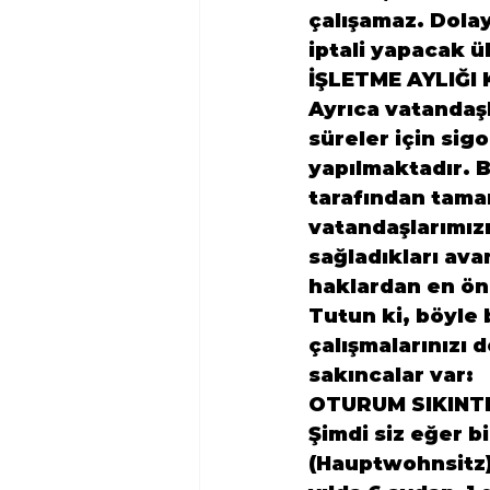
çalışamaz. Dolayı
iptali yapacak ül
İŞLETME AYLIĞI 
Ayrıca vatandaşl
süreler için sig
yapılmaktadır. 
tarafından tamam
vatandaşlarımızı
sağladıkları ava
haklardan en önem
Tutun ki, böyle
çalışmalarınızı 
sakıncalar var:
OTURUM SIKINTI
Şimdi siz eğer bi
(Hauptwohnsitz)