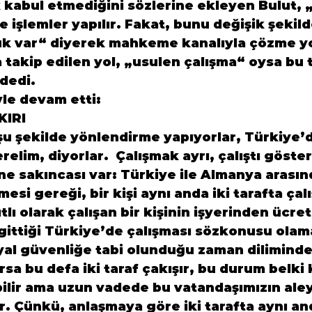
 kabul etmediğini sözlerine ekleyen Bulut, 
e işlemler yapılır. Fakat, bunu değişik şekild
uk var“ diyerek mahkeme kanalıyla çözme y
a takip edilen yol, „usulen çalışma“ oysa b
 dedi.
le devam etti:
KIRI
şu şekilde yönlendirme yapıyorlar, Türkiye’de
relim, diyorlar.  Çalışmak ayrı, çalıştı göste
e sakıncası var: Türkiye ile Almanya arasın
si gereği, bir kişi aynı anda iki tarafta çal
ı olarak çalışan bir kişinin işyerinden ücretli
n gittiği Türkiye’de çalışması sözkonusu olama
al güvenliğe tabi olunduğu zaman diliminde
ırsa bu defa iki taraf çakışır, bu durum belki
ilir ama uzun vadede bu vatandaşımızın ale
. Çünkü, anlaşmaya göre iki tarafta aynı an