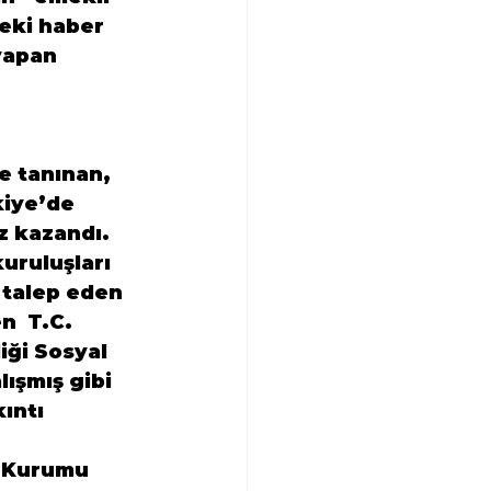
eki haber 
yapan 
e tanınan, 
iye’de 
z kazandı. 
uruluşları 
ı talep eden 
n  T.C. 
ği Sosyal 
ışmış gibi 
ıntı 
r Kurumu 