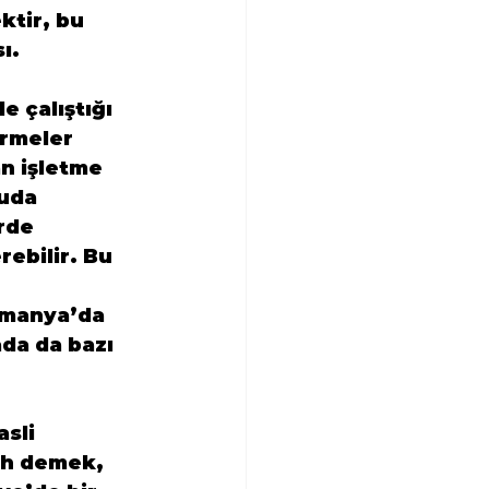
ktir, bu 
ı.
 çalıştığı 
rmeler  
n işletme 
uda 
rde 
ebilir. Bu 
lmanya’da 
da da bazı 
sli 
ah demek, 