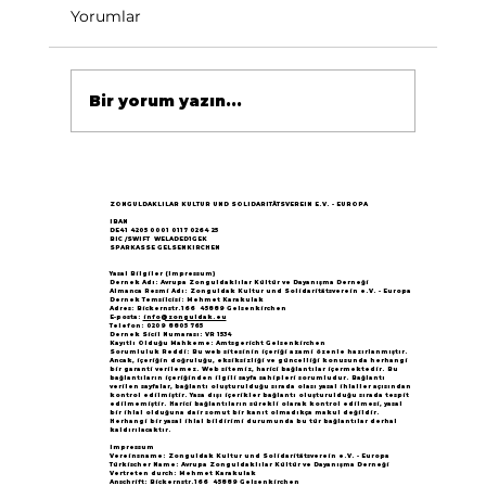
Yorumlar
Bir yorum yazın...
Göçün 65.yılı "Nesillerin Buluşması"
büyük yankı uyandırdı...
ZONGULDAKLILAR KULTUR UND SOLIDARITÄTSVEREIN E.V. - EUROPA
IBAN
DE41 4205 0001 0117 0264 25
BIC /SWIFT WELADED1GEK
SPARKASSE GELSENKIRCHEN
Yasal Bilgiler (Impressum)
Dernek Adı: Avrupa Zonguldaklılar Kültür ve Dayanışma Derneği
Almanca Resmi Adı: Zonguldak Kultur und Solidaritätsverein e.V. - Europa
Dernek Temsilcisi: Mehmet Karakulak
Adres: Bickernstr.166 45889 Gelsenkirchen
E-posta:
info@zonguldak.eu
Telefon: 0209 8805 765
Dernek Sicil Numarası: VR 1534
Kayıtlı Olduğu Mahkeme: Amtsgericht Gelsenkirchen
Sorumluluk Reddi: Bu web sitesinin içeriği azami özenle hazırlanmıştır.
Ancak, içeriğin doğruluğu, eksiksizliği ve güncelliği konusunda herhangi
bir garanti verilemez. Web sitemiz, harici bağlantılar içermektedir. Bu
bağlantıların içeriğinden ilgili sayfa sahipleri sorumludur. Bağlantı
verilen sayfalar, bağlantı oluşturulduğu sırada olası yasal ihlaller açısından
kontrol edilmiştir. Yasa dışı içerikler bağlantı oluşturulduğu sırada tespit
edilmemiştir. Harici bağlantıların sürekli olarak kontrol edilmesi, yasal
bir ihlal olduğuna dair somut bir kanıt olmadıkça makul değildir.
Herhangi bir yasal ihlal bildirimi durumunda bu tür bağlantılar derhal
kaldırılacaktır.
Impressum
Vereinsname: Zonguldak Kultur und Solidaritätsverein e.V. - Europa
Türkischer Name: Avrupa Zonguldaklılar Kültür ve Dayanışma Derneği
Vertreten durch: Mehmet Karakulak
Anschrift: Bickernstr.166 45889 Gelsenkirchen