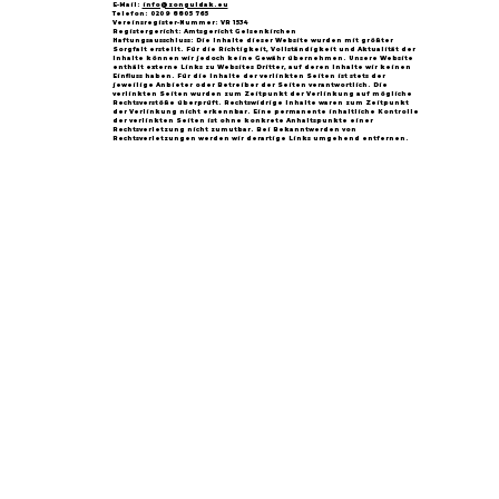
E-Mail:
info@zonguldak.eu
Telefon: 0209 8805 765
Vereinsregister-Nummer: VR 1534
Registergericht: Amtsgericht Gelsenkirchen
Haftungsausschluss: Die Inhalte dieser Website wurden mit größter
Sorgfalt erstellt. Für die Richtigkeit, Vollständigkeit und Aktualität der
Inhalte können wir jedoch keine Gewähr übernehmen. Unsere Website
enthält externe Links zu Websites Dritter, auf deren Inhalte wir keinen
Einfluss haben. Für die Inhalte der verlinkten Seiten ist stets der
jeweilige Anbieter oder Betreiber der Seiten verantwortlich. Die
verlinkten Seiten wurden zum Zeitpunkt der Verlinkung auf mögliche
Rechtsverstöße überprüft. Rechtswidrige Inhalte waren zum Zeitpunkt
der Verlinkung nicht erkennbar. Eine permanente inhaltliche Kontrolle
der verlinkten Seiten ist ohne konkrete Anhaltspunkte einer
Rechtsverletzung nicht zumutbar. Bei Bekanntwerden von
Rechtsverletzungen werden wir derartige Links umgehend entfernen.