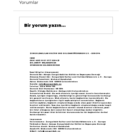
Yorumlar
Bir yorum yazın...
Göçün 65.yılı "Nesillerin Buluşması"
büyük yankı uyandırdı...
ZONGULDAKLILAR KULTUR UND SOLIDARITÄTSVEREIN E.V. - EUROPA
IBAN
DE41 4205 0001 0117 0264 25
BIC /SWIFT WELADED1GEK
SPARKASSE GELSENKIRCHEN
Yasal Bilgiler (Impressum)
Dernek Adı: Avrupa Zonguldaklılar Kültür ve Dayanışma Derneği
Almanca Resmi Adı: Zonguldak Kultur und Solidaritätsverein e.V. - Europa
Dernek Temsilcisi: Mehmet Karakulak
Adres: Bickernstr.166 45889 Gelsenkirchen
E-posta:
info@zonguldak.eu
Telefon: 0209 8805 765
Dernek Sicil Numarası: VR 1534
Kayıtlı Olduğu Mahkeme: Amtsgericht Gelsenkirchen
Sorumluluk Reddi: Bu web sitesinin içeriği azami özenle hazırlanmıştır.
Ancak, içeriğin doğruluğu, eksiksizliği ve güncelliği konusunda herhangi
bir garanti verilemez. Web sitemiz, harici bağlantılar içermektedir. Bu
bağlantıların içeriğinden ilgili sayfa sahipleri sorumludur. Bağlantı
verilen sayfalar, bağlantı oluşturulduğu sırada olası yasal ihlaller açısından
kontrol edilmiştir. Yasa dışı içerikler bağlantı oluşturulduğu sırada tespit
edilmemiştir. Harici bağlantıların sürekli olarak kontrol edilmesi, yasal
bir ihlal olduğuna dair somut bir kanıt olmadıkça makul değildir.
Herhangi bir yasal ihlal bildirimi durumunda bu tür bağlantılar derhal
kaldırılacaktır.
Impressum
Vereinsname: Zonguldak Kultur und Solidaritätsverein e.V. - Europa
Türkischer Name: Avrupa Zonguldaklılar Kültür ve Dayanışma Derneği
Vertreten durch: Mehmet Karakulak
Anschrift: Bickernstr.166 45889 Gelsenkirchen
E-Mail:
info@zonguldak.eu